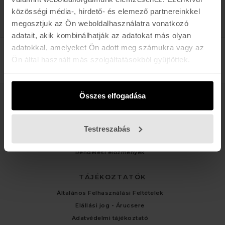
közösségi média-, hirdető- és elemező partnereinkkel
megosztjuk az Ön weboldalhasználatra vonatkozó
adatait, akik kombinálhatják az adatokat más olyan
adatokkal, amelyeket Ön adott meg számukra vagy az
Ön által használt más szolgáltatásokból gyűjtöttek.
Összes elfogadása
ÜGYFÉLSZOLGÁLAT
Kapcsolat
Testreszabás
Fiókom
Rendelési előzmények
TÁJÉKOZTATÓK
Általános Felhasználási Feltételek
Elállási jog - Árucsere
Adatvédelmi tájékoztató