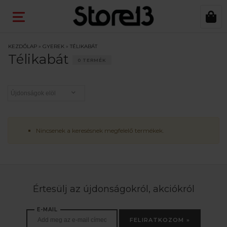
KEZDŐLAP
»
GYEREK
»
TÉLIKABÁT
Télikabát
0 TERMÉK
Nincsenek a keresésnek megfelelő termékek.
Értesülj az újdonságokról, akciókról
E-MAIL
FELIRATKOZOM »