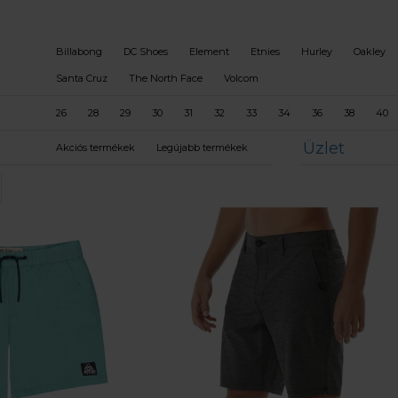
Billabong
DC Shoes
Element
Etnies
Hurley
Oakley
Santa Cruz
The North Face
Volcom
26
28
29
30
31
32
33
34
36
38
40
Üzlet
Akciós termékek
Legújabb termékek