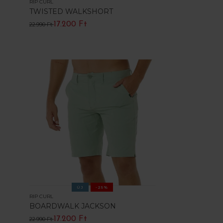
RIP CURL
TWISTED WALKSHORT
17.200 Ft
22.990 Ft
ÚJ
-25%
RIP CURL
BOARDWALK JACKSON
17.200 Ft
22.990 Ft