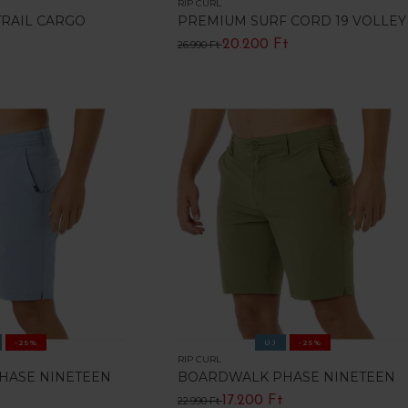
RIP CURL
TRAIL CARGO
PREMIUM SURF CORD 19 VOLLEY
20.200 Ft
26.990 Ft
-25%
ÚJ
-25%
RIP CURL
HASE NINETEEN
BOARDWALK PHASE NINETEEN
17.200 Ft
22.990 Ft