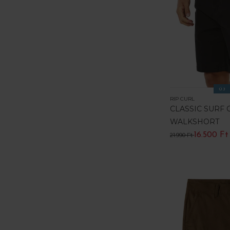
ÚJ
RIP CURL
CLASSIC SURF 
WALKSHORT
16.500 Ft
21.990 Ft