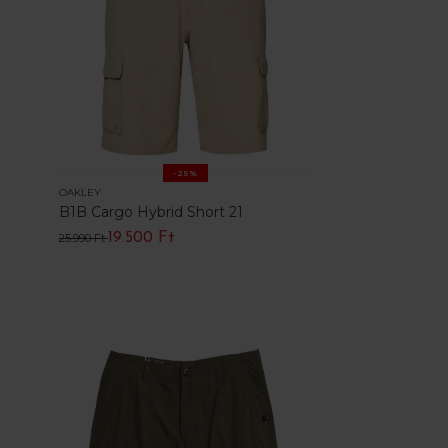
-25%
OAKLEY
B1B Cargo Hybrid Short 21
19.500 Ft
25.990 Ft