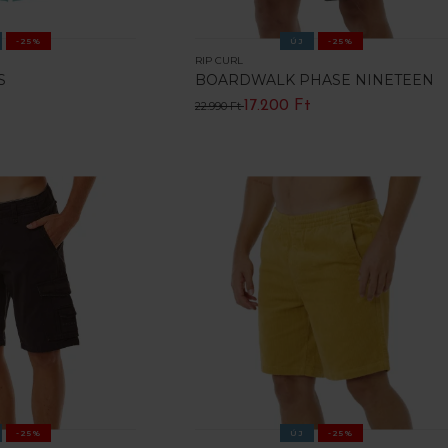
-25%
ÚJ
-25%
RIP CURL
S
BOARDWALK PHASE NINETEEN
t
17.200 Ft
22.990 Ft
-25%
ÚJ
-25%