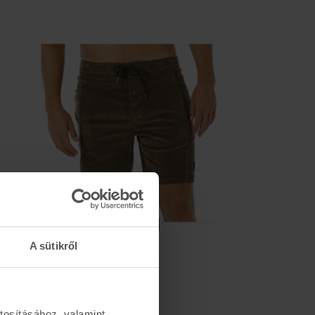
ÚJ
-25%
RIP CURL
A sütikről
CLASSIC SURF CORD
WALKSHORT
17.200 Ft
22.990 Ft
tosításához, valamint