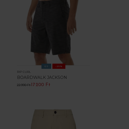
ÚJ
-25%
RIP CURL
BOARDWALK JACKSON
17.200 Ft
22.990 Ft