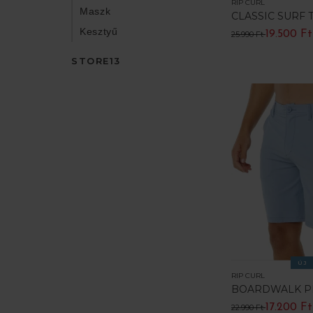
RIP CURL
Maszk
CLASSIC SURF 
Kesztyű
19.500 Ft
25.990 Ft
STORE13
ÚJ
RIP CURL
BOARDWALK P
17.200 Ft
22.990 Ft