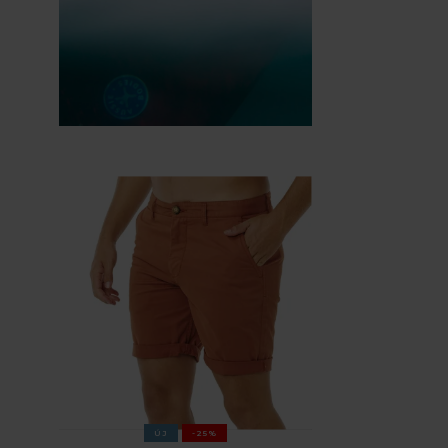
ÚJ
-25%