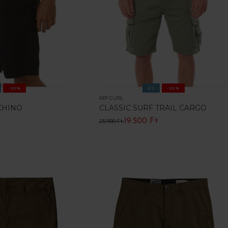
-25%
ÚJ
-25%
RIP CURL
CHINO
CLASSIC SURF TRAIL CARGO
19.500 Ft
25.990 Ft