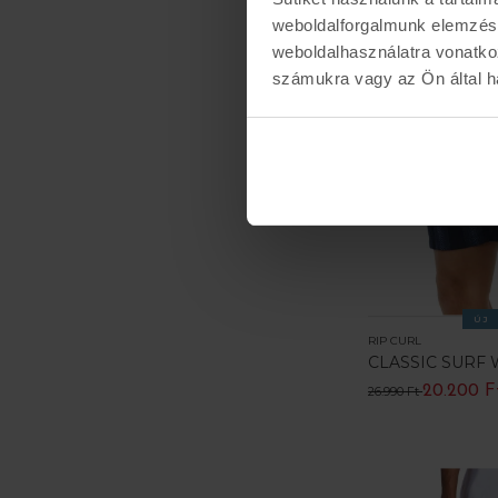
weboldalforgalmunk elemzésé
weboldalhasználatra vonatko
számukra vagy az Ön által ha
ÚJ
RIP CURL
CLASSIC SURF
20.200 F
26.990 Ft