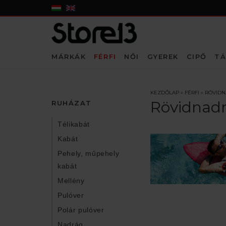
MÁRKÁK
FÉRFI
NŐI
GYEREK
CIPŐ
TÁ
KEZDŐLAP
»
FÉRFI
»
RÖVID
Rövidnad
RUHÁZAT
Télikabát
Kabát
Pehely, műpehely
kabát
Mellény
Pulóver
Polár pulóver
Nadrág