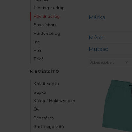
Tréning nadrág
Rövidnadrág
Márka
Boardshort
Fürdőnadrág
Méret
Ing
Mutasd
Póló
Trikó
KIEGÉSZÍTŐ
Kötött sapka
Sapka
Kalap / Halászsapka
Öv
Pénztárca
Surf kiegészítő