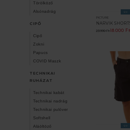
Törölköző
Alsónadrág
ÚJ
PICTURE
NARVIK SHORT
CIPŐ
18.000 F
23.990 Ft
Cipő
Zokni
Papucs
COVID Maszk
TECHNIKAI
RUHÁZAT
Technikai kabát
Technikai nadrág
Technikai pulóver
Softshell
Aláöltöző
ÚJ