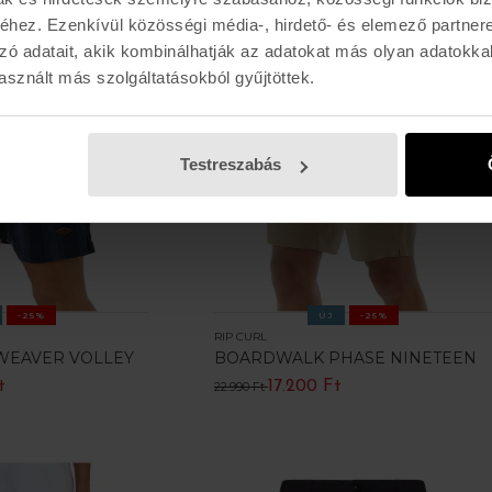
hez. Ezenkívül közösségi média-, hirdető- és elemező partner
zó adatait, akik kombinálhatják az adatokat más olyan adatokka
sznált más szolgáltatásokból gyűjtöttek.
Testreszabás
-25%
ÚJ
-25%
RIP CURL
 WEAVER VOLLEY
BOARDWALK PHASE NINETEEN
t
17.200 Ft
22.990 Ft