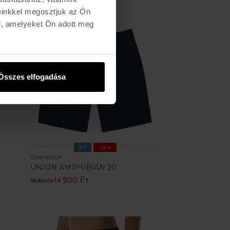
einkkel megosztjuk az Ön
l, amelyeket Ön adott meg
Összes elfogadása
ÚJ
-25%
QUIKSILVER
UNION AMPHIBIAN 20
14.200 Ft
18.990 Ft