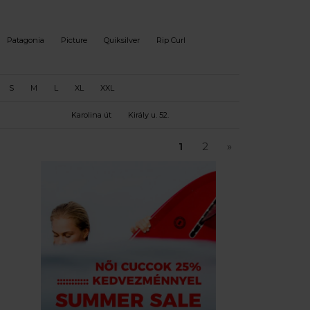
Patagonia
Picture
Quiksilver
Rip Curl
S
M
L
XL
XXL
Karolina út
Király u. 52.
1
2
»