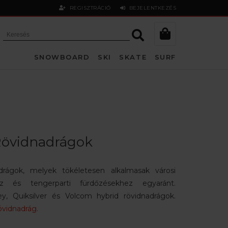
REGISZTRÁCIÓ
BEJELENTKEZÉS
SNOWBOARD
SKI
SKATE
SURF
Rövidnadrágok
drágok, melyek tökéletesen alkalmasak városi
oz és tengerparti fürdőzésekhez egyaránt.
ley, Quiksilver és Volcom hybrid rövidnadrágok.
övidnadrág.