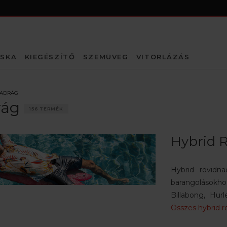
SKA
KIEGÉSZÍTŐ
SZEMÜVEG
VITORLÁZÁS
NADRÁG
rág
156 TERMÉK
Hybrid 
Hybrid rövidna
barangolásokh
Billabong, Hur
Összes hybrid r