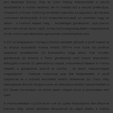
pro deszkása Danny Way és Colin McKay kölcsönözték a nevük
kezdőbetűit a márka nevéhez, de mi inkább azt a verziót preferáljuk,
miszerint a Droors Clothing rövidítése inspirálta az egyszerű, de hatásos
márkanév létrehozását. A DC Shoes életrehívását, az vezérelte, hogy az
akkor - a maihoz képest még - kezdetleges gördeszkás cipő piacon
senki nem kínált olyan cipőt, amely technológiailag fejlett megoldásokat
kínált volna a gördeszkások igényeinek (ütéscsillapítás, stb).
A DC stratégiájában mindig is fontos szerepet játszott a profi csapat és
az általuk biztosított márka imidzs. 1997-re már nyolc fős profival
csapattal rendelkeztek. Ez biztosította, hogy ekkor már minden
gördeszkás jól ismerte a fiatal, gördeszkás cipő piacot alapvetően
felforgató márkát. Ez jelentette az alapot, a következő lépésre. A márka
kilépett a gördeszkás piacról és szörfös - és ekkor népszerűségét
megalapozó - freestyle motocross piac felé terjeszkedett. A profi
csapatnak és a márkát körülölelő kreatív ötleteknek (pl. Dany Way
helikopteres fémcső dropja is erre az időszakra tehető) köszönhetően a
DC Shoes hamarosan az action sport világon kívül is ismertségre tett
szert.
A márka életében a 2004-es év volt az újabb fordulópont. Ken Block és
Damon Way nehéz döntésre kényszerült és végül eladta a márka