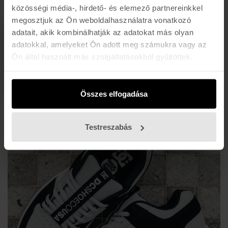
közösségi média-, hirdető- és elemező partnereinkkel
megosztjuk az Ön weboldalhasználatra vonatkozó
adatait, akik kombinálhatják az adatokat más olyan
VERSATILE
adatokkal, amelyeket Ön adott meg számukra vagy az
Ön által használt más szolgáltatásokból gyűjtöttek.
Igazi különlegesség. Itt a légtalpas Versatile új
verziója!
Összes elfogadása
Testreszabás