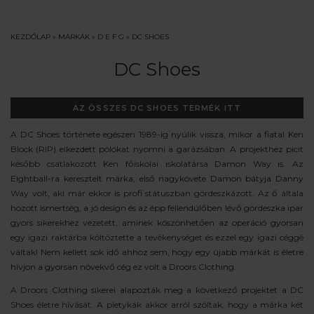
KEZDŐLAP
»
MÁRKÁK
»
D E F G
»
DC SHOES
DC Shoes
AZ ÖSSZES DC SHOES TERMÉK ITT
A DC Shoes története egészen 1989-ig nyúlik vissza, mikor a fiatal Ken
Block (RIP) elkezdett pólókat nyomni a garázsában. A projekthez picit
később csatlakozott Ken főiskolai iskolatársa Damon Way is. Az
Eightball-ra keresztelt márka, első nagykövete Damon bátyja Danny
Way volt, aki már ekkor is profi státuszban gördeszkázott. Az ő általa
hozott ismertség, a jó design és az épp fellendülőben lévő gördeszka ipar
gyors sikerekhez vezetett, aminek köszönhetően az operáció gyorsan
egy igazi raktárba költöztette a tevékenységet és ezzel egy igazi céggé
váltak! Nem kellett sok idő ahhoz sem, hogy egy újabb márkát is életre
hívjon a gyorsan növekvő cég ez volt a Droors Clothing.
A Droors Clothing sikerei alapozták meg a következő projektet a DC
Shoes életre hívását. A pletykák akkor arról szóltak, hogy a márka két