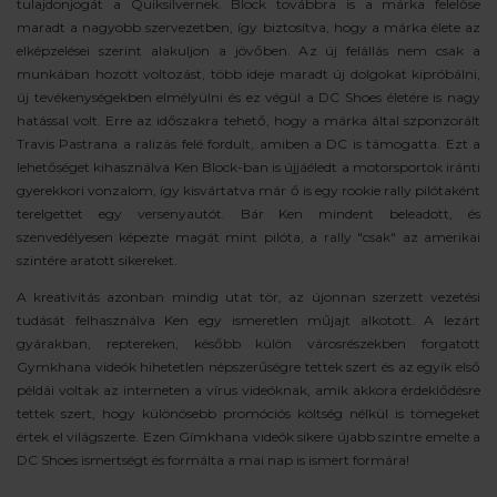
tulajdonjogát a Quiksilvernek. Block továbbra is a márka felelőse
maradt a nagyobb szervezetben, így biztosítva, hogy a márka élete az
elképzelései szerint alakuljon a jövőben. Az új felállás nem csak a
munkában hozott voltozást, több ideje maradt új dolgokat kipróbálni,
új tevékenységekben elmélyülni és ez végül a DC Shoes életére is nagy
hatással volt. Erre az időszakra tehető, hogy a márka által szponzorált
Travis Pastrana a ralizás felé fordult, amiben a DC is támogatta. Ezt a
lehetőséget kihasználva Ken Block-ban is újjáéledt a motorsportok iránti
gyerekkori vonzalom, így kisvártatva már ő is egy rookie rally pilótaként
terelgettet egy versenyautót. Bár Ken mindent beleadott, és
szenvedélyesen képezte magát mint pilóta, a rally "csak" az amerikai
szintére aratott sikereket.
A kreativitás azonban mindig utat tör, az újonnan szerzett vezetési
tudását felhasználva Ken egy ismeretlen műjajt alkotott. A lezárt
gyárakban, reptereken, később külön városrészekben forgatott
Gymkhana videók hihetetlen népszerűségre tettek szert és az egyik első
példái voltak az interneten a vírus videóknak, amik akkora érdeklődésre
tettek szert, hogy különösebb promóciós költség nélkül is tömegeket
értek el világszerte. Ezen Gímkhana videók sikere újabb szintre emelte a
DC Shoes ismertségt és formálta a mai nap is ismert formára!