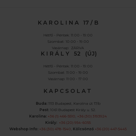
K A R O L I N A 17 / B
Hétfő - Péntek: 11:00 - 19:00
Szombat: 10:00 - 19:00
Vasárnap: ZÁRVA
K I R Á L Y 52 (ÚJ)
Hétfő - Péntek: 11:00 - 19:00
Szombat: 11:00 - 19:00
Vasárnap: 11:00 - 17:00
K A P C S O L A T
Buda:
1113 Budapest, Karolina út 17/b
Pest:
1061 Budapest Király u. 52.
Karolina:
+36 (1) 466-5510
,
+36 (30) 3193924
Király:
+36 (20) 954-6055
Webshop Info:
+36 (30) 478-1540
,
Kölcsönző
+36 (20) 447-5445