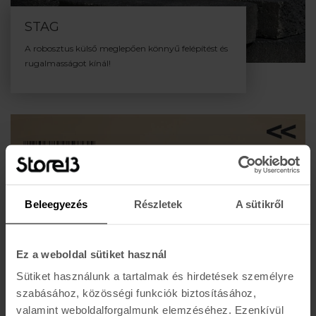
STAG
A robosztus külső meglepően könnyű felépítést és
rugalmasságot kínál!
Beleegyezés
Részletek
A sütikről
Ez a weboldal sütiket használ
Sütiket használunk a tartalmak és hirdetések személyre
szabásához, közösségi funkciók biztosításához,
valamint weboldalforgalmunk elemzéséhez. Ezenkívül