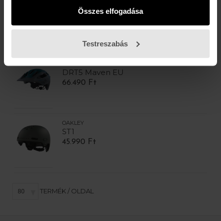
OAKLEY
Összes elfogadása
DRT5 Maven EU
66.490 Ft
Testreszabás
OAKLEY
DRT5 Maven EU
66.490 Ft
OAKLEY
ST1
45.990 Ft
TERMÉK / OLDAL