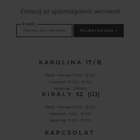
Értesülj az újdonságokról, akciókról
E-MAIL
FELIRATKOZOM »
K A R O L I N A 17 / B
Hétfő - Péntek: 11:00 - 19:00
Szombat: 10:00 - 19:00
Vasárnap: ZÁRVA
K I R Á L Y 52 (ÚJ)
Hétfő - Péntek: 11:00 - 19:00
Szombat: 11:00 - 19:00
Vasárnap: 11:00 - 17:00
K A P C S O L A T