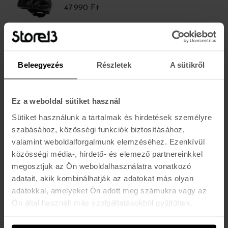
47.990 Ft
OAKLEY
DRT3 TRAIL EU
Beleegyezés
Részletek
A sütikről
48.490 Ft
Ez a weboldal sütiket használ
OAKLEY
Sütiket használunk a tartalmak és hirdetések személyre
DRT3 TRAIL EU
szabásához, közösségi funkciók biztosításához,
48.490 Ft
valamint weboldalforgalmunk elemzéséhez. Ezenkívül
közösségi média-, hirdető- és elemező partnereinkkel
megosztjuk az Ön weboldalhasználatra vonatkozó
OAKLEY
adatait, akik kombinálhatják az adatokat más olyan
ARO3 ALLROAD EU
adatokkal, amelyeket Ön adott meg számukra vagy az
55.990 Ft
Ön által használt más szolgáltatásokból gyűjtöttek.