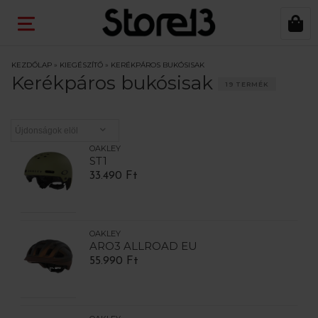
KEZDŐLAP
»
KIEGÉSZÍTŐ
»
KERÉKPÁROS BUKÓSISAK
Kerékpáros bukósisak
19 TERMÉK
OAKLEY
ST1
33.490 Ft
OAKLEY
ARO3 ALLROAD EU
55.990 Ft