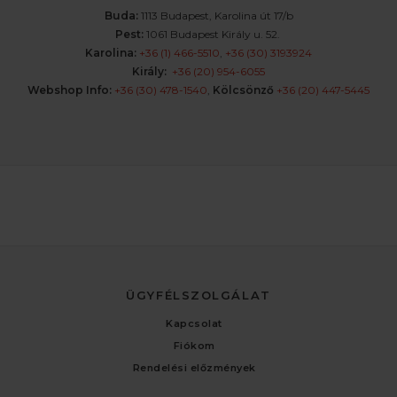
Buda:
1113 Budapest, Karolina út 17/b
Pest:
1061 Budapest Király u. 52.
Karolina:
+36 (1) 466-5510
,
+36 (30) 3193924
Király:
+36 (20) 954-6055
Webshop Info:
+36 (30) 478-1540
,
Kölcsönző
+36 (20) 447-5445
ÜGYFÉLSZOLGÁLAT
Kapcsolat
Fiókom
Rendelési előzmények