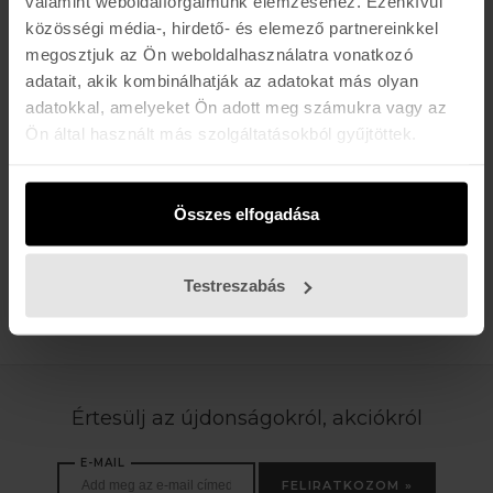
valamint weboldalforgalmunk elemzéséhez. Ezenkívül
közösségi média-, hirdető- és elemező partnereinkkel
SIDAS
RUN CUSTOM
megosztjuk az Ön weboldalhasználatra vonatkozó
34.990 Ft
adatait, akik kombinálhatják az adatokat más olyan
adatokkal, amelyeket Ön adott meg számukra vagy az
Ön által használt más szolgáltatásokból gyűjtöttek.
SIDAS
WINTER+ 3D
25.990 Ft
Összes elfogadása
Testreszabás
TERMÉK / OLDAL
Értesülj az újdonságokról, akciókról
E-MAIL
FELIRATKOZOM »