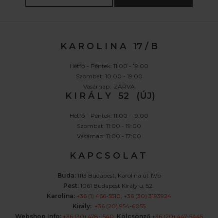
K A R O L I N A 17 / B
Hétfő - Péntek: 11:00 - 19:00
Szombat: 10:00 - 19:00
Vasárnap: ZÁRVA
K I R Á L Y 52 (ÚJ)
Hétfő - Péntek: 11:00 - 19:00
Szombat: 11:00 - 19:00
Vasárnap: 11:00 - 17:00
K A P C S O L A T
Buda:
1113 Budapest, Karolina út 17/b
Pest:
1061 Budapest Király u. 52.
Karolina:
+36 (1) 466-5510
,
+36 (30) 3193924
Király:
+36 (20) 954-6055
Webshop Info:
+36 (30) 478-1540
,
Kölcsönző
+36 (20) 447-5445