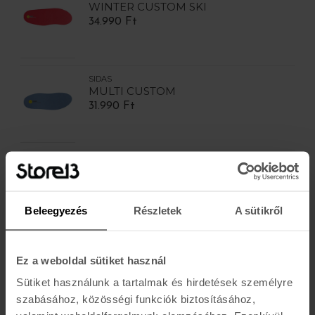
WINTER CUSTOM SKI
34.990 Ft
SIDAS
MULTI CUSTOM
31.990 Ft
SIDAS
OUTDOOR CUSTOM
36.990 Ft
Beleegyezés
Részletek
A sütikről
SIDAS
WINTER 3D
Ez a weboldal sütiket használ
13.990 Ft
Sütiket használunk a tartalmak és hirdetések személyre
szabásához, közösségi funkciók biztosításához,