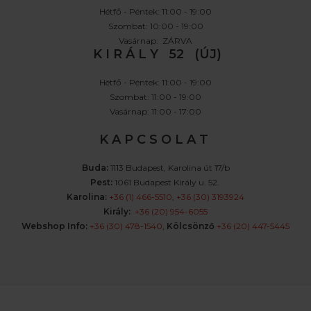
Hétfő - Péntek: 11:00 - 19:00
Szombat: 10:00 - 19:00
Vasárnap: ZÁRVA
K I R Á L Y 52 (ÚJ)
Hétfő - Péntek: 11:00 - 19:00
Szombat: 11:00 - 19:00
Vasárnap: 11:00 - 17:00
K A P C S O L A T
Buda:
1113 Budapest, Karolina út 17/b
Pest:
1061 Budapest Király u. 52.
Karolina:
+36 (1) 466-5510
,
+36 (30) 3193924
Király:
+36 (20) 954-6055
Webshop Info:
+36 (30) 478-1540
,
Kölcsönző
+36 (20) 447-5445