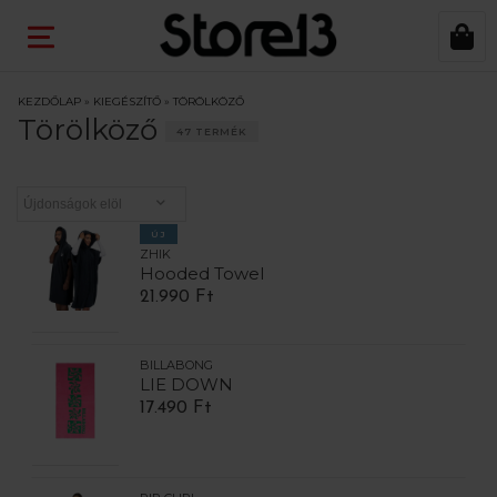
KEZDŐLAP
»
KIEGÉSZÍTŐ
»
TÖRÖLKÖZŐ
Törölköző
47 TERMÉK
ÚJ
ZHIK
Hooded Towel
21.990 Ft
BILLABONG
LIE DOWN
17.490 Ft