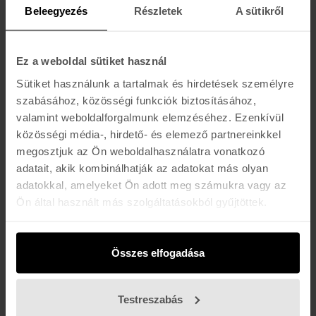
WOMENS HOODED TOWEL
Beleegyezés
Részletek
A sütikről
23.990 Ft
Ez a weboldal sütiket használ
RIP CURL
Sütiket használunk a tartalmak és hirdetések személyre
CLASSIC SURF HOODED TOWEL
szabásához, közösségi funkciók biztosításához,
17.990 Ft
valamint weboldalforgalmunk elemzéséhez. Ezenkívül
közösségi média-, hirdető- és elemező partnereinkkel
megosztjuk az Ön weboldalhasználatra vonatkozó
RIP CURL
adatait, akik kombinálhatják az adatokat más olyan
MIXED HOODED TOWEL
adatokkal, amelyeket Ön adott meg számukra vagy az
15.990 Ft
Ön által használt más szolgáltatásokból gyűjtöttek.
RIP CURL
Összes elfogadása
PREMIUM SURF TOWEL
23.990 Ft
Testreszabás