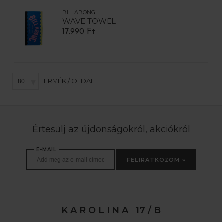
BILLABONG
WAVE TOWEL
17.990 Ft
TERMÉK / OLDAL
Értesülj az újdonságokról, akciókról
E-MAIL
FELIRATKOZOM »
K A R O L I N A 17 / B