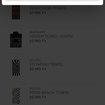
RIP CURL
SEARCHERS TOWEL
27.990 Ft
QUIKSILVER
HOODY TOWEL YOUTH
23.990 Ft
VOLCOM
STONERAY TOWEL
20.490 Ft
VOLCOM
MENS BEACH TOWEL
22.590 Ft