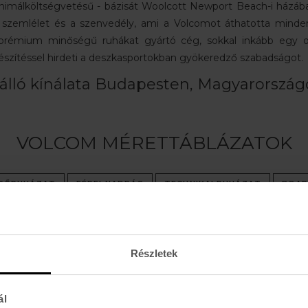
inimálköltségvetésű - bázisát Woolcott Newport Beach-i házába
v szemlélet és a szenvedély, ami a Volcomot áthatotta mind
rémium minőségű ruhákat gyártó cég, sokkal inkább egy oly
észítéssel hirdeti a deszkasportokban gyökeredző szabadságot
lló kínálata Budapesten, Magyarországo
VOLCOM MÉRETTÁBLÁZATOK
LSŐRUHÁZAT
FÉRFI NADRÁG
TECHNIKAI RUHÁZAT
BOA
AZ ÖSSZES VOLCOM TERMÉK ITT
Részletek
ál