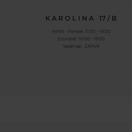
K A R O L I N A 17 / B
Hétfő - Péntek: 11:00 - 19:00
Szombat: 10:00 - 19:00
Vasárnap: ZÁRVA