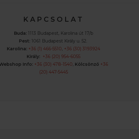
K A P C S O L A T
Buda:
1113 Budapest, Karolina út 17/b
Pest:
1061 Budapest Király u. 52.
Karolina:
+36 (1) 466-5510
,
+36 (30) 3193924
Király:
+36 (20) 954-6055
Webshop Info:
+36 (30) 478-1540
,
Kölcsönző
+36
(20) 447-5445