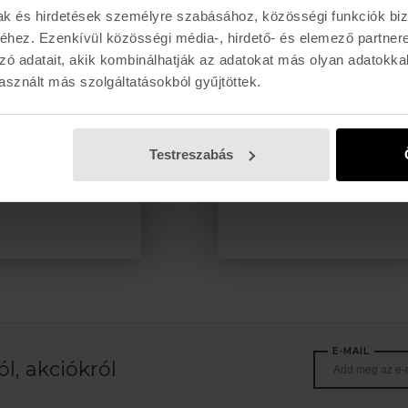
mak és hirdetések személyre szabásához, közösségi funkciók biz
hez. Ezenkívül közösségi média-, hirdető- és elemező partner
zó adatait, akik kombinálhatják az adatokat más olyan adatokka
sznált más szolgáltatásokból gyűjtöttek.
com Sapkák
Volcom pólók
s és minőség
Kiemelkedő design
Testreszabás
E-MAIL
l, akciókról