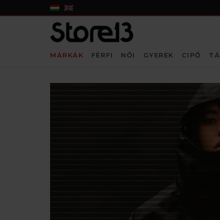
MÁRKÁK
FÉRFI
NŐI
GYEREK
CIPŐ
TÁ
KEZDŐLAP
»
MÁRKÁK
»
T U V W
»
VOLCOM