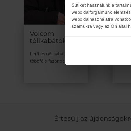
Sütiket használunk a tartal
weboldalforgalmunk elemzésé
weboldalhasználatra vonatko
számukra vagy az Ön által ha
Volcom
Vol
télikabátok
Stílu
Férfi és női kabátok
többféle fazonban
Értesülj az újdonságokró