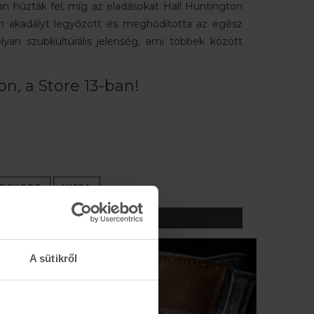
n húzták fel, míg az eladásokat Hall Huntington
en akadályt legyőzött és meghódította az egész
an szubkultúrális jelenség, ami többek között
.
n, a Store 13-ban!
RDSHORT
LYCRA
A sütikről