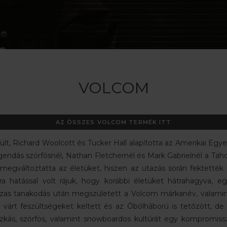
VOLCOM
AZ ÖSSZES VOLCOM TERMÉK ITT
t, Richard Woolcott és Tucker Hall alapította az Amerikai Egyes
legendás szörfösnél, Nathan Fletchernél és Mark Gabrielnél a Ta
egváltoztatta az életüket, hiszen az utazás során fektették
a hatással volt rájuk, hogy korábbi életüket hátrahagyva, eg
osszas tanakodás után megszületett a Volcom márkanév, valami
várt feszültségeket keltett és az Öbölháború is tetőzött, de 
eszkás, szörfös, valamint snowboardos kultúrát egy kompromis