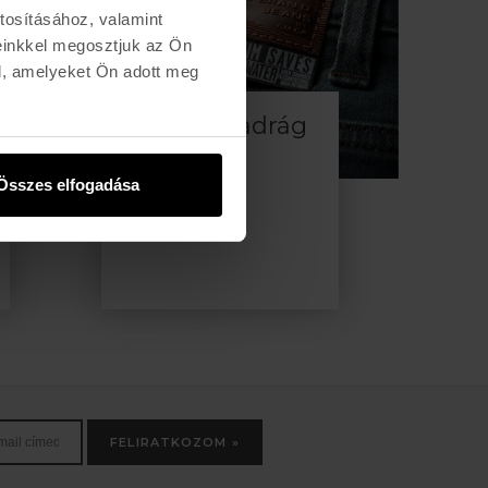
tosításához, valamint
einkkel megosztjuk az Ön
l, amelyeket Ön adott meg
Volcom nadrág
Összes elfogadása
FELIRATKOZOM »