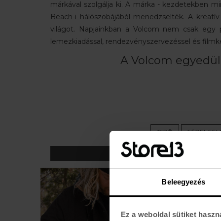
márkával szolgálja ki. A márka - kezdetekben m
Beach-i hálószobájából menedzselték. A kreatí
világot. Napjainkban a Volcom nem csak egy p
lemezkiadással, rendezvényszervezéssel és filmk
A Volcom egyedülá
CIPŐ
FÉRFI FE
Beleegyezés
Ez a weboldal sütiket haszn