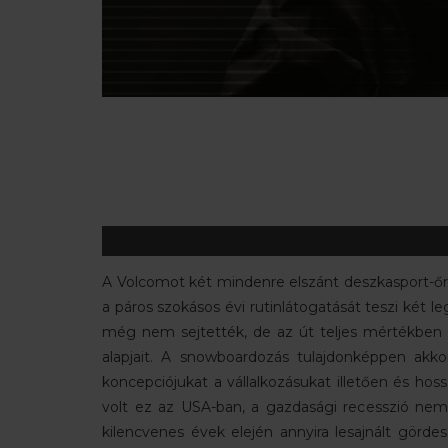
A Volcomot két mindenre elszánt deszkasport-őrül
a páros szokásos évi rutinlátogatását teszi két 
még nem sejtették, de az út teljes mértékben m
alapjait. A snowboardozás tulajdonképpen akkor
koncepciójukat a vállalkozásukat illetően és h
volt ez az USA-ban, a gazdasági recesszió nem 
kilencvenes évek elején annyira lesajnált görd