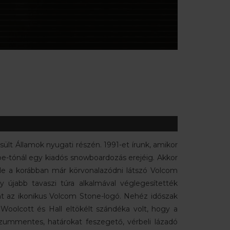
ült Államok nyugati részén. 1991-et írunk, amikor
hoe-tónál egy kiadós snowboardozás erejéig. Akkor
 le a korábban már körvonalazódni látszó Volcom
y újabb tavaszi túra alkalmával véglegesítették
nt az ikonikus Volcom Stone-logó. Nehéz időszak
Woolcott és Hall eltökélt szándéka volt, hogy a
szummentes, határokat feszegető, vérbeli lázadó