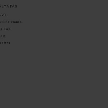
ÁLTATÁS
RVIZ
 Sí Kölcsönző
lis Túra
apat
irdetés