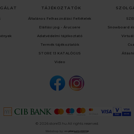
LGÁLAT
TÁJÉKOZTATÓK
SZOLG
t
Általános Felhasználási Feltételek
SZE
Elállási jog - Árucsere
Snowboard és
mények
Adatvédelmi tájékoztató
Virtuá
Termék tájékoztatók
Cs
STORE 13 KATALÓGUS
Állásh
Video
© 2026 store13.hu All rights reserved.
Webshop by: