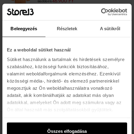
46.900 Ft
66.990 Ft
Beleegyezés
Részletek
A sütikről
Ez a weboldal sütiket használ
-30%
Sütiket használunk a tartalmak és hirdetések személyre
BILLABONG
szabásához, közösségi funkciók biztosításához,
MAD FOR YOU
46.900 Ft
valamint weboldalforgalmunk elemzéséhez. Ezenkívül
66.990 Ft
közösségi média-, hirdető- és elemező partnereinkkel
megosztjuk az Ön weboldalhasználatra vonatkozó
adatait, akik kombinálhatják az adatokat más olyan
TERMÉK / OLDAL
adatokkal, amelyeket Ön adott meg számukra vagy az
Ön által használt más szolgáltatásokból gyűjtöttek.
Értesülj az újdonságokról, akciókról
Összes elfogadása