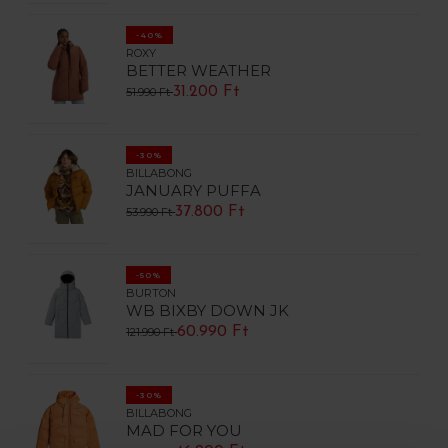
-40%
ROXY
BETTER WEATHER
31.200 Ft
51.990 Ft
-30%
BILLABONG
JANUARY PUFFA
37.800 Ft
53.990 Ft
-50%
BURTON
WB BIXBY DOWN JK
60.990 Ft
121.990 Ft
-30%
BILLABONG
MAD FOR YOU