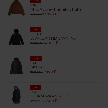
-50%
VANS
MTE Aubrey Primaloft Puffer
23.990 Ft
47.990 Ft
-30%
BURTON
W AK BKR HD DWN INS
84.000 Ft
119.990 Ft
-20%
PICTURE
MOHA
63.190 Ft
78.990 Ft
-30%
ROXY
STORM WARNING JKT
33.600 Ft
47.990 Ft