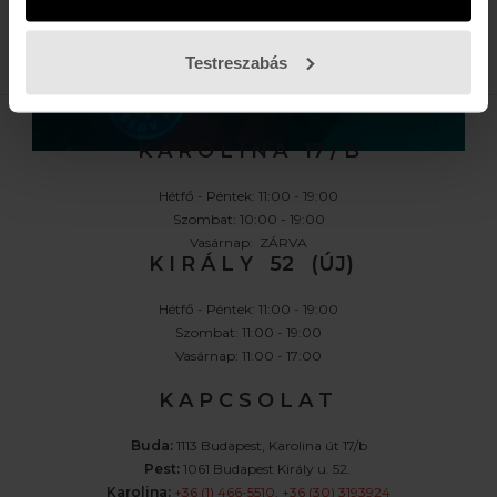
E-MAIL
FELIRATKOZOM »
Testreszabás
K A R O L I N A 17 / B
Hétfő - Péntek: 11:00 - 19:00
Szombat: 10:00 - 19:00
Vasárnap: ZÁRVA
K I R Á L Y 52 (ÚJ)
Hétfő - Péntek: 11:00 - 19:00
Szombat: 11:00 - 19:00
Vasárnap: 11:00 - 17:00
K A P C S O L A T
Buda:
1113 Budapest, Karolina út 17/b
Pest:
1061 Budapest Király u. 52.
Karolina:
+36 (1) 466-5510
,
+36 (30) 3193924