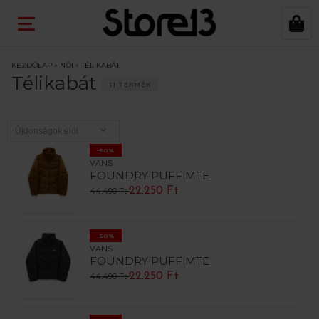
KEZDŐLAP
»
NŐI
»
TÉLIKABÁT
Télikabát
11 TERMÉK
-50%
VANS
FOUNDRY PUFF MTE
22.250 Ft
44.490 Ft
-50%
VANS
FOUNDRY PUFF MTE
22.250 Ft
44.490 Ft