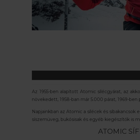
Az 1955-ben alapított Atomic sílécgyárat, az ak
növekedett, 1958-ban már 5.000 párat, 1969-ben p
Napjainkban az Atomic a sílécek és síbakancsok eg
síszemüveg, bukósisak és egyéb kiegészítők is m
ATOMIC SÍF