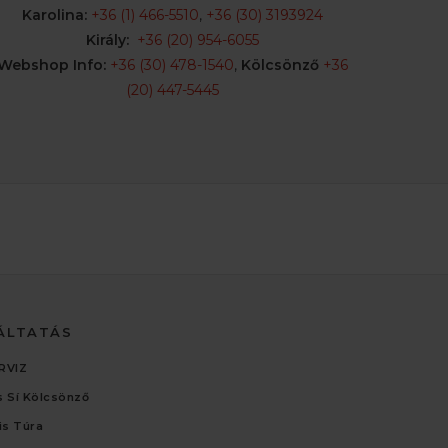
Karolina:
+36 (1) 466-5510
,
+36 (30) 3193924
Király:
+36 (20) 954-6055
Webshop Info:
+36 (30) 478-1540
,
Kölcsönző
+36
(20) 447-5445
ÁLTATÁS
RVIZ
 Sí Kölcsönző
lis Túra