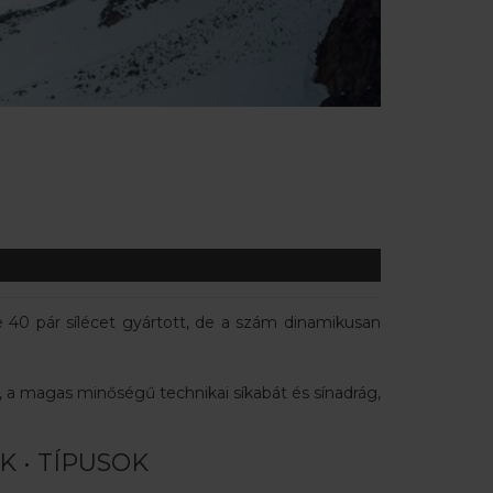
e 40 pár sílécet gyártott, de a szám dinamikusan
l, a magas minőségű technikai síkabát és sínadrág,
K • TÍPUSOK