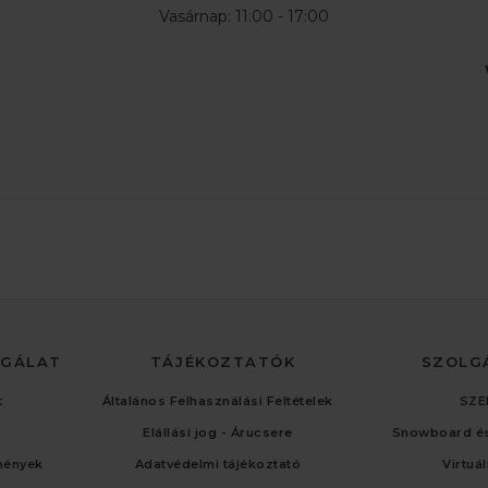
Vasárnap: 11:00 - 17:00
LGÁLAT
TÁJÉKOZTATÓK
SZOLG
t
Általános Felhasználási Feltételek
SZE
Elállási jog - Árucsere
Snowboard és
mények
Adatvédelmi tájékoztató
Virtuá