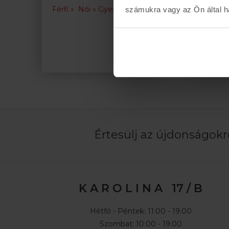
Férfi »
Női »
Gyerek »
számukra vagy az Ön által ha
Férfi »
Értesülj az újdonságokró
K A R O L I N A 17 / B
Hétfő - Péntek: 11:00 - 19:00
Szombat: 10:00 - 19:00