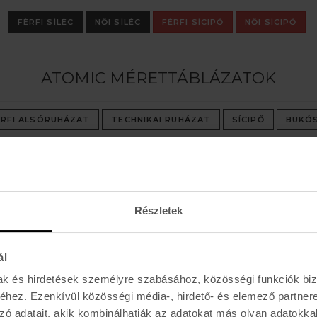
FÉRFI SÍLÉC
NŐI SÍLÉC
FÉRFI SÍCIPŐ
NŐI SÍCIPŐ
ATOMIC MÉRETTÁBLÁZATOK
ÉRFI ALSÓRUHÁZAT
TECHNIKAI RUHÁZAT
SÍCIPŐ
BUKÓS
Részletek
ál
mak és hirdetések személyre szabásához, közösségi funkciók biz
mic
Védelem a
hez. Ezenkívül közösségi média-, hirdető- és elemező partner
ipők!
fejnek
zó adatait, akik kombinálhatják az adatokat más olyan adatokka