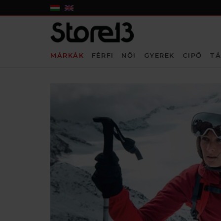
MÁRKÁK
FÉRFI
NŐI
GYEREK
CIPŐ
TÁ
KEZDŐLAP
»
MÁRKÁK
»
A B C
»
ATOMIC