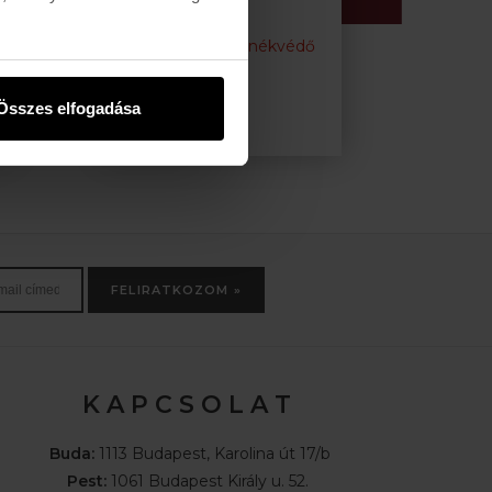
Gerincvédő »
Fenékvédő
»
Összes elfogadása
FELIRATKOZOM »
K A P C S O L A T
Buda:
1113 Budapest, Karolina út 17/b
Pest:
1061 Budapest Király u. 52.