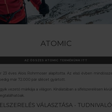
ATOMIC
AZ ÖSSZES ATOMIC TERMÉKÜNK ITT
kor 23 éves Alois Rohrmoser alapította. Az első évben mindössz
edig már 72.000 pár sílécet gyártott.
yik vezető márkája a világon. Kínálatában a sífelszerelésen kívü
egtalálhatóak.
ELSZERELÉS VÁLASZTÁSA • TUDNIVALÓ