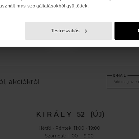
sznált más szolgáltatásokból gyűjtöttek.
Női »
Gyerek »
Bukósisak »
Síszemüveg
»
Testreszabás
E-MAIL
l, akciókról
K I R Á L Y 52 (ÚJ)
Hétfő - Péntek: 11:00 - 19:00
Szombat: 11:00 - 19:00