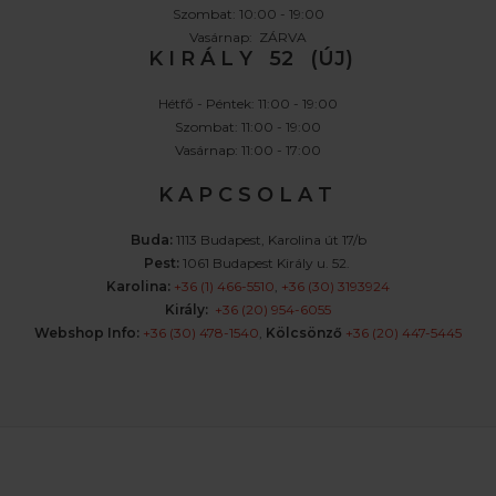
Szombat: 10:00 - 19:00
Vasárnap: ZÁRVA
K I R Á L Y 52 (ÚJ)
Hétfő - Péntek: 11:00 - 19:00
Szombat: 11:00 - 19:00
Vasárnap: 11:00 - 17:00
K A P C S O L A T
Buda:
1113 Budapest, Karolina út 17/b
Pest:
1061 Budapest Király u. 52.
Karolina:
+36 (1) 466-5510
,
+36 (30) 3193924
Király:
+36 (20) 954-6055
Webshop Info:
+36 (30) 478-1540
,
Kölcsönző
+36 (20) 447-5445