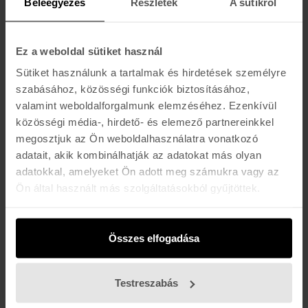
Beleegyezés
Részletek
A sütikről
-20%
Ez a weboldal sütiket használ
UNION
Atlas PRO 25/26
Sütiket használunk a tartalmak és hirdetések személyre
134.400 Ft
167.990 Ft
szabásához, közösségi funkciók biztosításához,
valamint weboldalforgalmunk elemzéséhez. Ezenkívül
közösségi média-, hirdető- és elemező partnereinkkel
UNION
Boot Scraper Stomp Pad
megosztjuk az Ön weboldalhasználatra vonatkozó
8.290 Ft
adatait, akik kombinálhatják az adatokat más olyan
adatokkal, amelyeket Ön adott meg számukra vagy az
Ön által használt más szolgáltatásokból gyűjtöttek.
UNION
Pocket Tool
5.890 Ft
Összes elfogadása
Testreszabás
UNION
Screw Driver