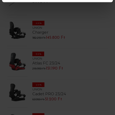
5.990 Ft
-20%
UNION
Charger
145.800 Ft
182.290 Ft
-30%
UNION
Atlas FC 23/24
151.190 Ft
215.990 Ft
-20%
UNION
Cadet PRO 23/24
51.200 Ft
63.990 Ft