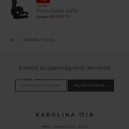
-20%
UNION
Force Classic 24/25
81.600 Ft
101.990 Ft
TERMÉK / OLDAL
Értesülj az újdonságokról, akciókról
E-MAIL
FELIRATKOZOM »
K A R O L I N A 17 / B
Hétfő - Péntek: 11:00 - 19:00