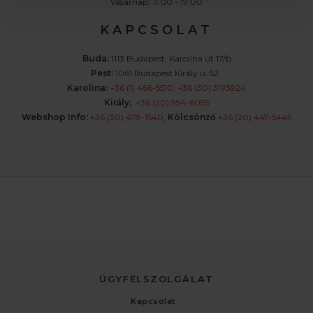
Vasárnap: 11:00 - 17:00
K A P C S O L A T
Buda:
1113 Budapest, Karolina út 17/b
Pest:
1061 Budapest Király u. 52.
Karolina:
+36 (1) 466-5510
,
+36 (30) 3193924
Király:
+36 (20) 954-6055
Webshop Info:
+36 (30) 478-1540
,
Kölcsönző
+36 (20) 447-5445
ÜGYFÉLSZOLGÁLAT
Kapcsolat