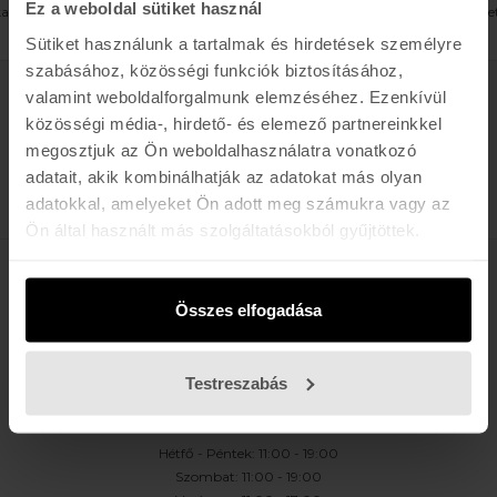
Ez a weboldal sütiket használ
kaució minden esetben 30.000 Ft, amely minden esetben készpénzben kell fize
Sütiket használunk a tartalmak és hirdetések személyre
szabásához, közösségi funkciók biztosításához,
valamint weboldalforgalmunk elemzéséhez. Ezenkívül
Értesülj az újdonságokról, akciókról
közösségi média-, hirdető- és elemező partnereinkkel
megosztjuk az Ön weboldalhasználatra vonatkozó
E-MAIL
adatait, akik kombinálhatják az adatokat más olyan
FELIRATKOZOM »
adatokkal, amelyeket Ön adott meg számukra vagy az
Ön által használt más szolgáltatásokból gyűjtöttek.
K A R O L I N A 17 / B
Összes elfogadása
Hétfő - Péntek: 11:00 - 19:00
Szombat: 10:00 - 19:00
Testreszabás
Vasárnap: ZÁRVA
K I R Á L Y 52 (ÚJ)
Hétfő - Péntek: 11:00 - 19:00
Szombat: 11:00 - 19:00