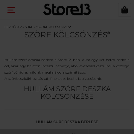
KEZDŐLAP
»
SURF
»
*SZÖRF KÖLCSÖNZÉS*
SZÖRF KÖLCSÖNZÉS*
Hullám szörf deszka bérlése a Store 13-ban. Akár egy két hetes bérlés a
cél, akár egy balatoni hosszú hétvége, ahol evezéssel készülnél a közelgő
szörf túrádra, nálunk megtalálod a számításod.
A szörfdeszkákhoz táskát, fineket és leasht is biztosítunk.
HULLÁM SZÖRF DESZKA
KÖLCSÖNZÉSE
HULLÁM SURF DESZKA BÉRLÉSE