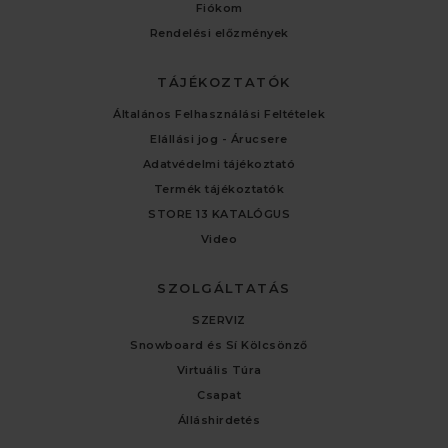
Fiókom
Rendelési előzmények
TÁJÉKOZTATÓK
Általános Felhasználási Feltételek
Elállási jog - Árucsere
Adatvédelmi tájékoztató
Termék tájékoztatók
STORE 13 KATALÓGUS
Video
SZOLGÁLTATÁS
SZERVIZ
Snowboard és Sí Kölcsönző
Virtuális Túra
Csapat
Álláshirdetés