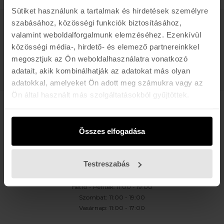
Sütiket használunk a tartalmak és hirdetések személyre
szabásához, közösségi funkciók biztosításához,
Értesülj az újdonságokról, akciókról
valamint weboldalforgalmunk elemzéséhez. Ezenkívül
közösségi média-, hirdető- és elemező partnereinkkel
E-MAIL
megosztjuk az Ön weboldalhasználatra vonatkozó
FELIRATKOZOM »
adatait, akik kombinálhatják az adatokat más olyan
adatokkal, amelyeket Ön adott meg számukra vagy az
Ön által használt más szolgáltatásokból gyűjtöttek.
K A R O L I N A 17 / B
Összes elfogadása
Hétfő - Péntek: 11:00 - 19:00
Szombat: 10:00 - 19:00
Vasárnap: ZÁRVA
Testreszabás
K I R Á L Y 52 (ÚJ)
Hétfő - Péntek: 11:00 - 19:00
Szombat: 11:00 - 19:00
Vasárnap: 11:00 - 17:00