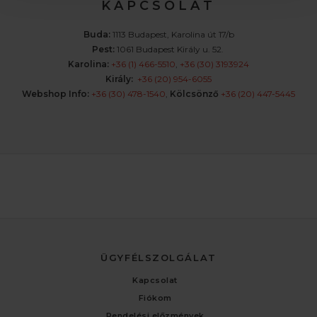
K A P C S O L A T
Buda:
1113 Budapest, Karolina út 17/b
Pest:
1061 Budapest Király u. 52.
Karolina:
+36 (1) 466-5510
,
+36 (30) 3193924
Király:
+36 (20) 954-6055
Webshop Info:
+36 (30) 478-1540
,
Kölcsönző
+36 (20) 447-5445
ÜGYFÉLSZOLGÁLAT
Kapcsolat
Fiókom
Rendelési előzmények