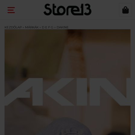
KEZDŐLAP
»
MÁRKÁK
»
D E F G
»
DAKINE