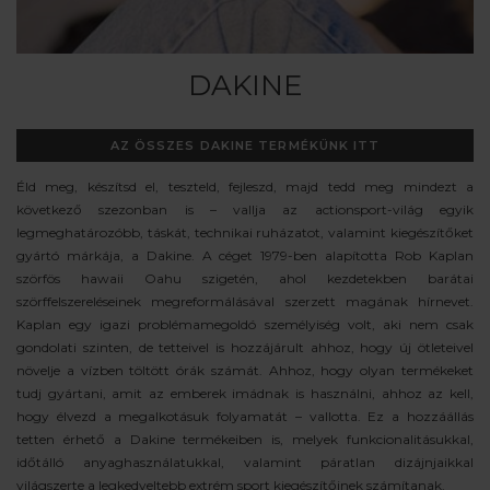
DAKINE
AZ ÖSSZES DAKINE TERMÉKÜNK ITT
Éld meg, készítsd el, teszteld, fejleszd, majd tedd meg mindezt a
következő szezonban is – vallja az actionsport-világ egyik
legmeghatározóbb, táskát, technikai ruházatot, valamint kiegészítőket
gyártó márkája, a Dakine. A céget 1979-ben alapította Rob Kaplan
szörfös hawaii Oahu szigetén, ahol kezdetekben barátai
szörffelszereléseinek megreformálásával szerzett magának hírnevet.
Kaplan egy igazi problémamegoldó személyiség volt, aki nem csak
gondolati szinten, de tetteivel is hozzájárult ahhoz, hogy új ötleteivel
növelje a vízben töltött órák számát. Ahhoz, hogy olyan termékeket
tudj gyártani, amit az emberek imádnak is használni, ahhoz az kell,
hogy élvezd a megalkotásuk folyamatát – vallotta. Ez a hozzáállás
tetten érhető a Dakine termékeiben is, melyek funkcionalitásukkal,
időtálló anyaghasználatukkal, valamint páratlan dizájnjaikkal
világszerte a legkedveltebb extrém sport kiegészítőinek számítanak.