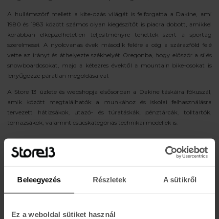
A hullámszörf mellett a kite-ozás világát is felforgatta a Dakine, ami
1980 és 1983 között számos olyan kiegészítőt is piacra dobott, amikkel
korábban elképzelhetetlen teljesítményre tehettek szert a sportág
szerelmesei. A nyolcvanas évek második felére a cég a szárazföld felé
vette az irányt és áthelyezte székhelyét Oregonba, hogy először a sí és
snowboardosokat, majd a kétezres évektől a mountain bike-osokat is
lenyűgözze páratlan megoldásaival.
A Store 13 üzlete és webshopja elsősorban a Dakine táskáira fókuszál,
amik között megtalálhatók a munkához és iskolai felhasználásra
tervezett hátizsákok, utazó- és túratáskák, pénztárcák, tolltartók,
tornazsákok, valamint csúcskategóriás technikai modellek is.
DAKINE MÉRETTÁBLÁZATOK
Beleegyezés
Részletek
A sütikről
KESZTYŰ
Ez a weboldal sütiket használ