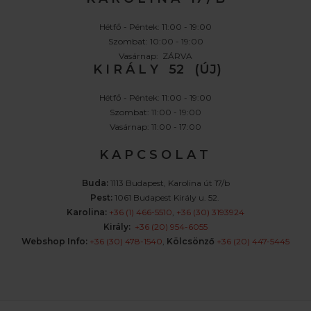
Hétfő - Péntek: 11:00 - 19:00
Szombat: 10:00 - 19:00
Vasárnap: ZÁRVA
K I R Á L Y 52 (ÚJ)
Hétfő - Péntek: 11:00 - 19:00
Szombat: 11:00 - 19:00
Vasárnap: 11:00 - 17:00
K A P C S O L A T
Buda:
1113 Budapest, Karolina út 17/b
Pest:
1061 Budapest Király u. 52.
Karolina:
+36 (1) 466-5510
,
+36 (30) 3193924
Király:
+36 (20) 954-6055
Webshop Info:
+36 (30) 478-1540
,
Kölcsönző
+36 (20) 447-5445