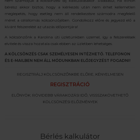
nem számoljuk a kölcsönzési díj kalkulálásakor. Ráadásul, ha itthon
bérelsz akkor biztos, hogy a kiérkezés után nem érhet kellemetlen
meglepetés, hogy esetleg nem áll rendelkezésre számodra megfelelő
méret a célállomás kölcsönzőjében. Gondolkozz előre és jegyezd elő a
kívánt felszerelést az utazás időpontjára!
A kölcsönzőnk a Karolina úti üzletünkben üzemel, így a felszerelések
elvitele és vissza hozatala csak ebben az üzletben lehetséges.
A KÖLCSÖNZÉS CSAK SZEMÉLYESEN INTÉZHETŐ. TELEFONON
ÉS E-MAILBEN NEM ÁLL MÓDUNKBAN ELŐJEGYZÉST FOGADNI!
REGISZTRÁLJ KÖLCSÖNZŐNKBE ELŐRE, KÉNYELMESEN
REGISZTRÁCIÓ
ELŐNYÖK: RÖVIDEBB VÁRAKOZÁSI IDŐ, VISSSZAKÖVETHETŐ
KÖLCSÖNZÉSI ELŐZMÉNYEK
Bérlés kalkulátor