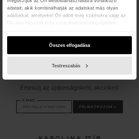
megosztjuk az Ön weboldalhasználatra vonatkozó
Salomon
adatait, akik kombinálhatják az adatokat más olyan
Addikt Pro 76, Addikt Pro 66, S/Race SL 10, S/Max 8, S/Max N 10, Stance
adatokkal, amelyeket Ön adott meg számukra vagy az
84, QST 106 Echo
Ön által használt más szolgáltatásokból gyűjtöttek.
Blackcrows
Mirus Cor, Octo, Sato, Freebird Orb, Freebird Camox, Atris
Összes elfogadása
HELYSZÍN - KAROLINA U 17/B - Telefon:
+36 (20) 447-5445
Testreszabás
Értesülj az újdonságokról, akciókról
E-MAIL
FELIRATKOZOM »
K A R O L I N A 17 / B