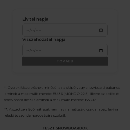
Elvitel napja
Visszahozatal napja
TOVÁBB
*: Gyerek felszerelésnek minősül az a sícipő vagy snowboard bakancs
aminek a maximális mérete: EU 36 (MONDO 22,5). Illetve az a síléc és
snowboard deszka aminek a maximális mérete: 135 CM
**: A szettben lévő hátizsák nem lavina hátizsák, csak a lapát, lavina
jeladó és szonda hordozására szolgál.
TESZT SNOWBOARDOK