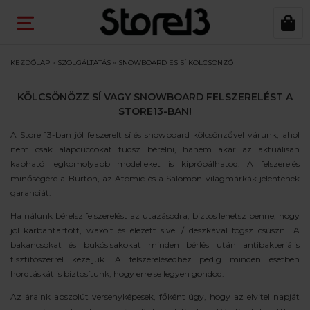
KEZDŐLAP
»
SZOLGÁLTATÁS
»
SNOWBOARD ÉS SÍ KÖLCSÖNZŐ
KÖLCSÖNÖZZ SÍ VAGY SNOWBOARD FELSZERELÉST A
STORE13-BAN!
A Store 13-ban jól felszerelt sí és snowboard kölcsönzővel várunk, ahol
nem csak alapcuccokat tudsz bérelni, hanem akár az aktuálisan
kapható legkomolyabb modelleket is kipróbálhatod. A felszerelés
minőségére a Burton, az Atomic és a Salomon világmárkák jelentenek
garanciát.
Ha nálunk bérelsz felszerelést az utazásodra, biztos lehetsz benne, hogy
jól karbantartott, waxolt és élezett sível / deszkával fogsz csúszni. A
bakancsokat és bukósisakokat minden bérlés után antibakteriális
tisztítószerrel kezeljük. A felszerelésedhez pedig minden esetben
hordtáskát is biztosítunk, hogy erre se legyen gondod.
Az áraink abszolút versenyképesek, főként úgy, hogy az elvitel napját