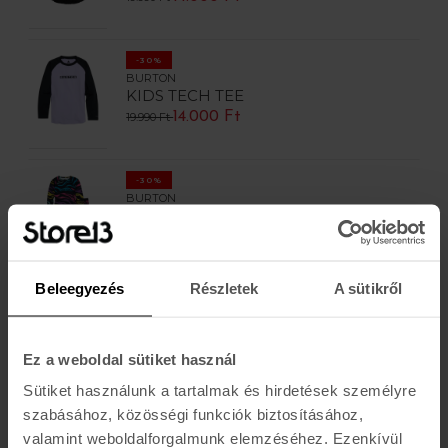
-30%
BURTON
KIDS TECH TEE
14.000 Ft
19.990 Ft
-30%
BURTON
TDLR 1ST LAYER SET
16.100 Ft
22.990 Ft
Beleegyezés
Részletek
A sütikről
-30%
BURTON
KIDS HEAVYWEIGHT FLC SET
18.900 Ft
Ez a weboldal sütiket használ
26.990 Ft
Sütiket használunk a tartalmak és hirdetések személyre
szabásához, közösségi funkciók biztosításához,
-30%
valamint weboldalforgalmunk elemzéséhez. Ezenkívül
BURTON