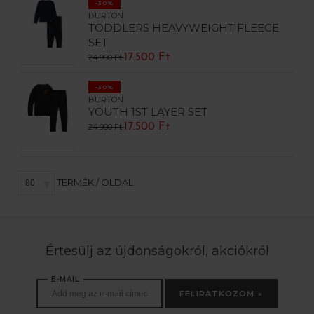
-30%
BURTON
TODDLERS HEAVYWEIGHT FLEECE
SET
17.500 Ft
24.990 Ft
-30%
BURTON
YOUTH 1ST LAYER SET
17.500 Ft
24.990 Ft
TERMÉK / OLDAL
Értesülj az újdonságokról, akciókról
E-MAIL
FELIRATKOZOM »