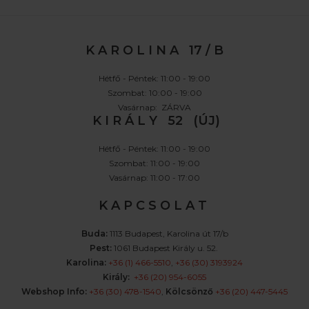
K A R O L I N A 17 / B
Hétfő - Péntek: 11:00 - 19:00
Szombat: 10:00 - 19:00
Vasárnap: ZÁRVA
K I R Á L Y 52 (ÚJ)
Hétfő - Péntek: 11:00 - 19:00
Szombat: 11:00 - 19:00
Vasárnap: 11:00 - 17:00
K A P C S O L A T
Buda:
1113 Budapest, Karolina út 17/b
Pest:
1061 Budapest Király u. 52.
Karolina:
+36 (1) 466-5510
,
+36 (30) 3193924
Király:
+36 (20) 954-6055
Webshop Info:
+36 (30) 478-1540
,
Kölcsönző
+36 (20) 447-5445