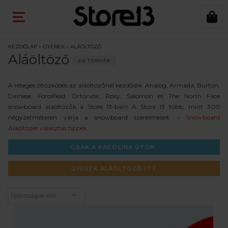
KEZDŐLAP
»
GYEREK
»
ALÁÖLTÖZŐ
Aláöltöző
20 TERMÉK
A réteges öltözködés az aláöltözőnél kezdődik. Analog, Armada, Burton,
Dainese, Forcefield, Ortorvox, Roxy, Salomon és The North Face
snowboard aláöltözők a Store 13-ban! A Store 13 több, mint 300
négyzetméteren várja a snowboard szerelmeseit. •
Snowboard
Aláöltözet választás tippek.
CSAK A KAROLINA ÚTON.
GYEREK ALÁÖLTÖZŐ ITT