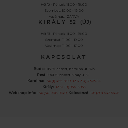
Hétfő - Péntek: 11:00 - 19:00
Szombat: 10:00 - 19:00
Vasárnap: ZÁRVA
K I R Á L Y 52 (ÚJ)
Hétfő - Péntek: 11:00 - 19:00
Szombat: 11:00 - 19:00
Vasárnap: 11:00 - 17:00
K A P C S O L A T
Buda:
1113 Budapest, Karolina út 17/b
Pest:
1061 Budapest Király u. 52.
Karolina:
+36 (1) 466-5510
,
+36 (30) 3193924
Király:
+36 (20) 954-6055
Webshop Info:
+36 (30) 478-1540
,
Kölcsönző
+36 (20) 447-5445