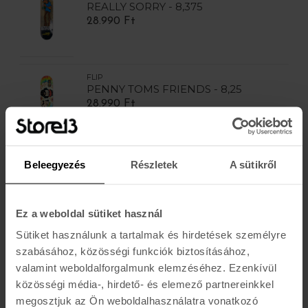
REALLY SORRY - 8,375
28.990 Ft
FLIP
PENNY TOMS FRIENDS - 8,25
28.990 Ft
FLIP
Beleegyezés
Részletek
A sütikről
HKD - ABEC 5
6.990 Ft
Ez a weboldal sütiket használ
Sütiket használunk a tartalmak és hirdetések személyre
FLIP
szabásához, közösségi funkciók biztosításához,
HKD BEARINGS - Abec5
valamint weboldalforgalmunk elemzéséhez. Ezenkívül
8.190 Ft
közösségi média-, hirdető- és elemező partnereinkkel
megosztjuk az Ön weboldalhasználatra vonatkozó