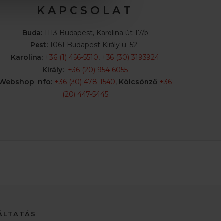
K A P C S O L A T
Buda:
1113 Budapest, Karolina út 17/b
Pest:
1061 Budapest Király u. 52.
Karolina:
+36 (1) 466-5510
,
+36 (30) 3193924
Király:
+36 (20) 954-6055
Webshop Info:
+36 (30) 478-1540
,
Kölcsönző
+36
(20) 447-5445
ÁLTATÁS