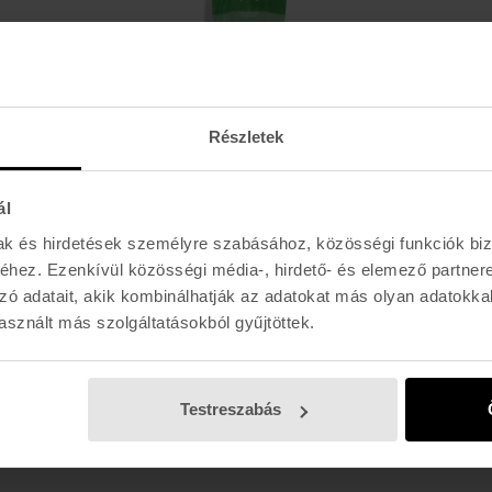
JACUZZI UNLIMITED
BERRY VENISON - 8,5
Részletek
30.990 Ft
ál
mak és hirdetések személyre szabásához, közösségi funkciók biz
hez. Ezenkívül közösségi média-, hirdető- és elemező partner
zó adatait, akik kombinálhatják az adatokat más olyan adatokka
sznált más szolgáltatásokból gyűjtöttek.
E-MAIL
l, akciókról
Testreszabás