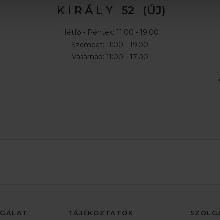
K I R Á L Y 52 (ÚJ)
Hétfő - Péntek: 11:00 - 19:00
Szombat: 11:00 - 19:00
Vasárnap: 11:00 - 17:00
LGÁLAT
TÁJÉKOZTATÓK
SZOLG