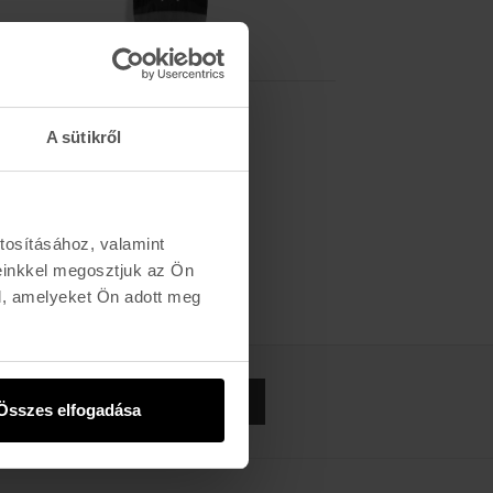
JACUZZI UNLIMITED
DILO MOUTH MARATHON - 8,0
A sütikről
30.990 Ft
tosításához, valamint
einkkel megosztjuk az Ön
l, amelyeket Ön adott meg
FELIRATKOZOM »
Összes elfogadása