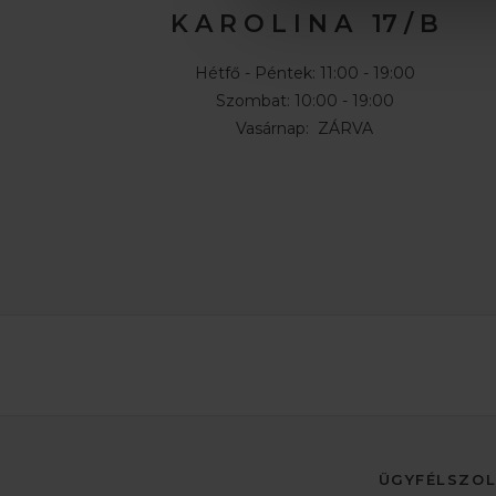
K A R O L I N A 17 / B
Hétfő - Péntek: 11:00 - 19:00
Szombat: 10:00 - 19:00
Vasárnap: ZÁRVA
ÜGYFÉLSZO