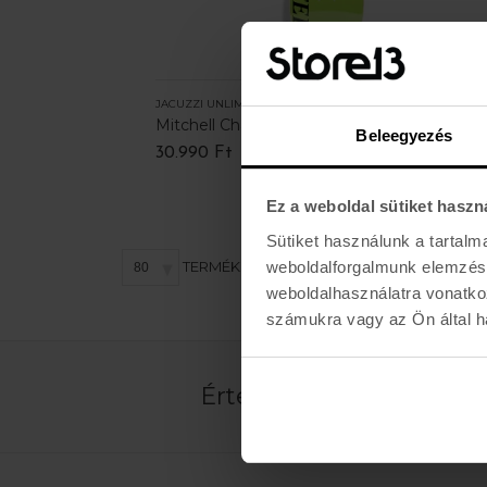
JACUZZI UNLIMITED
Mitchell Chain Mail - 8,375
Beleegyezés
30.990 Ft
Ez a weboldal sütiket haszn
Sütiket használunk a tartal
TERMÉK / OLDAL
weboldalforgalmunk elemzésé
weboldalhasználatra vonatko
számukra vagy az Ön által ha
Értesülj az újdonságokró