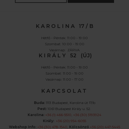
K A R O L I N A 17 / B
Hétfő - Péntek: 11:00 - 19:00
Szombat: 10:00 - 19:00
Vasárnap: ZÁRVA
K I R Á L Y 52 (ÚJ)
Hétfő - Péntek: 11:00 - 19:00
Szombat: 11:00 - 19:00
Vasárnap: 11:00 - 17:00
K A P C S O L A T
Buda:
1113 Budapest, Karolina út 17/b
Pest:
1061 Budapest Király u. 52.
Karolina:
+36 (1) 466-5510
,
+36 (30) 3193924
Király:
+36 (20) 954-6055
Webshop Info:
+36 (30) 478-1540
,
Kölcsönző
+36 (20) 447-5445