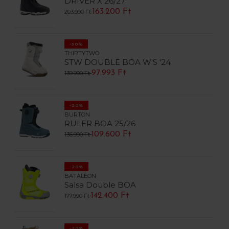
DRIVER X 26/27
163.200 Ft
203.990 Ft
-30%
THIRTYTWO
STW DOUBLE BOA W'S '24
97.993 Ft
139.990 Ft
-20%
BURTON
RULER BOA 25/26
109.600 Ft
136.990 Ft
-20%
BATALEON
Salsa Double BOA
142.400 Ft
177.990 Ft
-20%