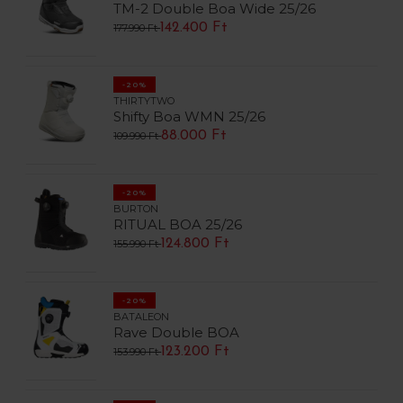
TM-2 Double Boa Wide 25/26
142.400 Ft
177.990 Ft
-20%
THIRTYTWO
Shifty Boa WMN 25/26
88.000 Ft
109.990 Ft
-20%
BURTON
RITUAL BOA 25/26
124.800 Ft
155.990 Ft
-20%
BATALEON
Rave Double BOA
123.200 Ft
153.990 Ft