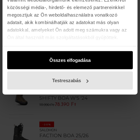
közösségi média-, hirdető- és elemező partnereinkkel
-20%
megosztjuk az Ön weboldalhasználatra vonatkozó
BURTON
adatait, akik kombinálhatják az adatokat más olyan
SMALLS BOA 26/27
adatokkal, amelyeket Ön adott meg számukra vagy az
57.600 Ft
71.990 Ft
Ön által használt más szolgáltatásokból gyűjtöttek.
-20%
BURTON
Összes elfogadása
ZIPLINE BOA 23/24
62.400 Ft
77.990 Ft
Testreszabás
-30%
THIRTYTWO
SHIFTY BOA W'S '24
78.390 Ft
111.990 Ft
-20%
SALOMON
FACTION BOA 25/26