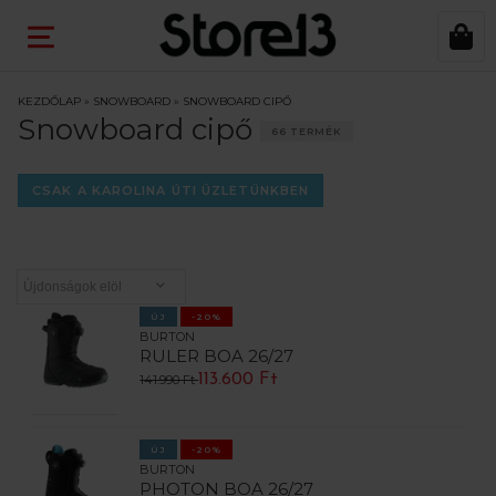
KEZDŐLAP
»
SNOWBOARD
»
SNOWBOARD CIPŐ
Snowboard cipő
66 TERMÉK
CSAK A KAROLINA ÚTI ÜZLETÜNKBEN
ÚJ
-20%
BURTON
RULER BOA 26/27
113.600 Ft
141.990 Ft
ÚJ
-20%
BURTON
PHOTON BOA 26/27