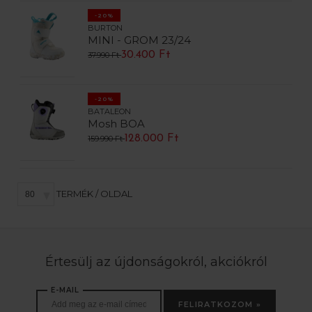
-20%
BURTON
MINI - GROM 23/24
30.400 Ft
37.990 Ft
-20%
BATALEON
Mosh BOA
128.000 Ft
159.990 Ft
TERMÉK / OLDAL
Értesülj az újdonságokról, akciókról
E-MAIL
FELIRATKOZOM »