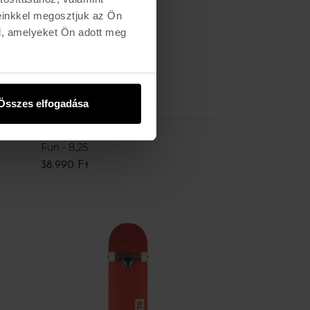
einkkel megosztjuk az Ön
l, amelyeket Ön adott meg
Összes elfogadása
ÚJ
TRICKS
Fun - 8,25
38.990 Ft