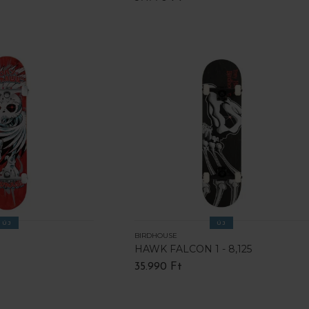
ÚJ
ÚJ
BIRDHOUSE
HAWK FALCON 1 - 8,125
35.990 Ft