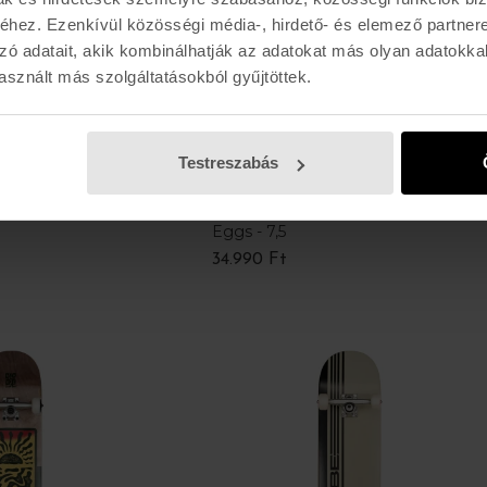
hez. Ezenkívül közösségi média-, hirdető- és elemező partner
zó adatait, akik kombinálhatják az adatokat más olyan adatokka
sznált más szolgáltatásokból gyűjtöttek.
Testreszabás
ÚJ
ÚJ
TRICKS
Eggs - 7,5
34.990 Ft