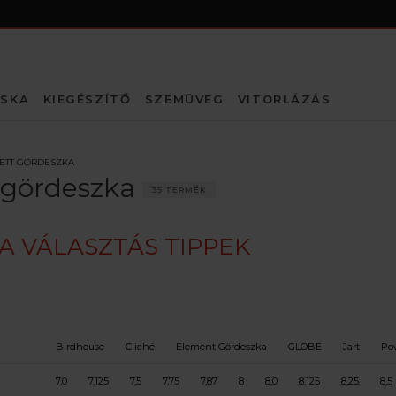
SKA
KIEGÉSZÍTŐ
SZEMÜVEG
VITORLÁZÁS
ETT GÖRDESZKA
 gördeszka
35 TERMÉK
 VÁLASZTÁS TIPPEK
Birdhouse
Cliché
Element Gördeszka
GLOBE
Jart
Pow
7,0
7,125
7,5
7,75
7,87
8
8,0
8,125
8,25
8,5