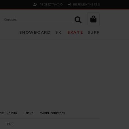
REGISZTRÁCIÓ
BEJELENTKEZÉS
SNOWBOARD
SKI
SKATE
SURF
ell Peralta
Tricks
World Industries
8,875