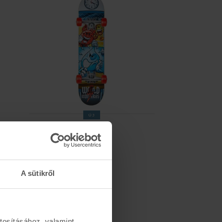
ÚJ
WORLD INDUSTRIES
DETENTION - 8,0
36.990 Ft
A sütikről
tosításához, valamint