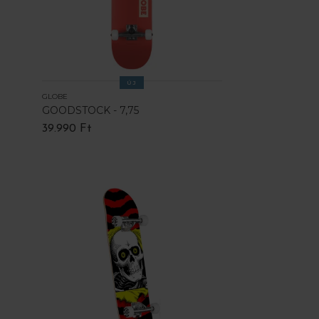
ÚJ
GLOBE
GOODSTOCK - 7,75
39.990 Ft