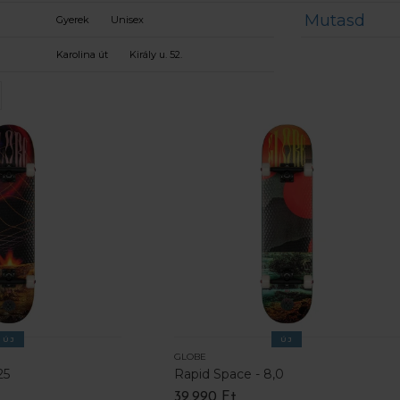
Mutasd
Gyerek
Unisex
Karolina út
Király u. 52.
ÚJ
ÚJ
GLOBE
25
Rapid Space - 8,0
39.990 Ft