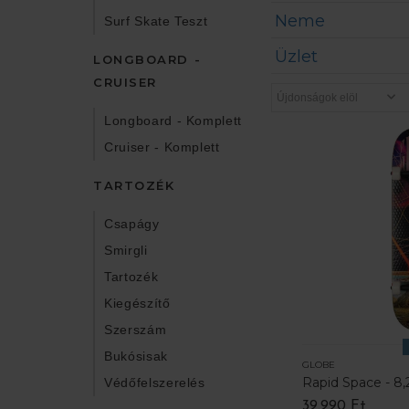
Neme
Surf Skate Teszt
Üzlet
LONGBOARD -
CRUISER
Longboard - Komplett
Cruiser - Komplett
TARTOZÉK
Csapágy
Smirgli
Tartozék
Kiegészítő
Szerszám
Bukósisak
GLOBE
Rapid Space - 8,
Védőfelszerelés
39.990 Ft