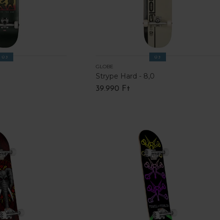
ÚJ
ÚJ
GLOBE
Strype Hard - 8,0
39.990 Ft