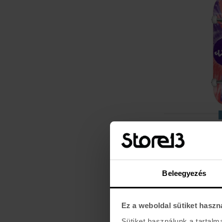
CLICHÉ
PEACE - 8,0
36.990 Ft
Beleegyezés
Ez a weboldal sütiket haszn
Sütiket használunk a tartal