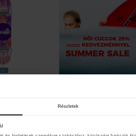
ÚJ
Részletek
ál
mak és hirdetések személyre szabásához, közösségi funkciók biz