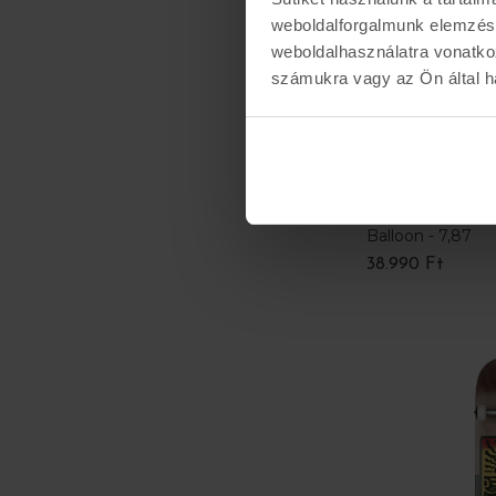
weboldalforgalmunk elemzésé
weboldalhasználatra vonatko
számukra vagy az Ön által ha
TRICKS
Balloon - 7,87
38.990 Ft