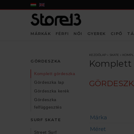
MÁRKÁK
FÉRFI
NŐI
GYEREK
CIPŐ
TÁ
KEZDŐLAP
»
SKATE
»
KOMPL
Komplett
GÖRDESZKA
Komplett gördeszka
GÖRDESZKA
Gördeszka lap
Gördeszka kerék
Gördeszka
felfüggesztés
Márka
SURF SKATE
Méret
Street Surf