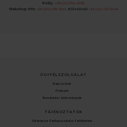
Király:
+36 (20) 954-6055
Webshop Info:
+36 (30) 478-1540
,
Kölcsönző
+36 (20) 447-5445
ÜGYFÉLSZOLGÁLAT
Kapcsolat
Fiókom
Rendelési előzmények
TÁJÉKOZTATÓK
Általános Felhasználási Feltételek