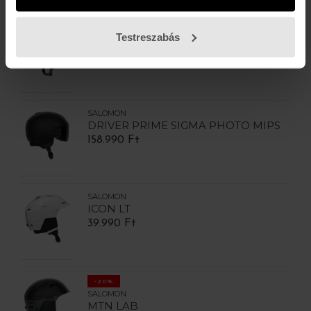
ATOMIC
Testreszabás
SAVOR
51.990 Ft
SALOMON
DRIVER PRIME SIGMA PHOTO MIPS
158.990 Ft
SALOMON
ICON LT
39.990 Ft
-20%
SALOMON
MTN LAB