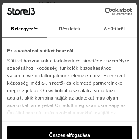
SALOMON
HUSK PRIME MIPS
99.490 Ft
Beleegyezés
Részletek
A sütikről
SALOMON
DRIVER PRO SIGMA
Ez a weboldal sütiket használ
107.490 Ft
Sütiket használunk a tartalmak és hirdetések személyre
szabásához, közösségi funkciók biztosításához,
valamint weboldalforgalmunk elemzéséhez. Ezenkívül
SALOMON
közösségi média-, hirdető- és elemező partnereinkkel
ORKA VISOR
megosztjuk az Ön weboldalhasználatra vonatkozó
42.990 Ft
adatait, akik kombinálhatják az adatokat más olyan
adatokkal, amelyeket Ön adott meg számukra vagy az
Ön által használt más szolgáltatásokból gyűjtöttek.
ATOMIC
SAVOR AMID VISOR HD
110.990 Ft
Összes elfogadása