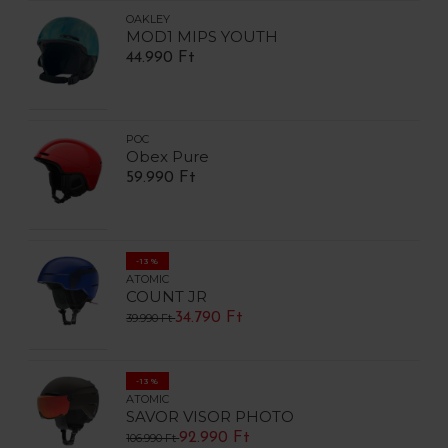
OAKLEY
MOD1 MIPS YOUTH
44.990 Ft
POC
Obex Pure
59.990 Ft
-13%
ATOMIC
COUNT JR
34.790 Ft
39.990 Ft
-13%
ATOMIC
SAVOR VISOR PHOTO
92.990 Ft
106.990 Ft