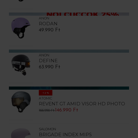
ANON
RODAN
49.990 Ft
ANON
DEFINE
63.990 Ft
-12%
ATOMIC
REVENT GT AMID VISOR HD PHOTO
146.990 Ft
166.990 Ft
SALOMON
BRIGADE INDEX MIPS