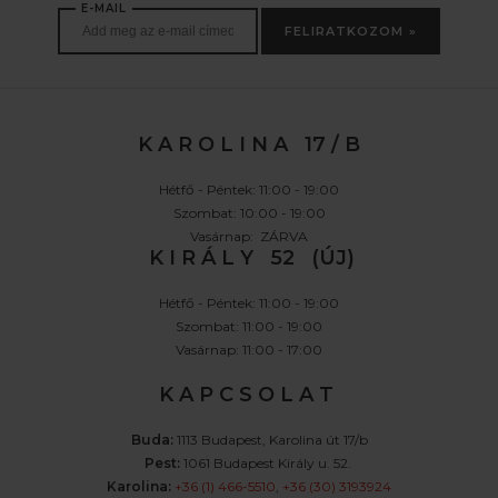
E-MAIL
FELIRATKOZOM »
K A R O L I N A 17 / B
Hétfő - Péntek: 11:00 - 19:00
Szombat: 10:00 - 19:00
Vasárnap: ZÁRVA
K I R Á L Y 52 (ÚJ)
Hétfő - Péntek: 11:00 - 19:00
Szombat: 11:00 - 19:00
Vasárnap: 11:00 - 17:00
K A P C S O L A T
Buda:
1113 Budapest, Karolina út 17/b
Pest:
1061 Budapest Király u. 52.
Karolina:
+36 (1) 466-5510
,
+36 (30) 3193924