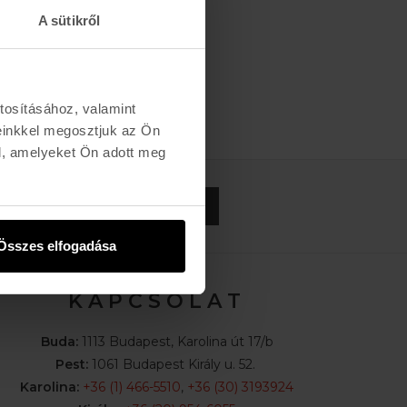
A sütikről
tosításához, valamint
einkkel megosztjuk az Ön
l, amelyeket Ön adott meg
FELIRATKOZOM »
Összes elfogadása
K A P C S O L A T
Buda:
1113 Budapest, Karolina út 17/b
Pest:
1061 Budapest Király u. 52.
Karolina:
+36 (1) 466-5510
,
+36 (30) 3193924