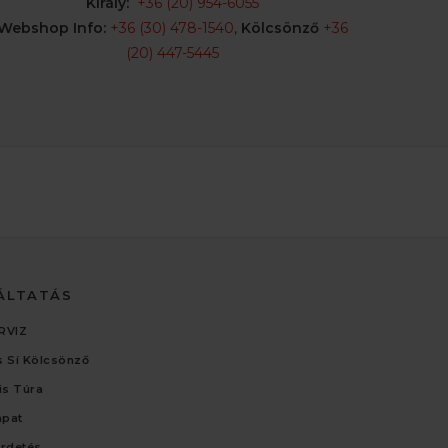
Király:
+36 (20) 954-6055
Webshop Info:
+36 (30) 478-1540
,
Kölcsönző
+36
(20) 447-5445
ÁLTATÁS
RVIZ
 Sí Kölcsönző
lis Túra
apat
irdetés