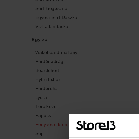
Surf kiegészítő
Egyedi Surf Deszka
Vízhatlan táska
Egyéb
Wakeboard mellény
Fürdőnadrág
Boardshort
Hybrid short
Fürdőruha
Lycra
Törölköző
Papucs
Fényvédő krém
Sup