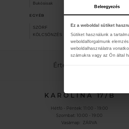
Bukósisak
Beleegyezés
EGYÉB
Ez a weboldal sütiket haszn
SZÖRF
Sütiket használunk a tartal
KÖLCSÖNZÉS
weboldalforgalmunk elemzésé
weboldalhasználatra vonatko
számukra vagy az Ön által ha
Értesülj az újdonságokró
K A R O L I N A 17 / B
Hétfő - Péntek: 11:00 - 19:00
Szombat: 10:00 - 19:00
Vasárnap: ZÁRVA