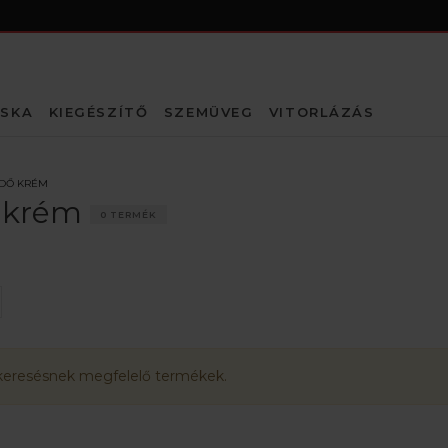
SKA
KIEGÉSZÍTŐ
SZEMÜVEG
VITORLÁZÁS
DŐ KRÉM
 krém
0 TERMÉK
keresésnek megfelelő termékek.