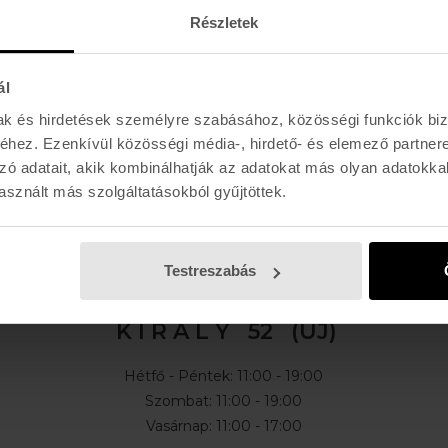
Részletek
ál
mak és hirdetések személyre szabásához, közösségi funkciók biz
hez. Ezenkívül közösségi média-, hirdető- és elemező partner
zó adatait, akik kombinálhatják az adatokat más olyan adatokka
sznált más szolgáltatásokból gyűjtöttek.
E-MAIL
l, akciókról
Testreszabás
K I R Á L Y 52 (ÚJ)
Hétfő - Péntek: 11:00 - 19:00
Szombat: 11:00 - 19:00
Vasárnap: 11:00 - 17:00