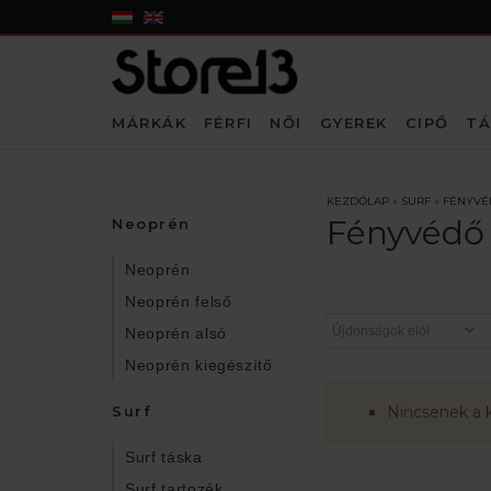
MÁRKÁK
FÉRFI
NŐI
GYEREK
CIPŐ
TÁ
KEZDŐLAP
»
SURF
»
FÉNYVÉ
Fényvédő
Neoprén
Neoprén
Neoprén felső
Neoprén alsó
Neoprén kiegészítő
Surf
Nincsenek a 
Surf táska
Surf tartozék