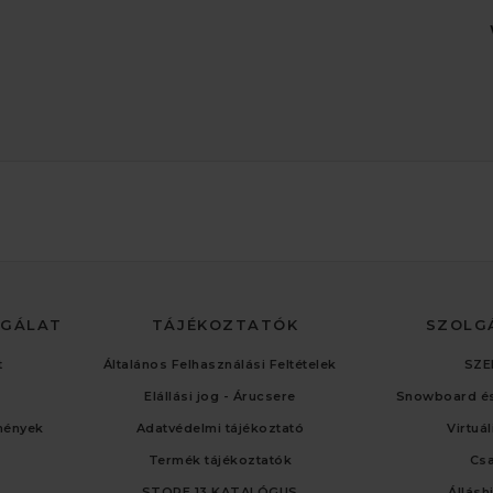
LGÁLAT
TÁJÉKOZTATÓK
SZOLG
t
Általános Felhasználási Feltételek
SZE
Elállási jog - Árucsere
Snowboard és
mények
Adatvédelmi tájékoztató
Virtuá
Termék tájékoztatók
Cs
STORE 13 KATALÓGUS
Állásh