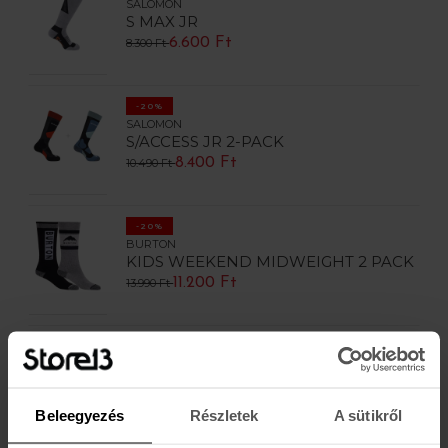
SALOMON
S MAX JR
6.600 Ft
8.300 Ft
-20%
SALOMON
S/ACCESS JR 2-PACK
8.400 Ft
10.490 Ft
-20%
BURTON
KIDS WEEKEND MIDWEIGHT 2 PACK
11.200 Ft
13.990 Ft
-20%
BURTON
KIDS EMBLEM MIDWEIGHT SOCK
7.200 Ft
8.990 Ft
Beleegyezés
Részletek
A sütikről