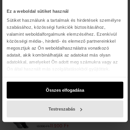
-20%
Ez a weboldal sütiket használ
BURTON
KIDS EMBLEM MIDWEIGHT SOCK
Sütiket használunk a tartalmak és hirdetések személyre
7.200 Ft
8.990 Ft
szabásához, közösségi funkciók biztosításához,
valamint weboldalforgalmunk elemzéséhez. Ezenkívül
közösségi média-, hirdető- és elemező partnereinkkel
-20%
BURTON
megosztjuk az Ön weboldalhasználatra vonatkozó
KIDS EMBLEM MIDWEIGHT SOCK
adatait, akik kombinálhatják az adatokat más olyan
7.200 Ft
8.990 Ft
adatokkal, amelyeket Ön adott meg számukra vagy az
Ön által használt más szolgáltatásokból gyűjtöttek.
-20%
BURTON
KIDS PERFORMANCE MIDWEIGHT
Összes elfogadása
SOCK
7.200 Ft
8.990 Ft
Testreszabás
-20%
BURTON
KD WEEKEND MWT 2PK
11.200 Ft
13.990 Ft