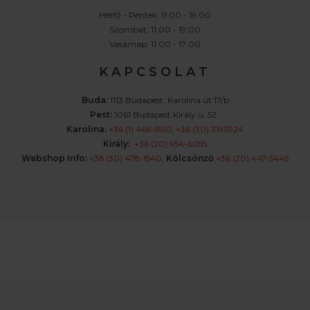
Hétfő - Péntek: 11:00 - 19:00
Szombat: 11:00 - 19:00
Vasárnap: 11:00 - 17:00
K A P C S O L A T
Buda:
1113 Budapest, Karolina út 17/b
Pest:
1061 Budapest Király u. 52.
Karolina:
+36 (1) 466-5510
,
+36 (30) 3193924
Király:
+36 (20) 954-6055
Webshop Info:
+36 (30) 478-1540
,
Kölcsönző
+36 (20) 447-5445