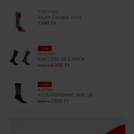
THIRTYTWO
Youth Double Sock
7.990 Ft
-20%
SALOMON
S/ACCESS JR 2-PACK
8.000 Ft
9.990 Ft
-20%
BURTON
KIDS PRFRMNC MW SK
7.200 Ft
8.990 Ft