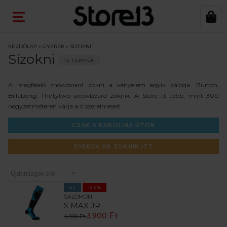
KEZDŐLAP
»
GYEREK
»
SÍZOKNI
Sízokni
15 TERMÉK
A megfelelő snowboard zokni a kényelem egyik záloga. Burton,
Billabong, Thirtytwo snowboard zoknik. A Store 13 több, mint 300
négyzetméteren várja a sí szerelmeseit.
CSAK A KAROLINA ÚTON
GYEREK SB ZOKNIK ITT
ÚJ
-20%
SALOMON
S MAX JR
3.900 Ft
4.900 Ft