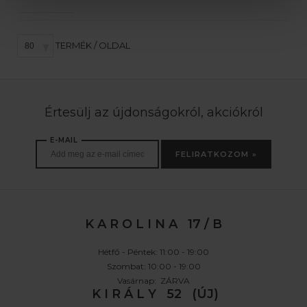
TERMÉK / OLDAL
Értesülj az újdonságokról, akciókról
E-MAIL
FELIRATKOZOM »
K A R O L I N A 17 / B
Hétfő - Péntek: 11:00 - 19:00
Szombat: 10:00 - 19:00
Vasárnap: ZÁRVA
K I R Á L Y 52 (ÚJ)