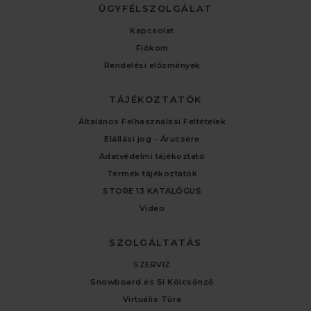
ÜGYFÉLSZOLGÁLAT
Kapcsolat
Fiókom
Rendelési előzmények
TÁJÉKOZTATÓK
Általános Felhasználási Feltételek
Elállási jog - Árucsere
Adatvédelmi tájékoztató
Termék tájékoztatók
STORE 13 KATALÓGUS
Video
SZOLGÁLTATÁS
SZERVIZ
Snowboard és Sí Kölcsönző
Virtuális Túra