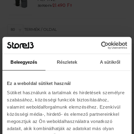
21.490 Ft
30.700 Ft
TERMÉK / OLDAL
Értesülj az újdonságokról, akciókról
Beleegyezés
Részletek
A sütikről
E-MAIL
FELIRATKOZOM »
Ez a weboldal sütiket használ
Sütiket használunk a tartalmak és hirdetések személyre
szabásához, közösségi funkciók biztosításához,
K A R O L I N A 17 / B
valamint weboldalforgalmunk elemzéséhez. Ezenkívül
közösségi média-, hirdető- és elemező partnereinkkel
Hétfő - Péntek: 11:00 - 19:00
megosztjuk az Ön weboldalhasználatra vonatkozó
Szombat: 10:00 - 19:00
adatait, akik kombinálhatják az adatokat más olyan
Vasárnap: ZÁRVA