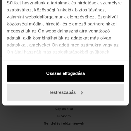
Sütiket használunk a tartalmak és hirdetések személyre
Buda:
1113 Budapest, Karolina út 17/b
szabásához, közösségi funkciók biztosításához,
Pest:
1061 Budapest Király u. 52.
valamint weboldalforgalmunk elemzéséhez. Ezenkívül
Karolina:
+36 (1) 466-5510
,
+36 (30) 3193924
közösségi média-, hirdető- és elemező partnereinkkel
Király:
+36 (20) 954-6055
megosztjuk az Ön weboldalhasználatra vonatkozó
Webshop Info:
+36 (30) 478-1540
,
Kölcsönző
+36 (20) 447-5445
adatait, akik kombinálhatják az adatokat más olyan
adatokkal, amelyeket Ön adott meg számukra vagy az
Ön által használt más szolgáltatásokból gyűjtöttek.
Összes elfogadása
Testreszabás
ÜGYFÉLSZOLGÁLAT
Kapcsolat
Fiókom
Rendelési előzmények