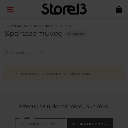
KEZDŐLAP
»
SZEMÜVEG
»
SPORTSZEMÜVEG
Sportszemüveg
0 TERMÉK
Nincsenek a keresésnek megfelelő termékek.
Értesülj az újdonságokról, akciókról
E-MAIL
FELIRATKOZOM »