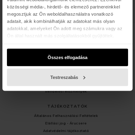
közösségi média-, hirdető- és elemező partnereinkkel
megosztjuk az Ön weboldalhasználatra vonatkozó
adatait, akik kombinálhatják az adatokat más olyan
adatokkal, amelyeket Ön adott meg számukra vagy az
Ön által használt más szolgáltatásokból gyűjtöttek.
Összes elfogadása
ÜGYFÉLSZOLGÁLAT
Kapcsolat
Testreszabás
Fiókom
Rendelési előzmények
TÁJÉKOZTATÓK
Általános Felhasználási Feltételek
Elállási jog - Árucsere
Adatvédelmi tájékoztató