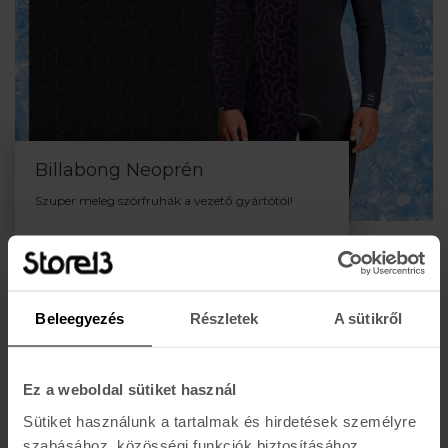
Billabong Neoprén
Szuper meleg szörfruhák a vezető gyártótól!
Beleegyezés
Részletek
A sütikről
Ez a weboldal sütiket használ
Sütiket használunk a tartalmak és hirdetések személyre
szabásához, közösségi funkciók biztosításához,