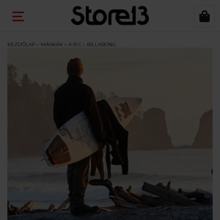
KEZDŐLAP
»
MÁRKÁK
»
A B C
»
BILLABONG