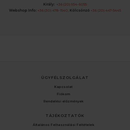
Király:
+36 (20) 954-6055
Webshop Info:
+36 (30) 478-1540
,
Kölcsönző
+36 (20) 447-5445
ÜGYFÉLSZOLGÁLAT
Kapcsolat
Fiókom
Rendelési előzmények
TÁJÉKOZTATÓK
Általános Felhasználási Feltételek