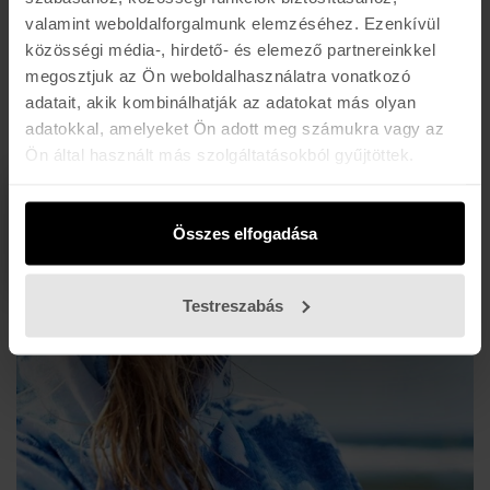
valamint weboldalforgalmunk elemzéséhez. Ezenkívül
közösségi média-, hirdető- és elemező partnereinkkel
megosztjuk az Ön weboldalhasználatra vonatkozó
adatait, akik kombinálhatják az adatokat más olyan
adatokkal, amelyeket Ön adott meg számukra vagy az
Ön által használt más szolgáltatásokból gyűjtöttek.
Billabong hátizsákok
Összes elfogadása
Szörfös funkcionalítás
Testreszabás