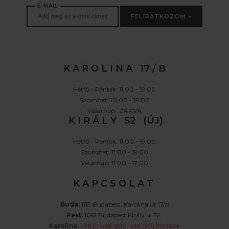
E-MAIL
FELIRATKOZOM »
K A R O L I N A 17 / B
Hétfő - Péntek: 11:00 - 19:00
Szombat: 10:00 - 19:00
Vasárnap: ZÁRVA
K I R Á L Y 52 (ÚJ)
Hétfő - Péntek: 11:00 - 19:00
Szombat: 11:00 - 19:00
Vasárnap: 11:00 - 17:00
K A P C S O L A T
Buda:
1113 Budapest, Karolina út 17/b
Pest:
1061 Budapest Király u. 52.
Karolina:
+36 (1) 466-5510
,
+36 (30) 3193924