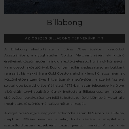
Billabong
AZ ÖSSZES BILLABONG TERMÉKÜNK ITT
A Billabong sikertörténete a 60-as 70-es években kezdődött
Ausztráliában, a nyughatatlan Gordon Merchant révén, aki kitűnő
érzékeinek köszönhetően mindig a legtökéletesebb hullámok környékén
kalandozott lakóautójával. Egyik ilyen hullámvadászata során bukkant
rá a saját kis Mekkájára a Gold Coaston, ahol a kilenc hónapos nyárnak
köszönhetően személyes hitvallásának megfelelően, miszerint ’az élet
sokkal jobb boardshortban’ élhetett. 1973-ban aztán feleségével karöltve,
albérletük konyhapultjáról útnak indította a Billabongot, ami rögtön
első évében várakozásaikon felül teljesített és rövid időn belül Ausztrália
meghatározó szörfös márkájává nőtte ki magát.
A céget övező egyre nagyobb érdeklődés aztán 1980-ban az USA-ba,
majd az 1990-es években a világ többi részére is elrepítette a
szabadfordításban egyébként oázist jelentő márkát. A szörf- és