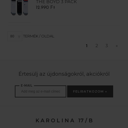
THE BOYD 3 PACK
12.990 Ft
TERMÉK / OLDAL
1
2
3
»
Értesülj az újdonságokról, akciókról
E-MAIL
FELIRATKOZOM »
K A R O L I N A 17 / B