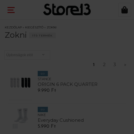
KEZDŐLAP
»
KIEGÉSZÍTŐ
»
ZOKNI
Zokni
173 TERMÉK
1
2
3
»
ÚJ
STANCE
ORIGIN 6 PACK QUARTER
9.990 Ft
ÚJ
NIKE
Everyday Cushioned
5.990 Ft