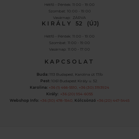
Hétfő - Péntek: 11:00 - 19:00
Szombat: 10:00 - 19:00
Vasárnap: ZÁRVA
K I R Á L Y 52 (ÚJ)
Hétfő - Péntek: 11:00 - 19:00
Szombat: 11:00 - 19:00
Vasárnap: 11:00 - 17:00
K A P C S O L A T
Buda:
1113 Budapest, Karolina út 17/b
Pest:
1061 Budapest Király u. 52.
Karolina:
+36 (1) 466-5510
,
+36 (30) 3193924
Király:
+36 (20) 954-6055
Webshop Info:
+36 (30) 478-1540
,
Kölcsönző
+36 (20) 447-5445