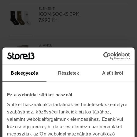
ELEMENT
ICON SOCKS 3PK
7.990 Ft
STANCE
WINTER BLOOM CREW
5.490 Ft
Beleegyezés
Részletek
A sütikről
STANCE
BREAK THE SEASON CREW
5.490 Ft
Ez a weboldal sütiket használ
Sütiket használunk a tartalmak és hirdetések személyre
szabásához, közösségi funkciók biztosításához,
valamint weboldalforgalmunk elemzéséhez. Ezenkívül
STANCE
GONE FISHIN CREW
közösségi média-, hirdető- és elemező partnereinkkel
5.490 Ft
megosztjuk az Ön weboldalhasználatra vonatkozó