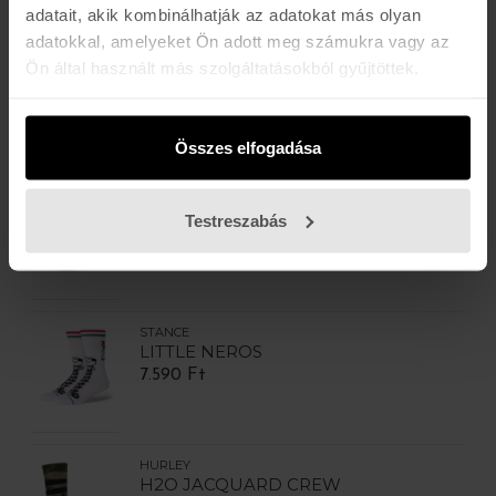
adatait, akik kombinálhatják az adatokat más olyan
adatokkal, amelyeket Ön adott meg számukra vagy az
Ön által használt más szolgáltatásokból gyűjtöttek.
STANCE
ORIGIN 6 PACK CREW
9.990 Ft
Összes elfogadása
STANCE
BOYD ST
Testreszabás
4.790 Ft
STANCE
LITTLE NEROS
7.590 Ft
HURLEY
H2O JACQUARD CREW