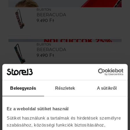
BURTON
BEERACUDA
9.490 Ft
BURTON
BEERACUDA
9.490 Ft
TERMÉK / OLDAL
Beleegyezés
Részletek
A sütikről
Ez a weboldal sütiket használ
Értesülj az újdonságokról, akciókról
Sütiket használunk a tartalmak és hirdetések személyre
szabásához, közösségi funkciók biztosításához,
E-MAIL