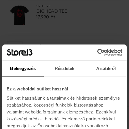
SPITFIRE
BIGHEAD TEE
17.990 Ft
TERMÉK / OLDAL
Beleegyezés
Részletek
A sütikről
Értesülj az újdonságokról, akciókról
E-MAIL
Ez a weboldal sütiket használ
FELIRATKOZOM »
Sütiket használunk a tartalmak és hirdetések személyre
szabásához, közösségi funkciók biztosításához,
valamint weboldalforgalmunk elemzéséhez. Ezenkívül
közösségi média-, hirdető- és elemező partnereinkkel
K A R O L I N A 17 / B
megosztjuk az Ön weboldalhasználatra vonatkozó