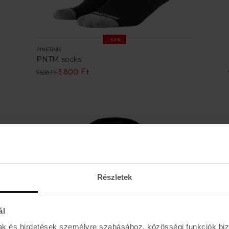
-49%
PINETIME
PNTM socks
3.800 Ft
7.500 Ft
Részletek
ál
mak és hirdetések személyre szabásához, közösségi funkciók biz