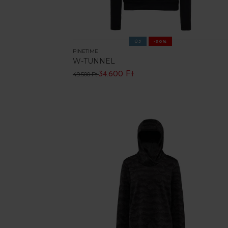
ÚJ
-30%
PINETIME
W-TUNNEL
34.600 Ft
49.500 Ft