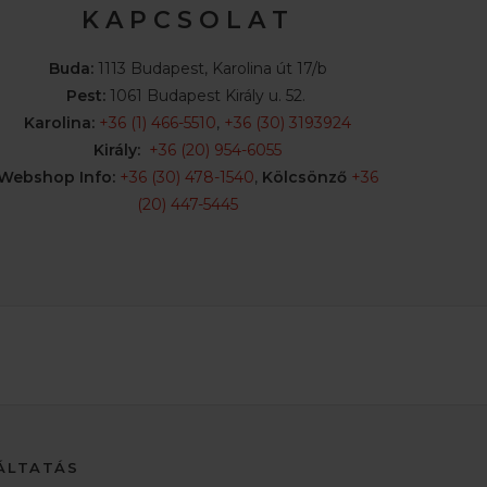
K A P C S O L A T
Buda:
1113 Budapest, Karolina út 17/b
Pest:
1061 Budapest Király u. 52.
Karolina:
+36 (1) 466-5510
,
+36 (30) 3193924
Király:
+36 (20) 954-6055
Webshop Info:
+36 (30) 478-1540
,
Kölcsönző
+36
(20) 447-5445
ÁLTATÁS