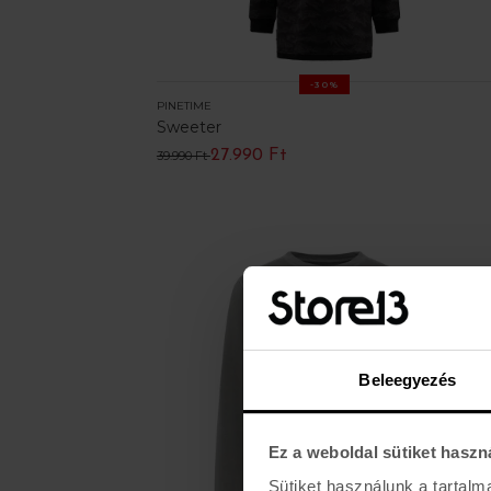
-30%
PINETIME
Sweeter
27.990 Ft
39.990 Ft
Beleegyezés
Ez a weboldal sütiket haszn
Sütiket használunk a tartal