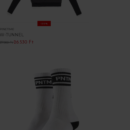
-30%
PINETIME
W-TUNNEL
26.530 Ft
37.900 Ft