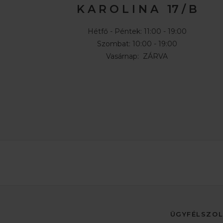
K A R O L I N A 17 / B
Hétfő - Péntek: 11:00 - 19:00
Szombat: 10:00 - 19:00
Vasárnap: ZÁRVA
ÜGYFÉLSZO