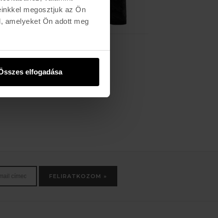
einkkel megosztjuk az Ön
l, amelyeket Ön adott meg
-50%
PINETIME
Solid Crewneck
14.990 Ft
29.990 Ft
Összes elfogadása
FELIRATKOZOM »