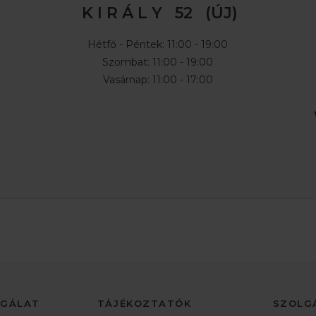
K I R Á L Y 52 (ÚJ)
Hétfő - Péntek: 11:00 - 19:00
Szombat: 11:00 - 19:00
Vasárnap: 11:00 - 17:00
LGÁLAT
TÁJÉKOZTATÓK
SZOLG