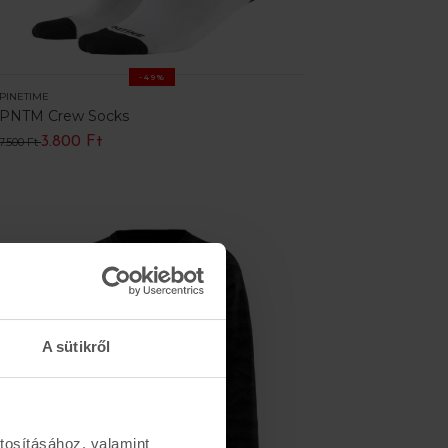
-49%
PINETIME
PNTM Crew Socks
3.800 Ft
7.500 Ft
A sütikről
tosításához, valamint