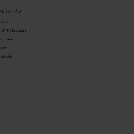
ÁLTATÁS
RVIZ
 Sí Kölcsönző
lis Túra
apat
irdetés