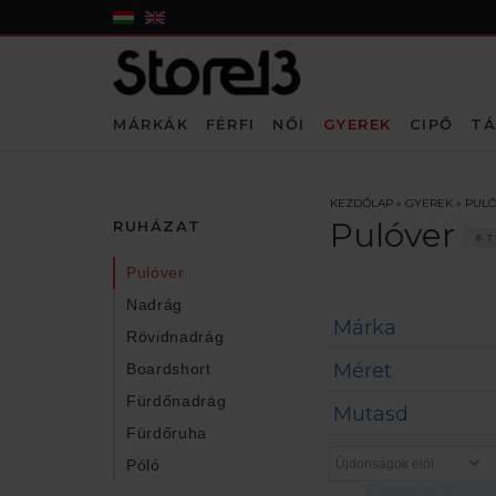
MÁRKÁK
FÉRFI
NŐI
GYEREK
CIPŐ
TÁ
KEZDŐLAP
»
GYEREK
»
PUL
Pulóver
RUHÁZAT
6 
Pulóver
Nadrág
Márka
Rövidnadrág
Méret
Boardshort
Fürdőnadrág
Mutasd
Fürdőruha
Póló