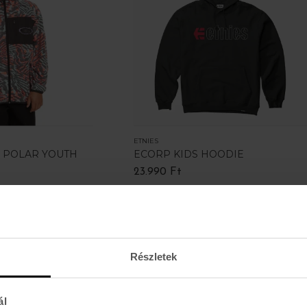
ETNIES
S POLAR YOUTH
ECORP KIDS HOODIE
23.990 Ft
Részletek
ál