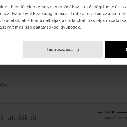
mak és hirdetések személyre szabásához, közösségi funkciók biz
hez. Ezenkívül közösségi média-, hirdető- és elemező partner
zó adatait, akik kombinálhatják az adatokat más olyan adatokka
sznált más szolgáltatásokból gyűjtöttek.
ETNIES
ECORP KIDS HOODIE
Testreszabás
23.990 Ft
LDAL
E-MAIL
l, akciókról