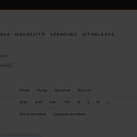
SKA
KIEGÉSZÍTŐ
SZEMÜVEG
VITORLÁZÁS
ÓVER
TERMÉK
Etnies
Hurley
Quiksilver
Rip Curl
16/XL
3-4Y
5-6Y
7-8Y
8
S
M
L
Akciós termékek
Legújabb termékek