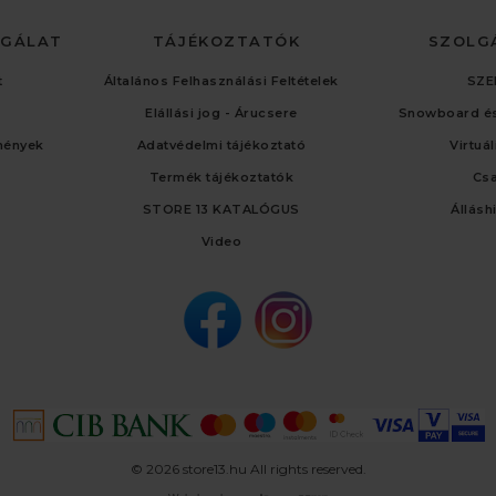
LGÁLAT
TÁJÉKOZTATÓK
SZOLG
t
Általános Felhasználási Feltételek
SZE
Elállási jog - Árucsere
Snowboard és
mények
Adatvédelmi tájékoztató
Virtuá
Termék tájékoztatók
Cs
STORE 13 KATALÓGUS
Állásh
Video
© 2026 store13.hu All rights reserved.