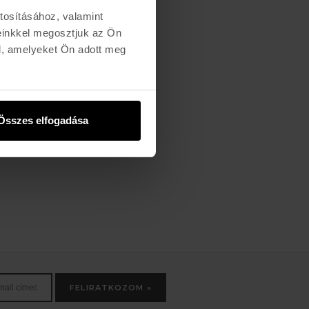
tosításához, valamint
einkkel megosztjuk az Ön
l, amelyeket Ön adott meg
Összes elfogadása
FELIRATKOZOM »