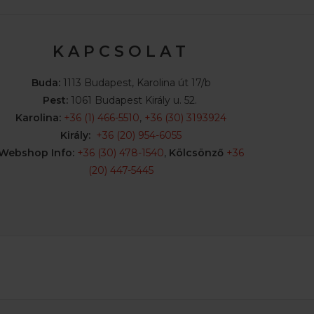
K A P C S O L A T
Buda:
1113 Budapest, Karolina út 17/b
Pest:
1061 Budapest Király u. 52.
Karolina:
+36 (1) 466-5510
,
+36 (30) 3193924
Király:
+36 (20) 954-6055
Webshop Info:
+36 (30) 478-1540
,
Kölcsönző
+36
(20) 447-5445