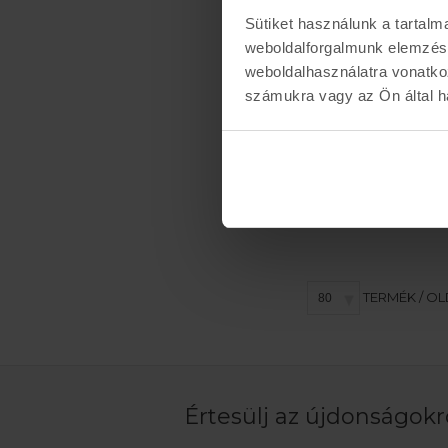
Sütiket használunk a tartal
weboldalforgalmunk elemzésé
weboldalhasználatra vonatko
számukra vagy az Ön által ha
TERMÉK / O
Értesülj az újdonságokró