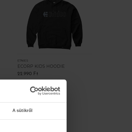
ETNIES
ECORP KIDS HOODIE
22.990 Ft
A sütikről