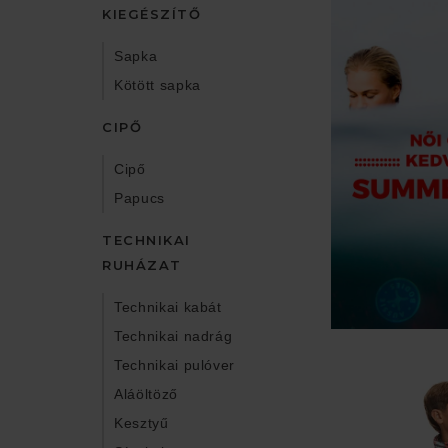
KIEGÉSZÍTŐ
Sapka
Kötött sapka
CIPŐ
Cipő
Papucs
TECHNIKAI
RUHÁZAT
Technikai kabát
Technikai nadrág
Technikai pulóver
Aláöltöző
Kesztyű