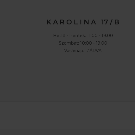
K A R O L I N A 17 / B
Hétfő - Péntek: 11:00 - 19:00
Szombat: 10:00 - 19:00
Vasárnap: ZÁRVA