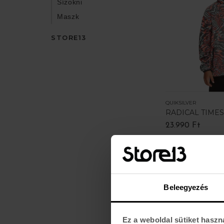
Sízokni
Maszk
STORE13
QUIKSILVER
RADICAL TIME
23.990 Ft
Beleegyezés
Ez a weboldal sütiket haszn