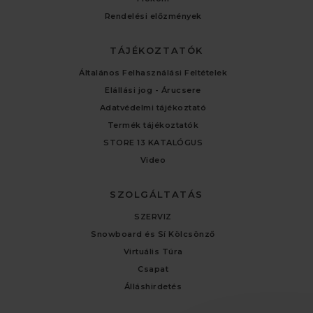
Rendelési előzmények
TÁJÉKOZTATÓK
Általános Felhasználási Feltételek
Elállási jog - Árucsere
Adatvédelmi tájékoztató
Termék tájékoztatók
STORE 13 KATALÓGUS
Video
SZOLGÁLTATÁS
SZERVIZ
Snowboard és Sí Kölcsönző
Virtuális Túra
Csapat
Álláshirdetés