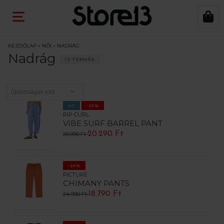
KEZDŐLAP
»
NŐI
»
NADRÁG
Nadrág
13 TERMÉK
ÚJ
-25%
RIP CURL
VIBE SURF BARREL PANT
20.290 Ft
26.990 Ft
-25%
PICTURE
CHIMANY PANTS
18.790 Ft
24.990 Ft