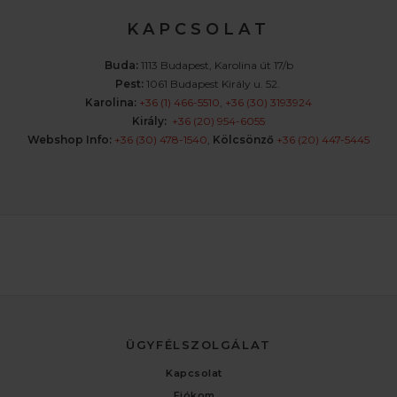
K A P C S O L A T
Buda:
1113 Budapest, Karolina út 17/b
Pest:
1061 Budapest Király u. 52.
Karolina:
+36 (1) 466-5510
,
+36 (30) 3193924
Király:
+36 (20) 954-6055
Webshop Info:
+36 (30) 478-1540
,
Kölcsönző
+36 (20) 447-5445
ÜGYFÉLSZOLGÁLAT
Kapcsolat
Fiókom