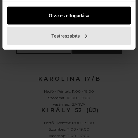
Összes elfogadása
Értesülj az újdonságokról, akciókról
Testreszabás
E-MAIL
FELIRATKOZOM »
K A R O L I N A 17 / B
Hétfő - Péntek: 11:00 - 19:00
Szombat: 10:00 - 19:00
Vasárnap: ZÁRVA
K I R Á L Y 52 (ÚJ)
Hétfő - Péntek: 11:00 - 19:00
Szombat: 11:00 - 19:00
Vasárnap: 11:00 - 17:00