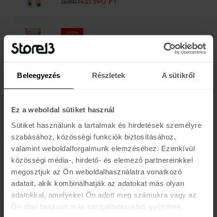
21.590 Ft
26.990 Ft
-30%
RIP CURL
CLASSIC SURF PANT
14.690 Ft
20.990 Ft
Beleegyezés
Részletek
A sütikről
-40%
PICTURE
TENOVA
Ez a weboldal sütiket használ
29.390 Ft
48.990 Ft
Sütiket használunk a tartalmak és hirdetések személyre
szabásához, közösségi funkciók biztosításához,
valamint weboldalforgalmunk elemzéséhez. Ezenkívül
-25%
ROXY
közösségi média-, hirdető- és elemező partnereinkkel
DOHENY JOGGER
megosztjuk az Ön weboldalhasználatra vonatkozó
17.290 Ft
22.990 Ft
adatait, akik kombinálhatják az adatokat más olyan
adatokkal, amelyeket Ön adott meg számukra vagy az
Ön által használt más szolgáltatásokból gyűjtöttek.
TERMÉK / OLDAL