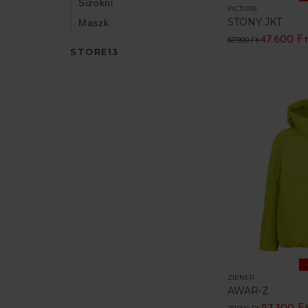
Sízokni
PICTURE
STONY JKT
Maszk
47.600 F
67.990 Ft
STORE13
ZIENER
AWAR-Z