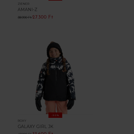
ZIENER
AMANI-Z
27.300 Ft
38.990 Ft
-30%
ROXY
GALAXY GIRL JK