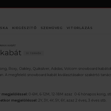
SKA
KIEGÉSZÍTŐ
SZEMÜVEG
VITORLÁZÁS
NIKAI KABÁT
 kabát
31 TERMÉK
abong, Roxy, Oakley, Quiksilver, Adidas, Volcom snowboard kabát
n. A megfelelő snowboard kabát kiválasztásakor szakértő tanács
 megjelöléssel:
0-6M, 6-12M, 12-18M azaz 0-6 hónapos korig, st
etkor megjelöléssel:
2Y, 3Y, 4Y, 5Y, 6Y, azaz 2 éves, 3 éves stb.