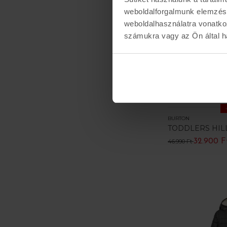
weboldalforgalmunk elemzésé
weboldalhasználatra vonatko
számukra vagy az Ön által ha
BURTON
TODDLERS HILL
32.900 F
46.990 Ft