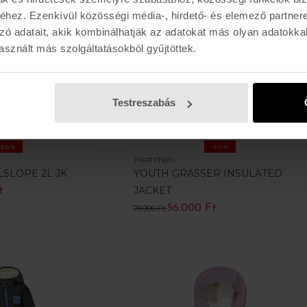
hez. Ezenkívül közösségi média-, hirdető- és elemező partner
zó adatait, akik kombinálhatják az adatokat más olyan adatokka
sznált más szolgáltatásokból gyűjtöttek.
Testreszabás
-30%
-30%
THIRTYTWO
SLOPE 2L JK
YOUTH GRASSER INSULATED
JACKET
t
56.000 Ft
79.990 Ft