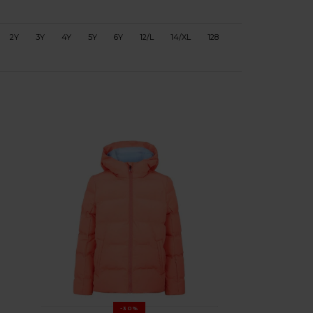
2Y
3Y
4Y
5Y
6Y
12/L
14/XL
128
-30%