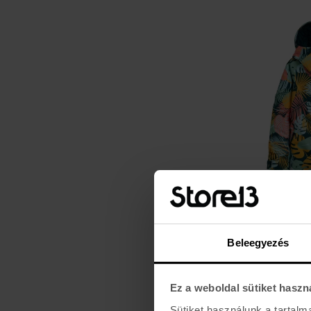
BURTON
K HILLSLOPE
43.400 Ft
61.990 Ft
Beleegyezés
Ez a weboldal sütiket haszn
Sütiket használunk a tartal