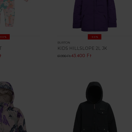
-30%
-30%
BURTON
T
KIDS HILLSLOPE 2L JK
t
43.400 Ft
61.990 Ft