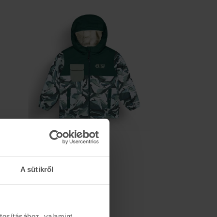
-30%
PICTURE
SNOWY P JKT
33.600 Ft
47.990 Ft
A sütikről
tosításához, valamint