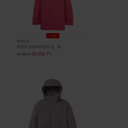
-30%
BURTON
KIDS SKIMMER 2L JK
38.500 Ft
54.990 Ft