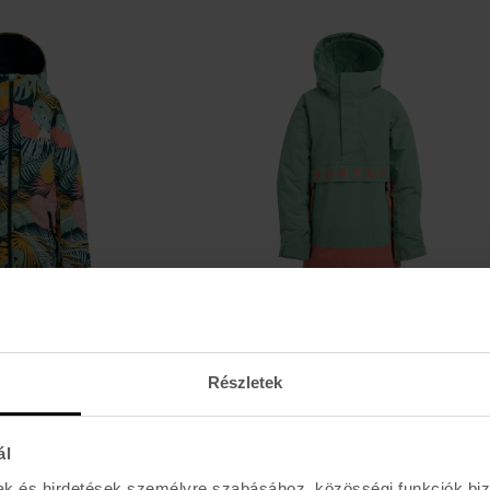
-30%
-30%
BURTON
K FROSTNER ANORAK
41.300 Ft
58.990 Ft
Részletek
ál
mak és hirdetések személyre szabásához, közösségi funkciók biz