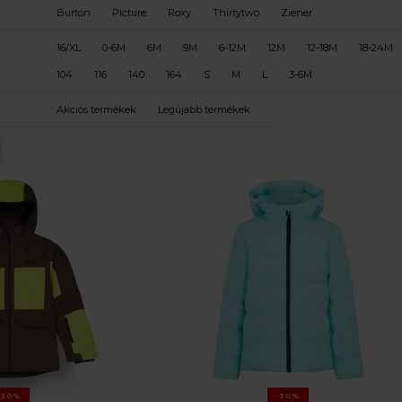
Burton
Picture
Roxy
Thirtytwo
Ziener
16/XL
0-6M
6M
9M
6-12M
12M
12-18M
18-24M
104
116
140
164
S
M
L
3-6M
Akciós termékek
Legújabb termékek
-30%
-30%