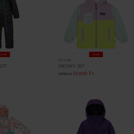
-30%
-30%
PICTURE
UIT
SNOWY JKT
33.600 Ft
47.990 Ft