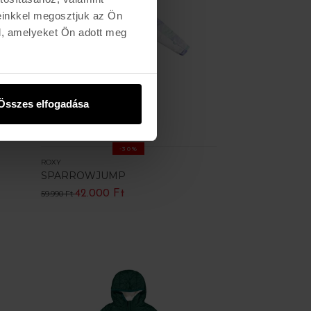
einkkel megosztjuk az Ön
l, amelyeket Ön adott meg
Összes elfogadása
-30%
ROXY
SPARROWJUMP
42.000 Ft
59.990 Ft