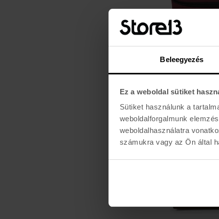
Beleegyezés
EASTPAK
OVAL SINGLE
Ez a weboldal sütiket haszn
7.990 Ft
Sütiket használunk a tartal
weboldalforgalmunk elemzésé
weboldalhasználatra vonatko
számukra vagy az Ön által ha