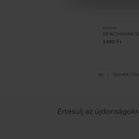
EASTPAK
BENCHMARK S
3.990 Ft
TERMÉK / O
Értesülj az újdonságokró