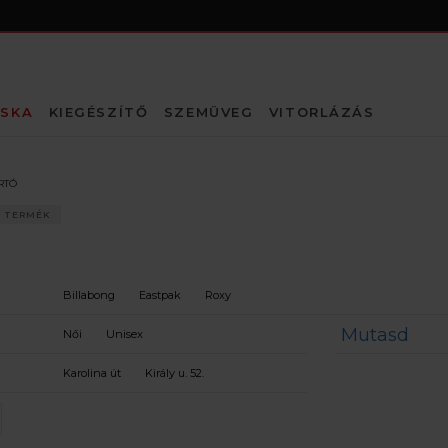
SKA
KIEGÉSZÍTŐ
SZEMÜVEG
VITORLÁZÁS
RTÓ
1 TERMÉK
Billabong
Eastpak
Roxy
Mutasd
Női
Unisex
Karolina út
Király u. 52.