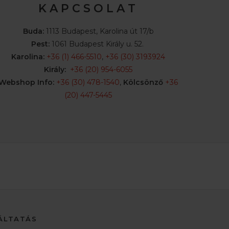
K A P C S O L A T
Buda:
1113 Budapest, Karolina út 17/b
Pest:
1061 Budapest Király u. 52.
Karolina:
+36 (1) 466-5510
,
+36 (30) 3193924
Király:
+36 (20) 954-6055
Webshop Info:
+36 (30) 478-1540
,
Kölcsönző
+36
(20) 447-5445
ÁLTATÁS