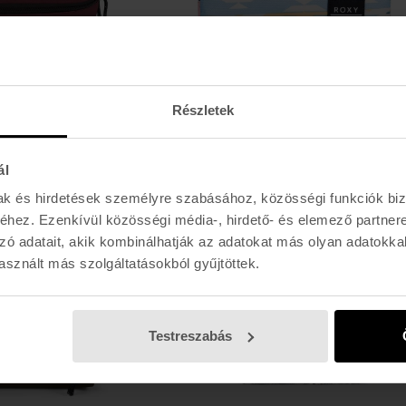
Részletek
ROXY
DA ROCK PRINTED
ál
6.490 Ft
mak és hirdetések személyre szabásához, közösségi funkciók biz
hez. Ezenkívül közösségi média-, hirdető- és elemező partner
zó adatait, akik kombinálhatják az adatokat más olyan adatokka
sznált más szolgáltatásokból gyűjtöttek.
Testreszabás