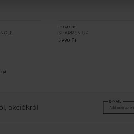
BILLABONG
INGLE
SHARPEN UP
5.990 Ft
LDAL
E-MAIL
l, akciókról