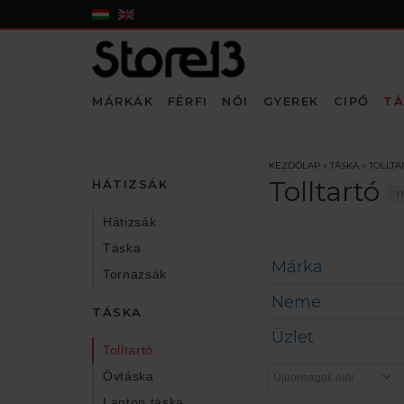
MÁRKÁK
FÉRFI
NŐI
GYEREK
CIPŐ
TÁ
KEZDŐLAP
»
TÁSKA
»
TOLLTA
Tolltartó
HÁTIZSÁK
1
Hátizsák
Táska
Márka
Tornazsák
Neme
TÁSKA
Üzlet
Tolltartó
Övtáska
Laptop táska