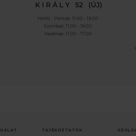
K I R Á L Y 52 (ÚJ)
Hétfő - Péntek: 11:00 - 19:00
Szombat: 11:00 - 19:00
Vasárnap: 11:00 - 17:00
LGÁLAT
TÁJÉKOZTATÓK
SZOLG