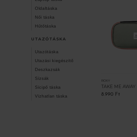
Oldaltáska
Női táska
Hűtőtáska
UTAZÓTÁSKA
Utazótáska
Utazási kiegészítő
Deszkazsák
Sízsák
ROXY
TAKE ME AWAY
Sícipő táska
8.990 Ft
Vízhatlan táska