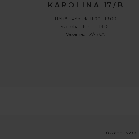
K A R O L I N A 17 / B
Hétfő - Péntek: 11:00 - 19:00
Szombat: 10:00 - 19:00
Vasárnap: ZÁRVA
ÜGYFÉLSZO