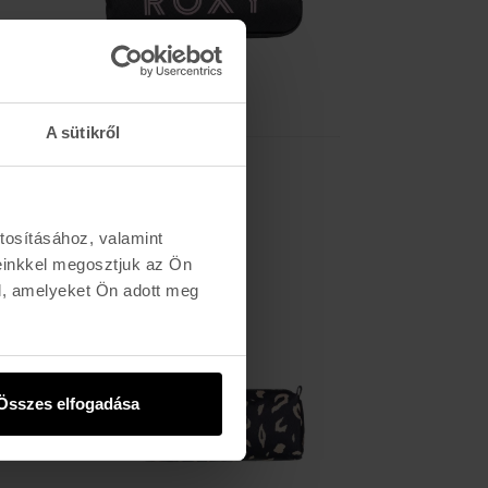
A sütikről
ROXY
DA ROCK SOLID
6.490 Ft
tosításához, valamint
einkkel megosztjuk az Ön
l, amelyeket Ön adott meg
Összes elfogadása