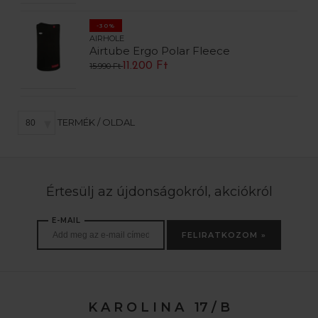
-30%
AIRHOLE
Airtube Ergo Polar Fleece
11.200 Ft
15.990 Ft
TERMÉK / OLDAL
Értesülj az újdonságokról, akciókról
E-MAIL
FELIRATKOZOM »
K A R O L I N A 17 / B