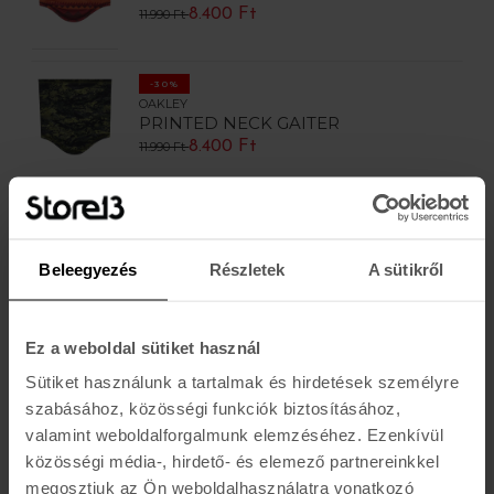
8.400 Ft
11.990 Ft
-30%
OAKLEY
PRINTED NECK GAITER
8.400 Ft
11.990 Ft
-30%
BURTON
EMBER FLEECE NECKWAMER
Beleegyezés
Részletek
A sütikről
10.500 Ft
14.990 Ft
Ez a weboldal sütiket használ
-30%
BURTON
Sütiket használunk a tartalmak és hirdetések személyre
EMBER FLEECE NECKWAMER
szabásához, közösségi funkciók biztosításához,
10.500 Ft
14.990 Ft
valamint weboldalforgalmunk elemzéséhez. Ezenkívül
közösségi média-, hirdető- és elemező partnereinkkel
-30%
megosztjuk az Ön weboldalhasználatra vonatkozó