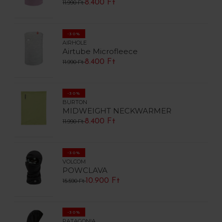
8.400 Ft
11.990 Ft
-30%
AIRHOLE
Airtube Microfleece
8.400 Ft
11.990 Ft
-30%
BURTON
MIDWEIGHT NECKWARMER
8.400 Ft
11.990 Ft
-30%
VOLCOM
POWCLAVA
10.900 Ft
15.590 Ft
-30%
PATAGONIA