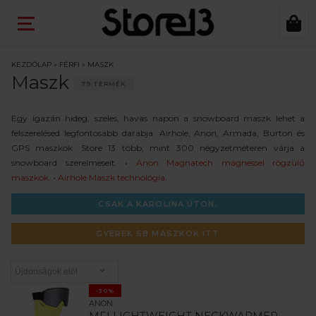
KEZDŐLAP
»
FÉRFI
»
MASZK
Maszk
79 TERMÉK
Egy igazán hideg, szeles, havas napon a snowboard maszk lehet a
felszerelésed legfontosabb darabja. Airhole, Anon, Armada, Burton és
GPS maszkok. Store 13 több, mint 300 négyzetméteren várja a
snowboard szerelmeseit. •
Anon Magnatech mágnessel rögzülő
maszkok.
•
Airhole Maszk technológia.
CSAK A KAROLINA ÚTON.
GYEREK SB MASZKOK ITT
-30%
ANON
MFI LIGHTWEIGHT NECKWARMER