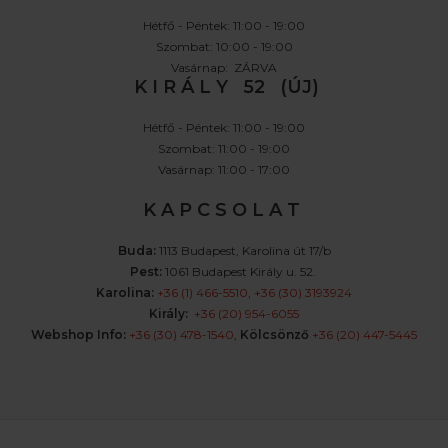
Hétfő - Péntek: 11:00 - 19:00
Szombat: 10:00 - 19:00
Vasárnap: ZÁRVA
K I R Á L Y 52 (ÚJ)
Hétfő - Péntek: 11:00 - 19:00
Szombat: 11:00 - 19:00
Vasárnap: 11:00 - 17:00
K A P C S O L A T
Buda:
1113 Budapest, Karolina út 17/b
Pest:
1061 Budapest Király u. 52.
Karolina:
+36 (1) 466-5510
,
+36 (30) 3193924
Király:
+36 (20) 954-6055
Webshop Info:
+36 (30) 478-1540
,
Kölcsönző
+36 (20) 447-5445