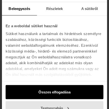
14.990 Ft
19.990 Ft
Beleegyezés
Részletek
A sütikről
-25%
BILLABONG
SO BEACHY BUCKET
Ez a weboldal sütiket használ
10.490 Ft
13.990 Ft
Sütiket használunk a tartalmak és hirdetések személyre
szabásához, közösségi funkciók biztosításához,
valamint weboldalforgalmunk elemzéséhez. Ezenkívül
TERMÉK / OLDAL
közösségi média-, hirdető- és elemező partnereinkkel
megosztjuk az Ön weboldalhasználatra vonatkozó
adatait, akik kombinálhatják az adatokat más olyan
adatokkal, amelyeket Ön adott meg számukra vagy az
Értesülj az újdonságokról, akciókról
Ön által használt más szolgáltatásokból gyűjtöttek.
E-MAIL
FELIRATKOZOM »
Összes elfogadása
Testreszabás