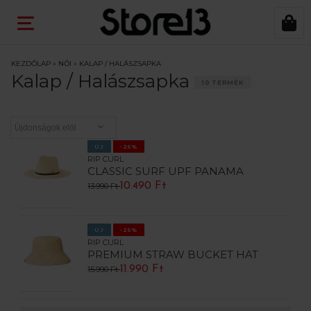
KEZDŐLAP
»
NŐI
»
KALAP / HALÁSZSAPKA
Kalap / Halászsapka
10 TERMÉK
ÚJ
-25%
RIP CURL
CLASSIC SURF UPF PANAMA
10.490 Ft
13.990 Ft
ÚJ
-25%
RIP CURL
PREMIUM STRAW BUCKET HAT
11.990 Ft
15.990 Ft