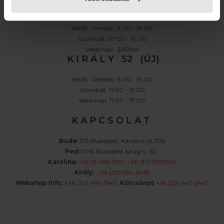
K A R O L I N A 17 / B
Hétfő - Péntek: 11:00 - 19:00
Szombat: 10:00 - 19:00
Vasárnap: ZÁRVA
K I R Á L Y 52 (ÚJ)
Hétfő - Péntek: 11:00 - 19:00
Szombat: 11:00 - 19:00
Vasárnap: 11:00 - 17:00
K A P C S O L A T
Buda:
1113 Budapest, Karolina út 17/b
Pest:
1061 Budapest Király u. 52.
Karolina:
+36 (1) 466-5510
,
+36 (30) 3193924
Király:
+36 (20) 954-6055
Webshop Info:
+36 (30) 478-1540
,
Kölcsönző
+36 (20) 447-5445