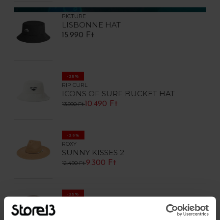
PICTURE
LISBONNE HAT
15.990 Ft
-25%
RIP CURL
ICONS OF SURF BUCKET HAT
10.490 Ft
13.990 Ft
-26%
ROXY
SUNNY KISSES 2
9.300 Ft
12.490 Ft
-25%
BILLABONG
SUNNY DAZA