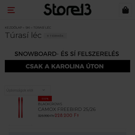
KEZDŐLAP
»
SKI
»
TÚRASÍ LÉC
Túrasí léc
9 TERMÉK
-30%
BLACKCROWS
CAMOX FREEBIRD 25/26
228.200 Ft
325.990 Ft