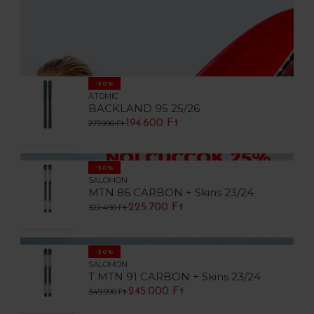
-30%
ATOMIC
BACKLAND 95 25/26
194.600 Ft
277.990 Ft
-30%
SALOMON
MTN 86 CARBON + Skins 23/24
225.700 Ft
322.490 Ft
-30%
SALOMON
T MTN 91 CARBON + Skins 23/24
245.000 Ft
349.990 Ft