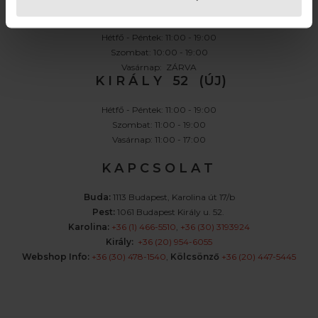
K A R O L I N A 17 / B
Hétfő - Péntek: 11:00 - 19:00
Szombat: 10:00 - 19:00
Vasárnap: ZÁRVA
K I R Á L Y 52 (ÚJ)
Hétfő - Péntek: 11:00 - 19:00
Szombat: 11:00 - 19:00
Vasárnap: 11:00 - 17:00
K A P C S O L A T
Buda:
1113 Budapest, Karolina út 17/b
Pest:
1061 Budapest Király u. 52.
Karolina:
+36 (1) 466-5510
,
+36 (30) 3193924
Király:
+36 (20) 954-6055
Webshop Info:
+36 (30) 478-1540
,
Kölcsönző
+36 (20) 447-5445