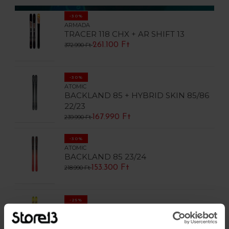
-30%
ARMADA
TRACER 118 CHX + AR SHIFT 13
261.100 Ft
372.990 Ft
-30%
ATOMIC
BACKLAND 85 + HYBRID SKIN 85/86
22/23
167.990 Ft
239.990 Ft
-30%
ATOMIC
BACKLAND 85 23/24
153.300 Ft
218.990 Ft
-25%
K2
PINNACLE 118