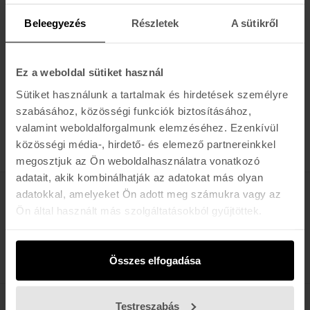
157.500 Ft
209.990 Ft
Beleegyezés
Részletek
A sütikről
-30%
BLACKCROWS
ORB FREEBIRD 25/26
Ez a weboldal sütiket használ
214.200 Ft
305.990 Ft
Sütiket használunk a tartalmak és hirdetések személyre
szabásához, közösségi funkciók biztosításához,
valamint weboldalforgalmunk elemzéséhez. Ezenkívül
TERMÉK / OLDAL
közösségi média-, hirdető- és elemező partnereinkkel
megosztjuk az Ön weboldalhasználatra vonatkozó
adatait, akik kombinálhatják az adatokat más olyan
adatokkal, amelyeket Ön adott meg számukra vagy az
Értesülj az újdonságokról, akciókról
Ön által használt más szolgáltatásokból gyűjtöttek.
E-MAIL
FELIRATKOZOM »
Összes elfogadása
Testreszabás