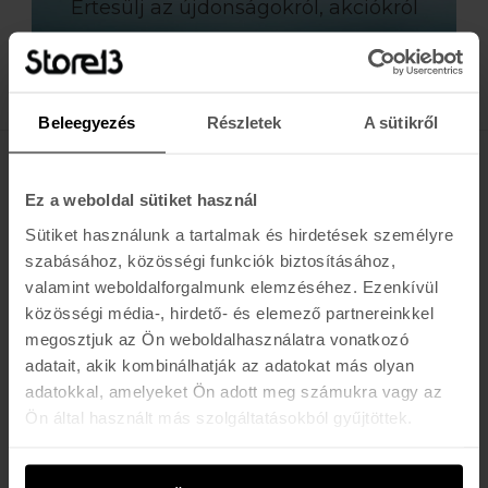
Értesülj az újdonságokról, akciókról
E-MAIL
FELIRATKOZOM »
Beleegyezés
Részletek
A sütikről
K A R O L I N A 17 / B
Ez a weboldal sütiket használ
Hétfő - Péntek: 11:00 - 19:00
Sütiket használunk a tartalmak és hirdetések személyre
Szombat: 10:00 - 19:00
szabásához, közösségi funkciók biztosításához,
Vasárnap: ZÁRVA
valamint weboldalforgalmunk elemzéséhez. Ezenkívül
K I R Á L Y 52 (ÚJ)
közösségi média-, hirdető- és elemező partnereinkkel
megosztjuk az Ön weboldalhasználatra vonatkozó
Hétfő - Péntek: 11:00 - 19:00
adatait, akik kombinálhatják az adatokat más olyan
Szombat: 11:00 - 19:00
Vasárnap: 11:00 - 17:00
adatokkal, amelyeket Ön adott meg számukra vagy az
Ön által használt más szolgáltatásokból gyűjtöttek.
K A P C S O L A T
Buda:
1113 Budapest, Karolina út 17/b