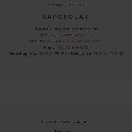
Vasárnap: 11:00 - 17:00
K A P C S O L A T
Buda:
1113 Budapest, Karolina út 17/b
Pest:
1061 Budapest Király u. 52.
Karolina:
+36 (1) 466-5510
,
+36 (30) 3193924
Király:
+36 (20) 954-6055
Webshop Info:
+36 (30) 478-1540
,
Kölcsönző
+36 (20) 447-5445
ÜGYFÉLSZOLGÁLAT
Kapcsolat