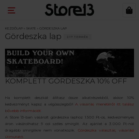
KEZDŐLAP
»
SKATE
»
GÖRDESZKA LAP
Gördeszka lap
217 TERMÉK
KOMPLETT GÖRDESZKA 10% OFF
Ha komplett deszkát állítasz össze alkatrészekből, akkor 10%
kedvezményt kapsz a végösszegből!
A vásárlás menetéről itt találsz
bővebb információt
.
A Store 13-ban vásárolt gördeszka laphoz 1.500 Ft-os, kedvezményes
áron vásárolhatsz 9 col széles smirglit. Az ajánlat a 3.000 Ft-nál
drágább smirglikre nem vonatkozik.
Gördeszka választás, vásárlási
útmutató.