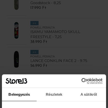
Goodstock - 8,25
17.990 Ft
ÚJ
POWELL PERALTA
ISAMU YAMAMOTO SKULL
FREESTYLE - 7,25
38.990 Ft
ÚJ
POWELL PERALTA
LANCE CONKLIN FACE 2 - 9.75
56.990 Ft
ÚJ
POWELL PERALTA
PRO FLIGHT DAN CORRIGAN CHESS
Beleegyezés
Részletek
A sütikről
SKULLS - 8,42
52.990 Ft