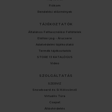
Fiókom
Rendelési előzmények
TÁJÉKOZTATÓK
Általános Felhasználási Feltételek
Elállási jog - Árucsere
Adatvédelmi tájékoztató
Termék tájékoztatók
STORE 13 KATALÓGUS
Video
SZOLGÁLTATÁS
SZERVIZ
Snowboard és Sí Kölcsönző
Virtuális Túra
Csapat
Álláshirdetés