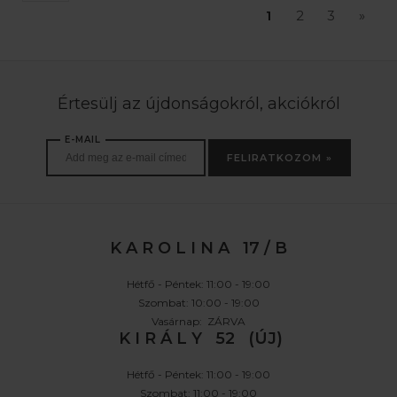
1
2
3
»
Értesülj az újdonságokról, akciókról
E-MAIL
FELIRATKOZOM »
K A R O L I N A 17 / B
Hétfő - Péntek: 11:00 - 19:00
Szombat: 10:00 - 19:00
Vasárnap: ZÁRVA
K I R Á L Y 52 (ÚJ)
Hétfő - Péntek: 11:00 - 19:00
Szombat: 11:00 - 19:00