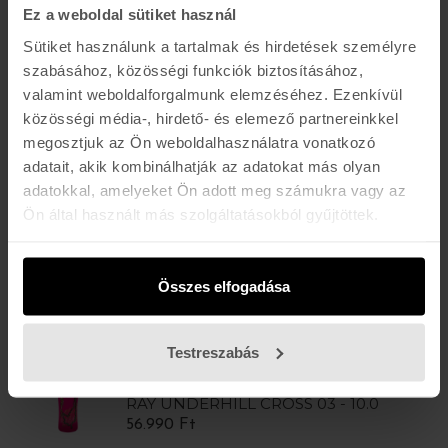
ÚJ
Ez a weboldal sütiket használ
POWELL PERALTA
ANDY ANDERSON HYDRANT - 8,4
Sütiket használunk a tartalmak és hirdetések személyre
52.990 Ft
szabásához, közösségi funkciók biztosításához,
valamint weboldalforgalmunk elemzéséhez. Ezenkívül
közösségi média-, hirdető- és elemező partnereinkkel
ÚJ
megosztjuk az Ön weboldalhasználatra vonatkozó
POWELL PERALTA
OG RAY RODRIGEZ SKULL & SWORD
adatait, akik kombinálhatják az adatokat más olyan
’12' - 10,0
adatokkal, amelyeket Ön adott meg számukra vagy az
56.990 Ft
Ön által használt más szolgáltatásokból gyűjtöttek.
ÚJ
POWELL PERALTA
WELINDER CLASSIC 12 - 9.625
Összes elfogadása
56.990 Ft
Testreszabás
ÚJ
POWELL PERALTA
RAY UNDERHILL CROSS 03 - 10.0
56.990 Ft