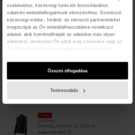
szabásához, közösségi funkciók biztosításához,
-30%
valamint weboldalforgalmunk elemzéséhez. Ezenkívül
THIRTYTWO
RIDELITE L/S SHIRT
közösségi média-, hirdető- és elemező partnereinkkel
16.800 Ft
23.990 Ft
megosztjuk az Ön weboldalhasználatra vonatkozó
adatait, akik kombinálhatják az adatokat más olyan
adatokkal, amelyeket Ön adott meg számukra vagy az
-30%
Ön által használt más szolgáltatásokból gyűjtöttek.
PICTURE
NANGHA TOP
20.300 Ft
28.990 Ft
Összes elfogadása
-30%
PICTURE
LHOTSE PT
Testreszabás
17.500 Ft
24.990 Ft
-30%
SALOMON
SNTIAL WARM LS TOP M
19.600 Ft
27.990 Ft