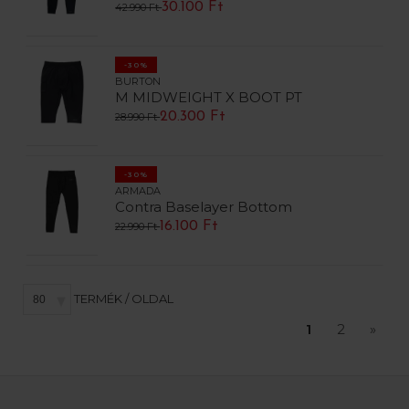
30.100 Ft
42.990 Ft
-30%
BURTON
M MIDWEIGHT X BOOT PT
20.300 Ft
28.990 Ft
-30%
ARMADA
Contra Baselayer Bottom
16.100 Ft
22.990 Ft
TERMÉK / OLDAL
1
2
»