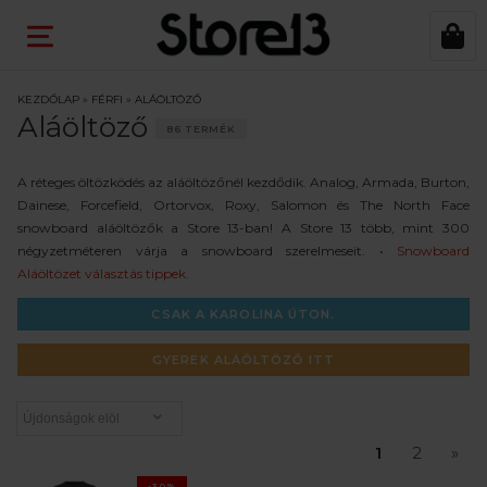
KEZDŐLAP
»
FÉRFI
»
ALÁÖLTÖZŐ
Aláöltöző
86 TERMÉK
A réteges öltözködés az aláöltözőnél kezdődik. Analog, Armada, Burton,
Dainese, Forcefield, Ortorvox, Roxy, Salomon és The North Face
snowboard aláöltözők a Store 13-ban! A Store 13 több, mint 300
négyzetméteren várja a snowboard szerelmeseit. •
Snowboard
Aláöltözet választás tippek.
CSAK A KAROLINA ÚTON.
GYEREK ALÁÖLTÖZŐ ITT
1
2
»
-30%