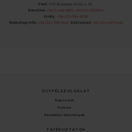
Pest:
1061 Budapest Király u. 52.
Karolina:
+36 (1) 466-5510
,
+36 (30) 3193924
Király:
+36 (20) 954-6055
Webshop Info:
+36 (30) 478-1540
,
Kölcsönző
+36 (20) 447-5445
ÜGYFÉLSZOLGÁLAT
Kapcsolat
Fiókom
Rendelési előzmények
TÁJÉKOZTATÓK