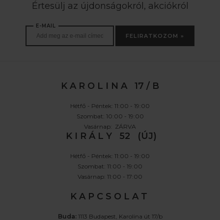
Értesülj az újdonságokról, akciókról
E-MAIL
FELIRATKOZOM »
K A R O L I N A 17 / B
Hétfő - Péntek: 11:00 - 19:00
Szombat: 10:00 - 19:00
Vasárnap: ZÁRVA
K I R Á L Y 52 (ÚJ)
Hétfő - Péntek: 11:00 - 19:00
Szombat: 11:00 - 19:00
Vasárnap: 11:00 - 17:00
K A P C S O L A T
Buda:
1113 Budapest, Karolina út 17/b