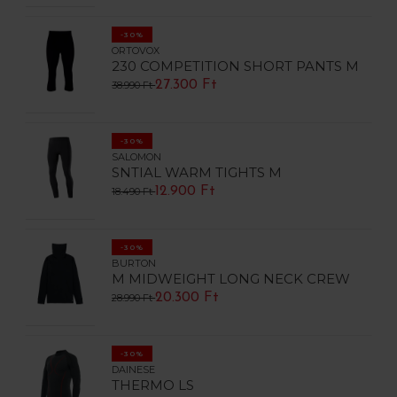
-30%
ORTOVOX
230 COMPETITION SHORT PANTS M
27.300 Ft
38.990 Ft
-30%
SALOMON
SNTIAL WARM TIGHTS M
12.900 Ft
18.490 Ft
-30%
BURTON
M MIDWEIGHT LONG NECK CREW
20.300 Ft
28.990 Ft
-30%
DAINESE
THERMO LS