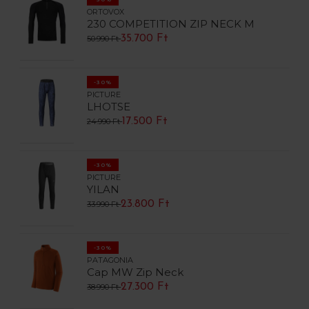
ORTOVOX
230 COMPETITION ZIP NECK M
35.700 Ft
50.990 Ft
-30%
PICTURE
LHOTSE
17.500 Ft
24.990 Ft
-30%
PICTURE
YILAN
23.800 Ft
33.990 Ft
-30%
PATAGONIA
Cap MW Zip Neck
27.300 Ft
38.990 Ft