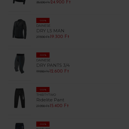
24.900 Ft
35.590 Ft
-30%
DAINESE
DRY LS MAN
19.300 Ft
27.590 Ft
-30%
DAINESE
DRY PANTS 3/4
12.600 Ft
17.990 Ft
-30%
THIRTYTWO
Ridelite Pant
15.400 Ft
21.990 Ft
-30%