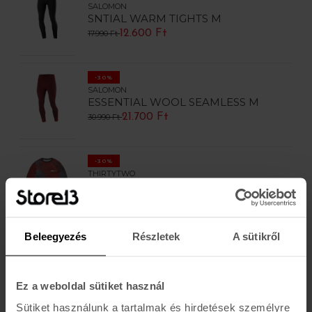
SALOMON
SNTIAL WARM TIGHTS M
12.600 Ft
17.990 Ft
-30%
SALOMON
ESSENTIAL WOOL SEAMLESS M
21.700 Ft
30.990 Ft
-30%
THIRTYTWO
RIDELITE L/S SHIRT
16.800 Ft
23.990 Ft
Beleegyezés
Részletek
A sütikről
-30%
THIRTYTWO
RIDELITE L/S SHIRT
16.800 Ft
Ez a weboldal sütiket használ
23.990 Ft
Sütiket használunk a tartalmak és hirdetések személyre