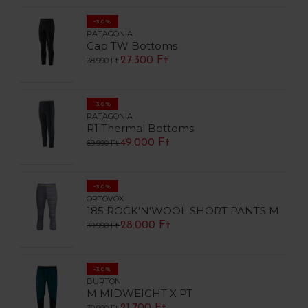
-30%
PATAGONIA
Cap TW Bottoms
27.300 Ft
38.990 Ft
-30%
PATAGONIA
R1 Thermal Bottoms
49.000 Ft
69.990 Ft
-30%
ORTOVOX
185 ROCK'N'WOOL SHORT PANTS M
28.000 Ft
39.990 Ft
-30%
BURTON
M MIDWEIGHT X PT