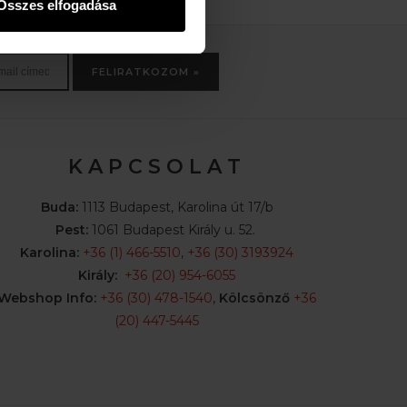
Összes elfogadása
FELIRATKOZOM »
K A P C S O L A T
Buda:
1113 Budapest, Karolina út 17/b
Pest:
1061 Budapest Király u. 52.
Karolina:
+36 (1) 466-5510
,
+36 (30) 3193924
Király:
+36 (20) 954-6055
Webshop Info:
+36 (30) 478-1540
,
Kölcsönző
+36
(20) 447-5445