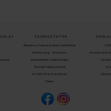
LGÁLAT
TÁJÉKOZTATÓK
SZOLG
t
Általános Felhasználási Feltételek
SZE
Elállási jog - Árucsere
Snowboard és
mények
Adatvédelmi tájékoztató
Virtuá
Termék tájékoztatók
Cs
STORE 13 KATALÓGUS
Állásh
Video