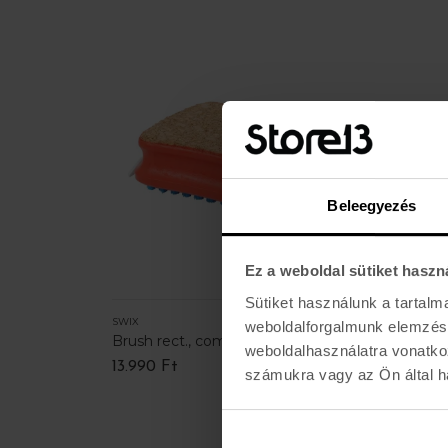
Beleegyezés
Ez a weboldal sütiket haszn
Sütiket használunk a tartal
SWIX
TOKO
weboldalforgalmunk elemzésé
on
Brush rect., combi cork/nylon
BASE 
weboldalhasználatra vonatko
13.990 Ft
3.990 
számukra vagy az Ön által ha