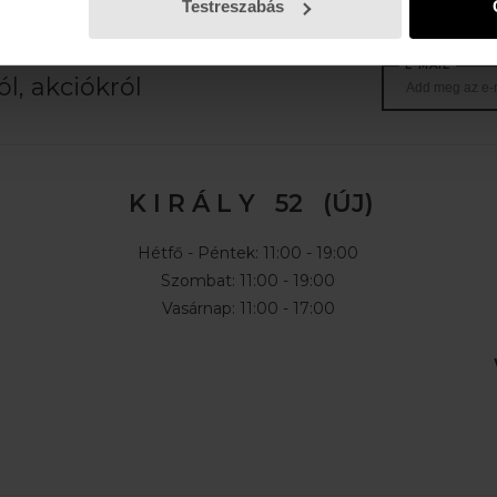
Testreszabás
E-MAIL
l, akciókról
K I R Á L Y 52 (ÚJ)
Hétfő - Péntek: 11:00 - 19:00
Szombat: 11:00 - 19:00
Vasárnap: 11:00 - 17:00