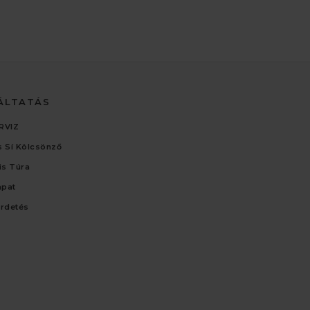
ÁLTATÁS
RVIZ
 Sí Kölcsönző
lis Túra
apat
irdetés