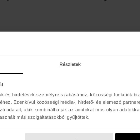
Részletek
ál
mak és hirdetések személyre szabásához, közösségi funkciók biz
TOKO
hez. Ezenkívül közösségi média-, hirdető- és elemező partner
TEX
ARKANSAS STONE
zó adatait, akik kombinálhatják az adatokat más olyan adatokka
Ft
13.000 Ft
sznált más szolgáltatásokból gyűjtöttek.