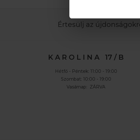
Értesülj az újdonságokró
K A R O L I N A 17 / B
Hétfő - Péntek: 11:00 - 19:00
Szombat: 10:00 - 19:00
Vasárnap: ZÁRVA