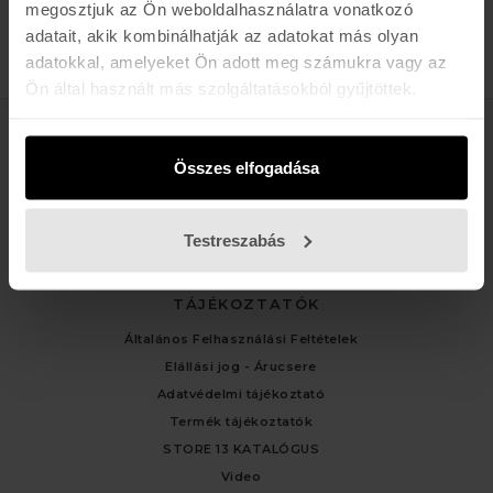
megosztjuk az Ön weboldalhasználatra vonatkozó
adatait, akik kombinálhatják az adatokat más olyan
adatokkal, amelyeket Ön adott meg számukra vagy az
Ön által használt más szolgáltatásokból gyűjtöttek.
ÜGYFÉLSZOLGÁLAT
Összes elfogadása
Kapcsolat
Fiókom
Testreszabás
Rendelési előzmények
TÁJÉKOZTATÓK
Általános Felhasználási Feltételek
Elállási jog - Árucsere
Adatvédelmi tájékoztató
Termék tájékoztatók
STORE 13 KATALÓGUS
Video