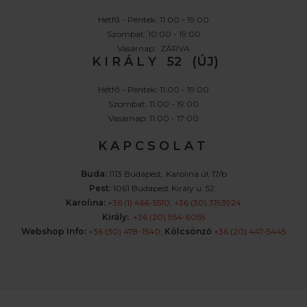
Hétfő - Péntek: 11:00 - 19:00
Szombat: 10:00 - 19:00
Vasárnap: ZÁRVA
K I R Á L Y 52 (ÚJ)
Hétfő - Péntek: 11:00 - 19:00
Szombat: 11:00 - 19:00
Vasárnap: 11:00 - 17:00
K A P C S O L A T
Buda:
1113 Budapest, Karolina út 17/b
Pest:
1061 Budapest Király u. 52.
Karolina:
+36 (1) 466-5510
,
+36 (30) 3193924
Király:
+36 (20) 954-6055
Webshop Info:
+36 (30) 478-1540
,
Kölcsönző
+36 (20) 447-5445