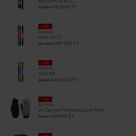
RELIANCE 82 C
110.600 Ft
157.990 Ft
-30%
ARMADA
ARV 116 JJ
199.500 Ft
284.990 Ft
-30%
ARMADA
ARV 88
146.300 Ft
208.990 Ft
-30%
ARMADA
W Carmel Windstopper Mitt
18.900 Ft
26.990 Ft
-30%