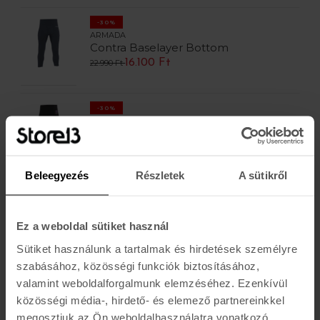
-30%
ARMADA
Contra Baselayer Bottom
16.100 Ft
22.990 Ft
-30%
ARMADA
Contra Baselayer Bottom
16.100 Ft
22.990 Ft
Beleegyezés
Részletek
A sütikről
-30%
ARMADA
Contra Baselayer Bottom
Ez a weboldal sütiket használ
16.100 Ft
22.990 Ft
Sütiket használunk a tartalmak és hirdetések személyre
szabásához, közösségi funkciók biztosításához,
-30%
valamint weboldalforgalmunk elemzéséhez. Ezenkívül
ARMADA
közösségi média-, hirdető- és elemező partnereinkkel
Contra Baselayer Top
megosztjuk az Ön weboldalhasználatra vonatkozó