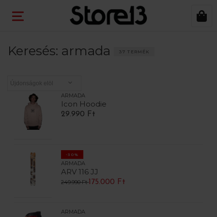
Keresés: armada
37 TERMÉK
ARMADA
Icon Hoodie
29.990 Ft
-30%
ARMADA
ARV 116 JJ
175.000 Ft
249.990 Ft
ARMADA