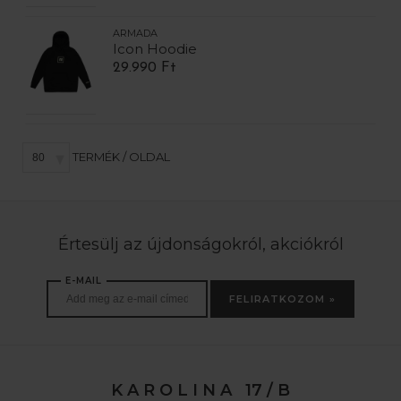
ARMADA
Icon Hoodie
29.990 Ft
TERMÉK / OLDAL
Értesülj az újdonságokról, akciókról
E-MAIL
FELIRATKOZOM »
K A R O L I N A 17 / B