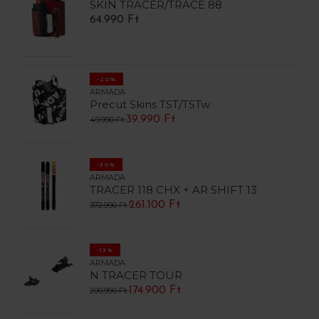
SKIN TRACER/TRACE 88
64.990 Ft
-20%
ARMADA
Precut Skins TST/TSTw
39.990 Ft
49.990 Ft
-30%
ARMADA
TRACER 118 CHX + AR SHIFT 13
261.100 Ft
372.990 Ft
-13%
ARMADA
N TRACER TOUR
174.900 Ft
200.990 Ft