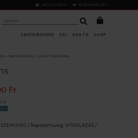
REGISZTRÁCIÓ
BEJELENTKEZÉS
SNOWBOARD
SKI
SKATE
SURF
VEG
»
NAPSZEMÜVEG
»
OAKLEY FROGSKINS
ns
00 Ft
0 Ft
ÁG
:
SZEMÜVEG /
Napszemüveg
;
VITORLÁZÁS /