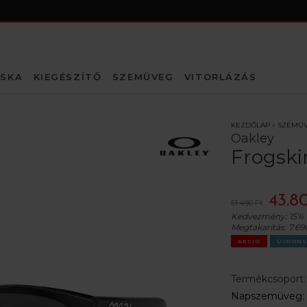
SKA
KIEGÉSZÍTŐ
SZEMÜVEG
VITORLÁZÁS
KEZDŐLAP
»
SZEMÜ
Oakley
Frogski
43.8
51.490 Ft
Kedvezmény:
15%
Megtakarítás:
7.69
AKCIÓ
ÚJDONS
Termékcsoport
Napszemüveg
;