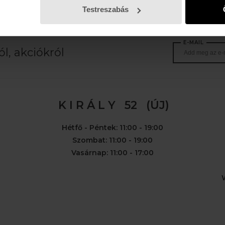
Testreszabás
E-MAIL
l, akciókról
K I R Á L Y 52 (ÚJ)
Hétfő - Péntek: 11:00 - 19:00
Szombat: 11:00 - 19:00
Vasárnap: 11:00 - 17:00