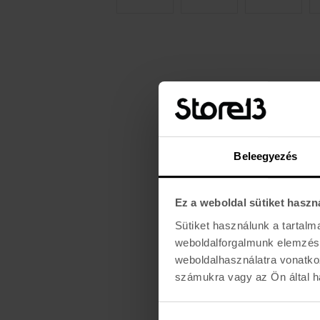
Beleegyezés
Ez a weboldal sütiket haszn
Sütiket használunk a tartal
weboldalforgalmunk elemzésé
weboldalhasználatra vonatko
számukra vagy az Ön által ha