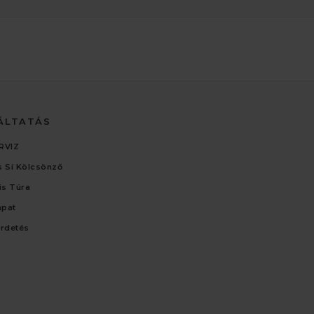
ÁLTATÁS
RVIZ
 Sí Kölcsönző
lis Túra
apat
irdetés