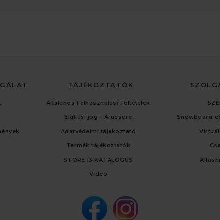
LGÁLAT
TÁJÉKOZTATÓK
SZOLG
t
Általános Felhasználási Feltételek
SZE
Elállási jog - Árucsere
Snowboard és
mények
Adatvédelmi tájékoztató
Virtuá
Termék tájékoztatók
Cs
STORE 13 KATALÓGUS
Állásh
Video