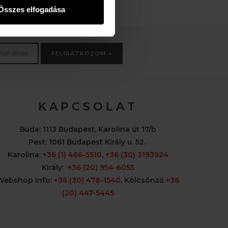
Összes elfogadása
FELIRATKOZOM »
K A P C S O L A T
Buda:
1113 Budapest, Karolina út 17/b
Pest:
1061 Budapest Király u. 52.
Karolina:
+36 (1) 466-5510
,
+36 (30) 3193924
Király:
+36 (20) 954-6055
Webshop Info:
+36 (30) 478-1540
,
Kölcsönző
+36
(20) 447-5445