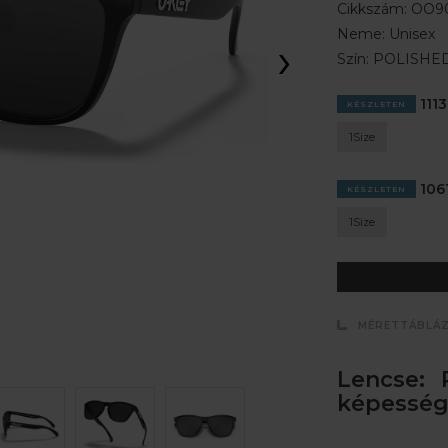
Cikkszám:
OO90
Neme:
Unisex
›
Szín:
POLISHED
1113
KÉSZLETEN
1Size
1061
KÉSZLETEN
1Size
MÉRETTÁBLÁ
Lencse: 
képesség: