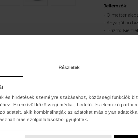
Jellemzők:
- O matter ala
- Anyagában biz
- Prizm: Kiemel
lévő akadályoka
- Iridium réte
elnyeli a tükrö
kiegyenlített fé
Részletek
- Felhasználás: U
ál
Lencse széles
mak és hirdetések személyre szabásához, közösségi funkciók biz
Hídszélesség:
hez. Ezenkívül közösségi média-, hirdető- és elemező partner
Lencse magas
zó adatait, akik kombinálhatják az adatokat más olyan adatokka
Szárhossz:
14
sznált más szolgáltatásokból gyűjtöttek.