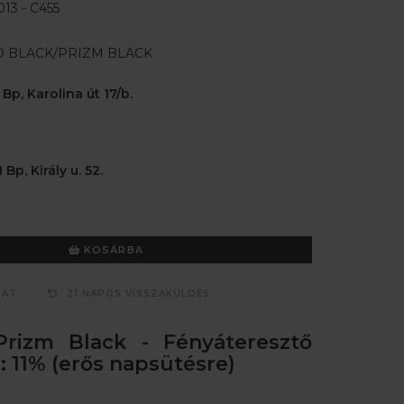
13 - C455
 BLACK/PRIZM BLACK
 Bp, Karolina út 17/b.
 Bp, Király u. 52.
KOSÁRBA
ZAT
21 NAPOS VISSZAKÜLDÉS
Prizm Black - Fényáteresztő
 11% (erős napsütésre)