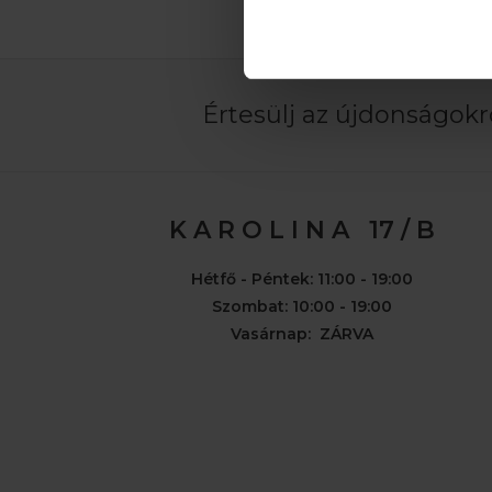
Értesülj az újdonságokró
K A R O L I N A 17 / B
Hétfő - Péntek: 11:00 - 19:00
Szombat: 10:00 - 19:00
Vasárnap: ZÁRVA