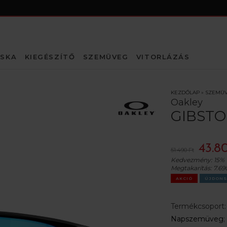
SKA
KIEGÉSZÍTŐ
SZEMÜVEG
VITORLÁZÁS
KEZDŐLAP
»
SZEMÜ
Oakley
GIBSTO
43.8
51.490 Ft
Kedvezmény:
15%
Megtakarítás:
7.69
AKCIÓ
ÚJDONS
Termékcsoport
Napszemüveg
;