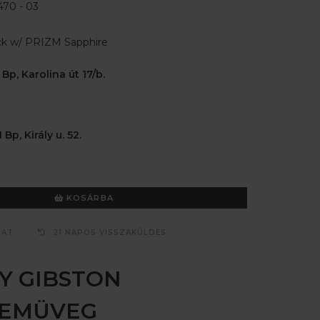
70 - 03
ck w/ PRIZM Sapphire
 Bp, Karolina út 17/b.
 Bp, Király u. 52.
KOSÁRBA
ZAT
21 NAPOS VISSZAKÜLDÉS
Y GIBSTON
ZEMÜVEG