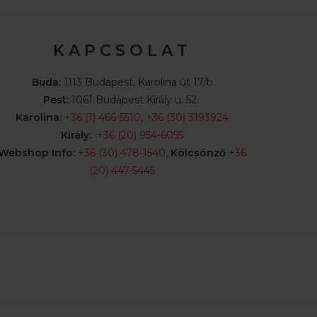
K A P C S O L A T
Buda:
1113 Budapest, Karolina út 17/b
Pest:
1061 Budapest Király u. 52.
Karolina:
+36 (1) 466-5510
,
+36 (30) 3193924
Király:
+36 (20) 954-6055
Webshop Info:
+36 (30) 478-1540
,
Kölcsönző
+36
(20) 447-5445