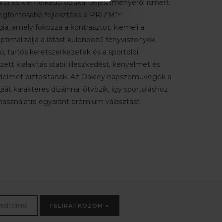
l és kiemelkedő optikai teljesítményéről ismert.
legfontosabb fejlesztése a PRIZM™
ia, amely fokozza a kontrasztot, kiemeli a
ptimalizálja a látást különböző fényviszonyok
, tartós keretszerkezetek és a sportolói
ett kialakítás stabil illeszkedést, kényelmet és
elmet biztosítanak. Az Oakley napszemüvegek a
giát karakteres dizájnnal ötvözik, így sportoláshoz
asználatra egyaránt prémium választást
FELIRATKOZOM »