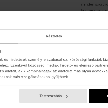
minden sportho
kontrasztos vizu
technológia, am
környezeti visz
Oakley High De
szabadalmaztat
Részletek
Definition Opti
biztosít, és a 
ál
torzításmentes 
Könnyű O Matt
mak és hirdetések személyre szabásához, közösségi funkciók biz
keret elnyűhete
hez. Ezenkívül közösségi média-, hirdető- és elemező partner
kényelmet bizto
zó adatait, akik kombinálhatják az adatokat más olyan adatokka
Ütésálló lencsek
sznált más szolgáltatásokból gyűjtöttek.
Egész napos ké
Az Oakley már
Testreszabás
Az Oakley a spo