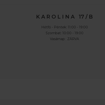
K A R O L I N A 17 / B
Hétfő - Péntek: 11:00 - 19:00
Szombat: 10:00 - 19:00
Vasárnap: ZÁRVA