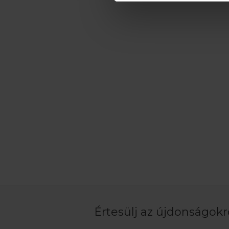
Értesülj az újdonságokró