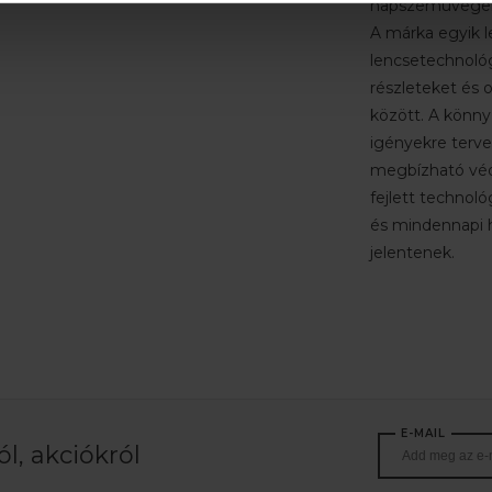
napszemüvegeirő
A márka egyik 
lencsetechnológ
részleteket és o
között. A könnyű
igényekre tervez
megbízható véd
fejlett technoló
és mindennapi h
jelentenek.
E-MAIL
l, akciókról