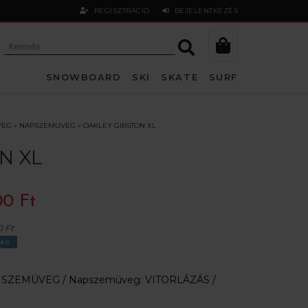
REGISZTRÁCIÓ
BEJELENTKEZÉS
SNOWBOARD
SKI
SKATE
SURF
VEG
»
NAPSZEMÜVEG
»
OAKLEY GIBSTON XL
N XL
00 Ft
0 Ft
ÁG
:
SZEMÜVEG /
Napszemüveg
;
VITORLÁZÁS /