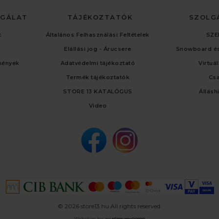
LGÁLAT
TÁJÉKOZTATÓK
SZOLG
t
Általános Felhasználási Feltételek
SZE
Elállási jog - Árucsere
Snowboard és
mények
Adatvédelmi tájékoztató
Virtuá
Termék tájékoztatók
Cs
STORE 13 KATALÓGUS
Állásh
Video
© 2026 store13.hu All rights reserved.
Webshop by: