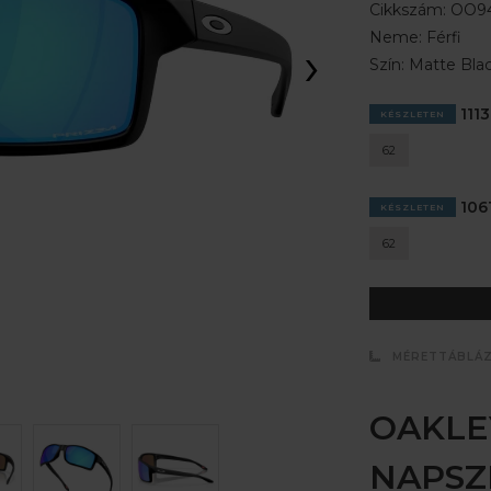
Cikkszám:
OO94
Neme:
Férfi
›
Szín:
Matte Bla
1113
KÉSZLETEN
62
1061
KÉSZLETEN
62
MÉRETTÁBLÁ
OAKLE
NAPS