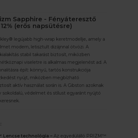
izm Sapphire - Fényáteresztő
12% (erős napsütésre)
kley® legújabb high-wrap keretmodellje, amely a
lmet modern, letisztult dizájnnal ötvözi. A
ialakítás stabil takarást biztosít, miközben
hétköznapi viseletre is alkalmas megjelenést ad. A
nalitásra épít: könnyű, tartós konstrukciója
szkedést nyújt, miközben megbízható
ztosít aktív használat során is. A Gibston azoknak
y sokoldalú, védelmet és stílust egyaránt nyújtó
keresnek.
:
 Lencse technológia –
Az egyedülálló PRIZM™