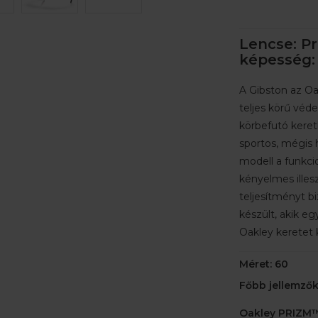
Lencse: Pr
képesség: 
A Gibston az Oa
teljes körű véde
körbefutó keretk
sportos, mégis 
modell a funkcio
kényelmes ille
teljesítményt bi
készült, akik eg
Oakley keretet 
Méret: 60
Főbb jellemzők
Oakley PRIZM™