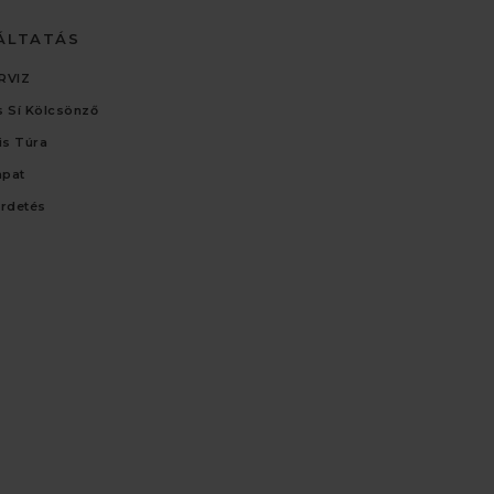
ÁLTATÁS
RVIZ
 Sí Kölcsönző
lis Túra
apat
irdetés