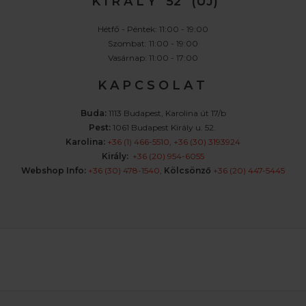
K I R Á L Y 52 (ÚJ)
Hétfő - Péntek: 11:00 - 19:00
Szombat: 11:00 - 19:00
Vasárnap: 11:00 - 17:00
K A P C S O L A T
Buda:
1113 Budapest, Karolina út 17/b
Pest:
1061 Budapest Király u. 52.
Karolina:
+36 (1) 466-5510
,
+36 (30) 3193924
Király:
+36 (20) 954-6055
Webshop Info:
+36 (30) 478-1540
,
Kölcsönző
+36 (20) 447-5445