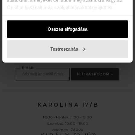
sportoláshoz és mindennapi használatra egyaránt prémium választást
Ön által használt más szolgáltatásokból gyűjtöttek.
jelentenek.
Összes elfogadása
Testreszabás
Értesülj az újdonságokról, akciókról
E-MAIL
FELIRATKOZOM »
K A R O L I N A 17 / B
Hétfő - Péntek: 11:00 - 19:00
Szombat: 10:00 - 19:00
Vasárnap: ZÁRVA