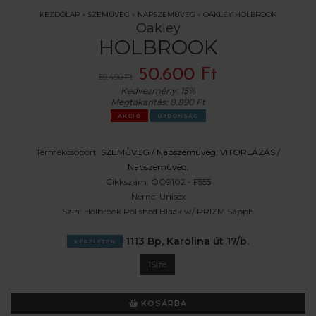
KEZDŐLAP
»
SZEMÜVEG
»
NAPSZEMÜVEG
»
OAKLEY HOLBROOK
Oakley
HOLBROOK
50.600 Ft
59.490 Ft
Kedvezmény:
15%
Megtakarítás:
8.890 Ft
AKCIÓ
ÚJDONSÁG
Termékcsoport:
SZEMÜVEG /
Napszemüveg
;
VITORLÁZÁS /
Napszemüveg
;
Cikkszám:
OO9102 - F555
Neme:
Unisex
Szín:
Holbrook Polished Black w/ PRIZM Sapph
1113 Bp, Karolina út 17/b.
KÉSZLETEN
1Size
KOSÁRBA