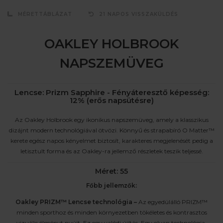
MÉRETTÁBLÁZAT
21 NAPOS VISSZAKÜLDÉS
OAKLEY HOLBROOK
NAPSZEMÜVEG
Lencse: Prizm Sapphire - Fényáteresztő képesség:
12% (erős napsütésre)
Az Oakley Holbrook egy ikonikus napszemüveg, amely a klasszikus
dizájnt modern technológiával ötvözi. Könnyű és strapabíró O Matter™
kerete egész napos kényelmet biztosít, karakteres megjelenését pedig a
letisztult forma és az Oakley-ra jellemző részletek teszik teljessé.
Méret: 55
Főbb jellemzők:
Oakley PRIZM™ Lencse technológia –
Az egyedülálló PRIZM™
minden sporthoz és minden környezetben tökéletes és kontrasztos
vizuális élményt nyújt. Ez egy valódi újítás. Egy olyan technológia,