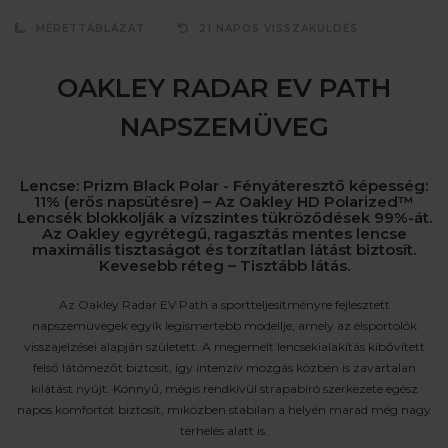
MÉRETTÁBLÁZAT
21 NAPOS VISSZAKÜLDÉS
OAKLEY RADAR EV PATH
NAPSZEMÜVEG
Lencse: Prizm Black Polar - Fényáteresztő képesség:
11% (erős napsütésre) – Az Oakley HD Polarized™
Lencsék blokkolják a vízszintes tükröződések 99%-át.
Az Oakley egyrétegű, ragasztás mentes lencse
maximális tisztaságot és torzítatlan látást biztosít.
Kevesebb réteg – Tisztább látás.
Az Oakley Radar EV Path a sportteljesítményre fejlesztett
napszemüvegek egyik legismertebb modellje, amely az élsportolók
visszajelzései alapján született. A megemelt lencsekialakítás kibővített
felső látómezőt biztosít, így intenzív mozgás közben is zavartalan
kilátást nyújt. Könnyű, mégis rendkívül strapabíró szerkezete egész
napos komfortot biztosít, miközben stabilan a helyén marad még nagy
terhelés alatt is.