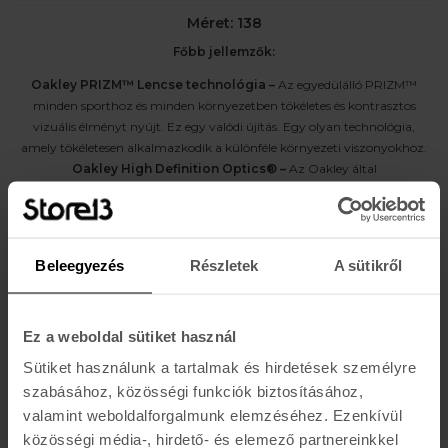
Méret: 138
Főbb jellemzők:
Oakley PRIZM™ Lencse technológia –
Az egyedülálló PRIZM™
minden sporthoz és minden környezetben tökéletes és kontrasztos
vizuális élményt nyújt. Ez egy valódi újítás. Egy olyan technológia,
amely tökéletesen alkalmazkodik a különféle környezeti viszonyokhoz.
Oakley High Definition Optics® –
Az Oakley által
szabadalmaztatott technológiának köszönhetően a High Definition
Optics® (HDO®) lencse tisztább és élesebb látást biztosít, és a többi ívelt
vonalú napszemüveggel ellentétben torzításmentes látást tesz lehetővé
Könnyű O Matter™ keret –
A könnyű szerkezetű O Matter™ keret
Beleegyezés
Részletek
A sütikről
elnyűhetetlen és rugalmas, valamint kiváló védelmet és kényelmet
biztosít.
Ütésálló lencsekialakítás
Ez a weboldal sütiket használ
Egész napos kényelmet biztosító ergonomikus illeszkedés
Sütiket használunk a tartalmak és hirdetések személyre
Az Oakley márkáról
szabásához, közösségi funkciók biztosításához,
Az Oakley a sportoptika egyik vezető márkája, amely innovatív
valamint weboldalforgalmunk elemzéséhez. Ezenkívül
napszemüvegeiről és kiemelkedő optikai teljesítményéről ismert. A
közösségi média-, hirdető- és elemező partnereinkkel