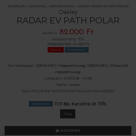
KEZDŐLAP
»
SZEMÜVEG
»
NAPSZEMÜVEG
»
OAKLEY RADAR EV PATH POLAR
Oakley
RADAR EV PATH POLAR
82.000 Ft
96.490 Ft
Kedvezmény:
15%
Megtakarítás:
14.490 Ft
AKCIÓ
ÚJDONSÁG
Termékcsoport:
SZEMÜVEG /
Napszemüveg
;
SZEMÜVEG /
Polarizált
napszemüveg
;
Cikkszám:
OO9208 - 9438
Neme:
Unisex
Szín:
POLISHED WHITE/PRIZM BLACK POLARIZED
1113 Bp, Karolina út 17/b.
KÉSZLETEN
1Size
KOSÁRBA