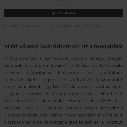
KOSÁRBA
MÉRETTÁBLÁZAT
21 NAPOS VISSZAKÜLDÉS
Miért válassz Boardshort-ot? Itt a megoldás!
A boardshortok a szörfkultúra ikonikus darabjai, melyek
nemcsak a vízen, de a parton is stílusos és funkcionális
viseletet biztosítanak. Kifejezetten vízi sportokhoz
tervezték őket – legyen szó szörfözésről, wakeboardról
vagy strandolásról –, így kialakításuk a mozgásszabadságot,
a gyors száradást és a tartósságot helyezi előtérbe. A
hosszabb szárú szabás védi a combot a dörzsölődéstől a
deszkán, míg a rugalmas, könnyű anyag kényelmes
viseletet biztosít akár egész napos használat mellett is. A
klasszikus zsinóros derékrész biztos tartást ad, a letisztult