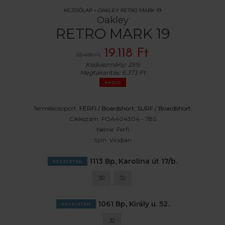
KEZDŐLAP
»
OAKLEY RETRO MARK 19
Oakley
RETRO MARK 19
19.118 Ft
25.490 Ft
Kedvezmény:
25%
Megtakarítás:
6.373 Ft
AKCIÓ
Termékcsoport:
FÉRFI /
Boardshort
;
SURF /
Boardshort
;
Cikkszám:
FOA404304 - 78S
Neme:
Férfi
Szín:
Viridian
1113 Bp, Karolina út 17/b.
KÉSZLETEN
30
32
1061 Bp, Király u. 52.
KÉSZLETEN
32