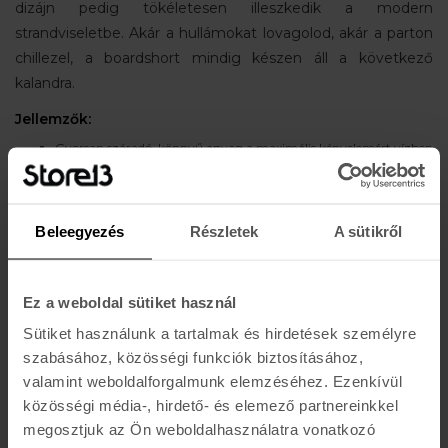
dizájn pedig tökéletesen illeszkedik a modern
strandviseletbe. Akár a hullámokat lovagolod, akár a parton
chillezel, a boardshort mindig készen áll a következő
kalandra.
Jellemzők:
Gyorsan száradó, könnyű anyag a maximális kényelemért vízben
és parton
Rugalmas, 2 vagy 4 irányú stretch konstrukció a
mozgásszabadságért
Beleegyezés
Részletek
A sütikről
Hosszabb szárú szabás a comb védelme és a klasszikus szörfstílus
érdekében
Zsinóros derékrész a biztos, testre szabott illeszkedéshez
Tépőzáras vagy cipzáras oldalzseb apróbb értékek tárolására
Ez a weboldal sütiket használ
Belső hálóbélés nélküli kialakítás az irritációmentes viseletért
Sütiket használunk a tartalmak és hirdetések személyre
Ideális szörfözéshez, strandoláshoz, vízi sportokhoz és nyári
szabásához, közösségi funkciók biztosításához,
napokhoz
valamint weboldalforgalmunk elemzéséhez. Ezenkívül
közösségi média-, hirdető- és elemező partnereinkkel
megosztjuk az Ön weboldalhasználatra vonatkozó