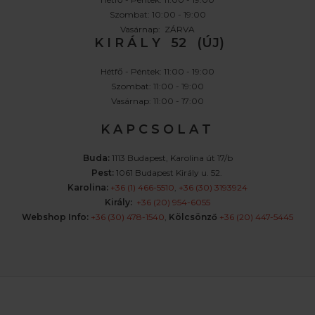
Szombat: 10:00 - 19:00
Vasárnap: ZÁRVA
K I R Á L Y 52 (ÚJ)
Hétfő - Péntek: 11:00 - 19:00
Szombat: 11:00 - 19:00
Vasárnap: 11:00 - 17:00
K A P C S O L A T
Buda:
1113 Budapest, Karolina út 17/b
Pest:
1061 Budapest Király u. 52.
Karolina:
+36 (1) 466-5510
,
+36 (30) 3193924
Király:
+36 (20) 954-6055
Webshop Info:
+36 (30) 478-1540
,
Kölcsönző
+36 (20) 447-5445