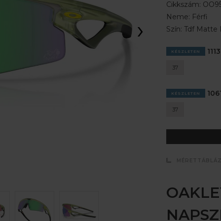
Cikkszám:
OO95
Neme:
Férfi
›
Szín:
Tdf Matte
1113
KÉSZLETEN
37
1061
KÉSZLETEN
37
MÉRETTÁBLÁ
OAKLE
NAPS