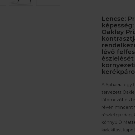
Lencse: P
képesség: 
Oakley Pri
kontrasztj
rendelkez
lévő felfe
észlelését
környezeti
kerékpáro
A Sphaera egy h
tervezett Oakle
látómezőt és telj
révén mindent t
részletgazdag, 
könnyű O Matter
kialakítást kapot