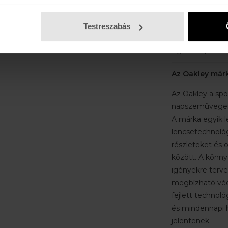
keret elnyűhete
kényelmet bizto
Testreszabás
Ütésálló lencsek
Egész napos ké
Az Oakley már
Az Oakley a spo
napszemüvegeirő
A márka egyik 
lencsetechnológ
részleteket és o
között. A könnyű
igényekre tervez
megbízható véd
fejlett technoló
és mindennapi h
jelentenek.