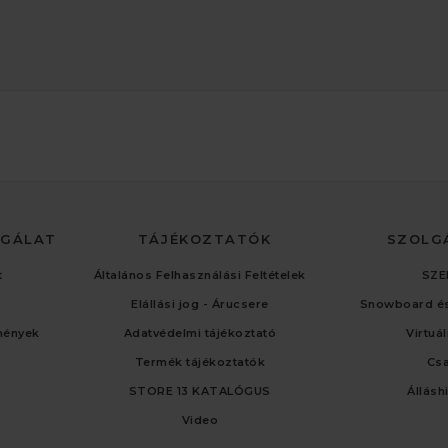
LGÁLAT
TÁJÉKOZTATÓK
SZOLG
t
Általános Felhasználási Feltételek
SZE
Elállási jog - Árucsere
Snowboard és
mények
Adatvédelmi tájékoztató
Virtuá
Termék tájékoztatók
Cs
STORE 13 KATALÓGUS
Állásh
Video