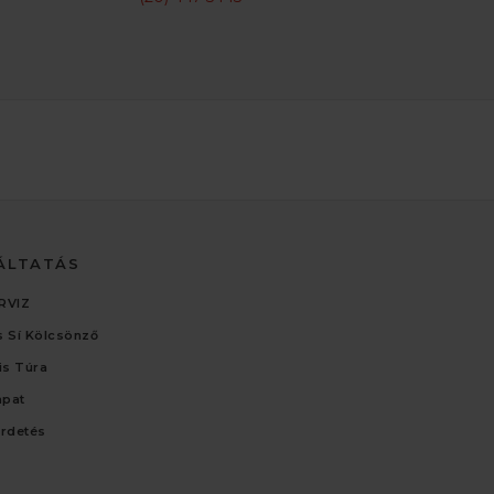
ÁLTATÁS
RVIZ
 Sí Kölcsönző
lis Túra
apat
irdetés