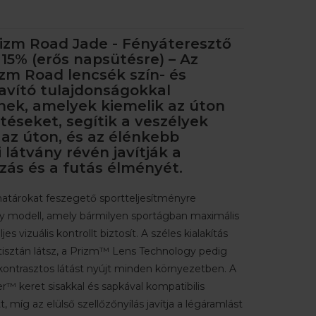
rizm Road Jade - Fényáteresztő
15% (erős napsütésre) – Az
zm Road lencsék szín- és
avító tulajdonságokkal
nek, amelyek kiemelik az úton
stéseket, segítik a veszélyek
 az úton, és az élénkebb
 látvány révén javítják a
zás és a futás élményét.
atárokat feszegető sportteljesítményre
y modell, amely bármilyen sportágban maximális
es vizuális kontrollt biztosít. A széles kialakítás
isztán látsz, a Prizm™ Lens Technology pedig
kontrasztos látást nyújt minden környezetben. A
™ keret sisakkal és sapkával kompatibilis
t, míg az elülső szellőzőnyílás javítja a légáramlást