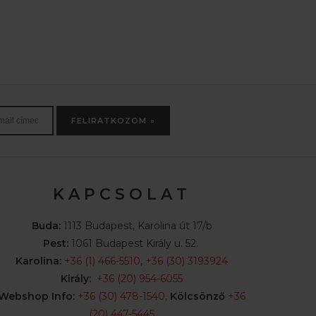
FELIRATKOZOM »
K A P C S O L A T
Buda:
1113 Budapest, Karolina út 17/b
Pest:
1061 Budapest Király u. 52.
Karolina:
+36 (1) 466-5510
,
+36 (30) 3193924
Király:
+36 (20) 954-6055
Webshop Info:
+36 (30) 478-1540
,
Kölcsönző
+36
(20) 447-5445