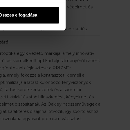
tlen és rugalmas, valamint kiváló védelmet és
sít.
Összes elfogadása
ialakítás
nyelmet biztosító ergonomikus illeszkedés
káról
rtoptika egyik vezető márkája, amely innovatív
l és kiemelkedő optikai teljesítményéről ismert.
legfontosabb fejlesztése a PRIZM™
ia, amely fokozza a kontrasztot, kiemeli a
ptimalizálja a látást különböző fényviszonyok
, tartós keretszerkezetek és a sportolói
ett kialakítás stabil illeszkedést, kényelmet és
elmet biztosítanak. Az Oakley napszemüvegek a
giát karakteres dizájnnal ötvözik, így sportoláshoz
asználatra egyaránt prémium választást