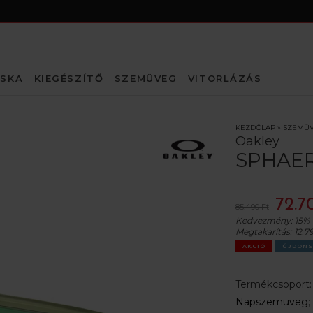
SKA
KIEGÉSZÍTŐ
SZEMÜVEG
VITORLÁZÁS
KEZDŐLAP
»
SZEMÜ
Oakley
SPHAER
72.7
85.490 Ft
Kedvezmény:
15%
Megtakarítás:
12.7
AKCIÓ
ÚJDONS
Termékcsoport
Napszemüveg
;