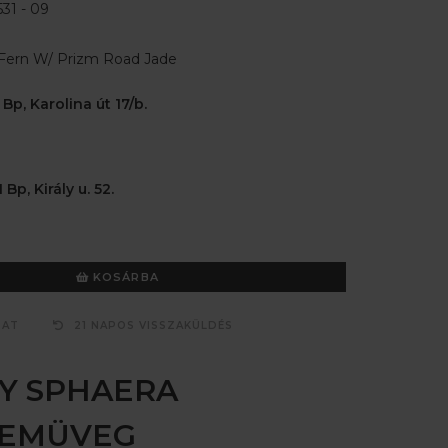
31 - 09
 Fern W/ Prizm Road Jade
 Bp, Karolina út 17/b.
 Bp, Király u. 52.
KOSÁRBA
ZAT
21 NAPOS VISSZAKÜLDÉS
Y SPHAERA
ZEMÜVEG