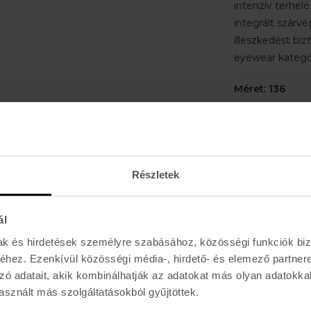
intenzív terhel
integrált szárvé
illeszkedést biz
eyewear kategó
Méret: 136
Főbb jellemzők
Oakley PRIZM™
minden sportho
kontrasztos vizu
Részletek
technológia, am
környezeti visz
ál
Oakley High De
szabadalmaztat
mak és hirdetések személyre szabásához, közösségi funkciók biz
Definition Opti
hez. Ezenkívül közösségi média-, hirdető- és elemező partner
zó adatait, akik kombinálhatják az adatokat más olyan adatokka
biztosít, és a 
sznált más szolgáltatásokból gyűjtöttek.
torzításmentes 
Könnyű O Matt