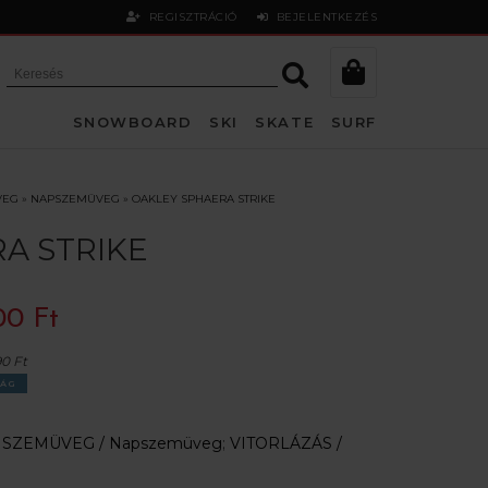
REGISZTRÁCIÓ
BEJELENTKEZÉS
SNOWBOARD
SKI
SKATE
SURF
VEG
»
NAPSZEMÜVEG
»
OAKLEY SPHAERA STRIKE
A STRIKE
00 Ft
90 Ft
ÁG
:
SZEMÜVEG /
Napszemüveg
;
VITORLÁZÁS /