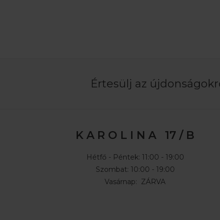
Értesülj az újdonságokró
K A R O L I N A 17 / B
Hétfő - Péntek: 11:00 - 19:00
Szombat: 10:00 - 19:00
Vasárnap: ZÁRVA