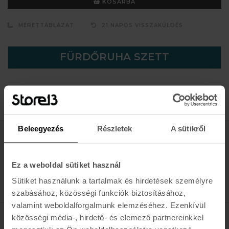
KOSÁRBA
MÉRETTÁBLÁZAT
21 NAPOS VISSZAKÜLDÉS
FÜRDŐRUHA SZETT
Beleegyezés
Részletek
A sütikről
Értesülj az újdonságokról, akciókról
Ez a weboldal sütiket használ
E-MAIL
FELIRATKOZOM »
Sütiket használunk a tartalmak és hirdetések személyre
szabásához, közösségi funkciók biztosításához,
valamint weboldalforgalmunk elemzéséhez. Ezenkívül
közösségi média-, hirdető- és elemező partnereinkkel
K A R O L I N A 17 / B