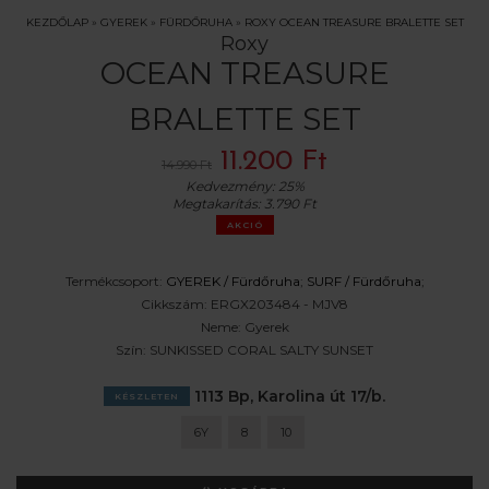
KEZDŐLAP
»
GYEREK
»
FÜRDŐRUHA
»
ROXY OCEAN TREASURE BRALETTE SET
Roxy
OCEAN TREASURE
BRALETTE SET
11.200 Ft
14.990 Ft
Kedvezmény:
25%
Megtakarítás:
3.790 Ft
AKCIÓ
Termékcsoport:
GYEREK /
Fürdőruha
;
SURF /
Fürdőruha
;
Cikkszám:
ERGX203484 - MJV8
Neme:
Gyerek
Szín:
SUNKISSED CORAL SALTY SUNSET
1113 Bp, Karolina út 17/b.
KÉSZLETEN
6Y
8
10