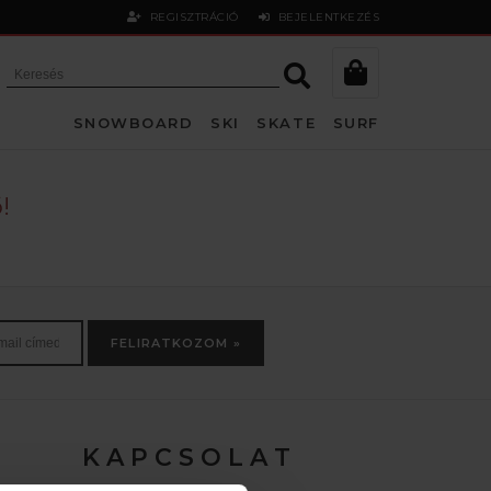
REGISZTRÁCIÓ
BEJELENTKEZÉS
SNOWBOARD
SKI
SKATE
SURF
!
FELIRATKOZOM »
K A P C S O L A T