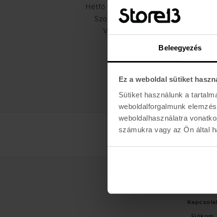
Hétfő - Péntek: 11:00 - 19:00
Szombat: 10:00 - 19:00
Vasárnap: ZÁRVA
Beleegyezés
Ez a weboldal sütiket haszn
Sütiket használunk a tartal
weboldalforgalmunk elemzésé
weboldalhasználatra vonatko
számukra vagy az Ön által ha
ÜGYFÉLSZO
Kapcsola
Fiókom