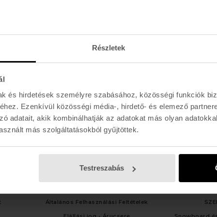
Hétfő - Péntek: 11:00 - 19:00
Szombat: 11:00 - 19:00
Vasárnap: 11:00 - 17:00
Részletek
ál
mak és hirdetések személyre szabásához, közösségi funkciók biz
hez. Ezenkívül közösségi média-, hirdető- és elemező partner
zó adatait, akik kombinálhatják az adatokat más olyan adatokka
sznált más szolgáltatásokból gyűjtöttek.
Testreszabás
LGÁLAT
TÁJÉKOZTATÓK
SZOLG
t
Általános Felhasználási Feltételek
SZE
Elállási jog - Árucsere
Snowboard és