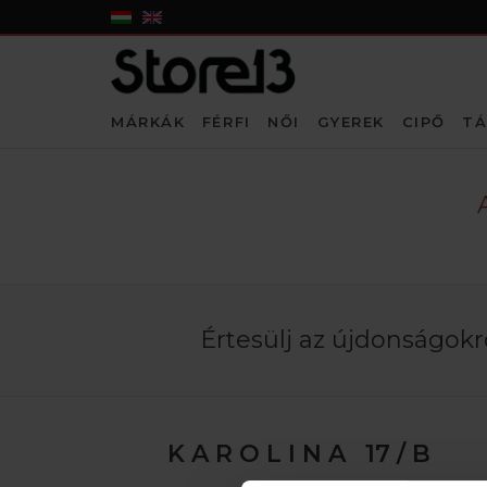
MÁRKÁK
FÉRFI
NŐI
GYEREK
CIPŐ
TÁ
Értesülj az újdonságokró
K A R O L I N A 17 / B