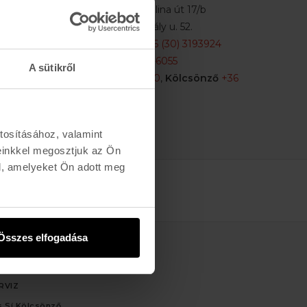
Buda:
1113 Budapest, Karolina út 17/b
Pest:
1061 Budapest Király u. 52.
Karolina:
+36 (1) 466-5510
,
+36 (30) 3193924
Király:
+36 (20) 954-6055
A sütikről
Webshop Info:
+36 (30) 478-1540
,
Kölcsönző
+36
(20) 447-5445
tosításához, valamint
einkkel megosztjuk az Ön
l, amelyeket Ön adott meg
Összes elfogadása
ÁLTATÁS
RVIZ
 Sí Kölcsönző